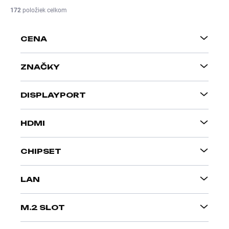
i
172
položiek celkom
e
p
CENA
r
o
d
ZNAČKY
u
k
DISPLAYPORT
t
o
v
HDMI
CHIPSET
LAN
M.2 SLOT