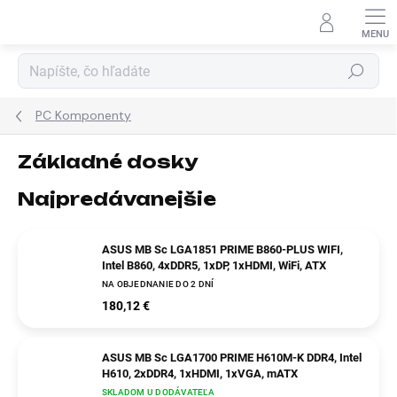
Prejsť
na
obsah
Hľadať
PC Komponenty
Základné dosky
Najpredávanejšie
ASUS MB Sc LGA1851 PRIME B860-PLUS WIFI,
Intel B860, 4xDDR5, 1xDP, 1xHDMI, WiFi, ATX
NA OBJEDNANIE DO 2 DNÍ
180,12 €
ASUS MB Sc LGA1700 PRIME H610M-K DDR4, Intel
H610, 2xDDR4, 1xHDMI, 1xVGA, mATX
SKLADOM U DODÁVATEĽA