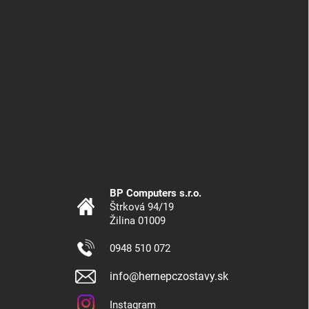
BP Computers s.r.o.
Štrková 94/19
Žilina 01009
0948 510 072
info@hernepczostavy.sk
Instagram