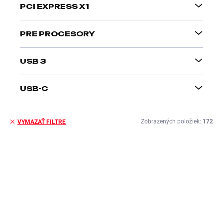
PCI EXPRESS X1
PRE PROCESORY
USB 3
USB-C
Zobrazených položiek:
172
VYMAZAŤ FILTRE
V
ý
p
i
s
p
r
o