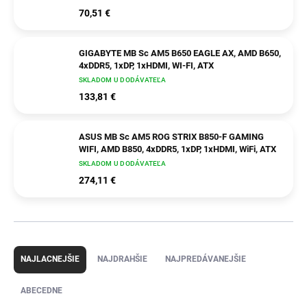
70,51 €
GIGABYTE MB Sc AM5 B650 EAGLE AX, AMD B650,
4xDDR5, 1xDP, 1xHDMI, WI-FI, ATX
SKLADOM U DODÁVATEĽA
133,81 €
ASUS MB Sc AM5 ROG STRIX B850-F GAMING
WIFI, AMD B850, 4xDDR5, 1xDP, 1xHDMI, WiFi, ATX
SKLADOM U DODÁVATEĽA
274,11 €
R
a
NAJLACNEJŠIE
NAJDRAHŠIE
NAJPREDÁVANEJŠIE
d
e
ABECEDNE
n