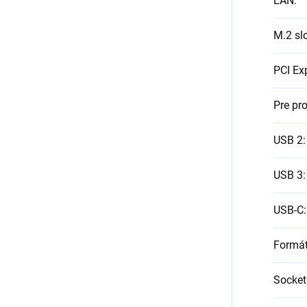
LAN
:
M.2 sl
PCI Ex
Pre pr
USB 2
:
USB 3
:
USB-C
:
Formá
Socket