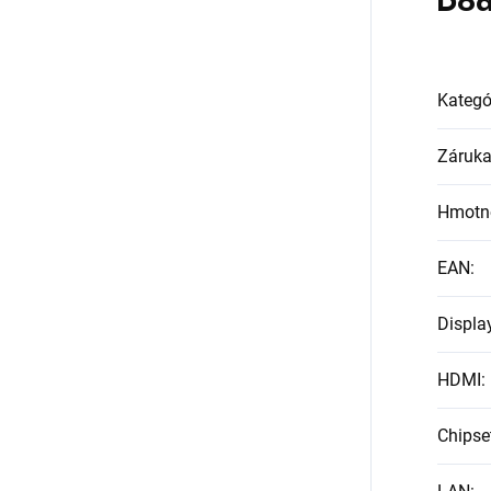
Dod
Kategó
Záruk
Hmotn
EAN
:
Displa
HDMI
:
Chipse