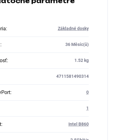
atočné parametre
ria
:
Základné dosky
a
:
36 Měsíc(ů)
osť
:
1.52 kg
4711581490314
yPort
:
0
1
t
:
Intel B860
2.5Gbit/s