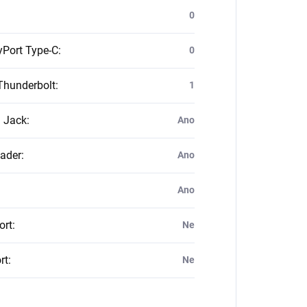
0
yPort Type-C
:
0
Thunderbolt
:
1
 Jack
:
Ano
ader
:
Ano
Ano
ort
:
Ne
rt
:
Ne