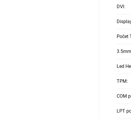
DVI
:
Displa
Počet 
3.5mm
Led He
TPM
:
COM p
LPT po