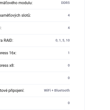
amäťového modulu
:
DDR5
paměťových slotů
:
4
3
:
4
ra RAID
:
0, 1, 5, 10
press 16x
:
1
press x8
:
0
0
tové připojení
:
WiFi + Bluetooth
0