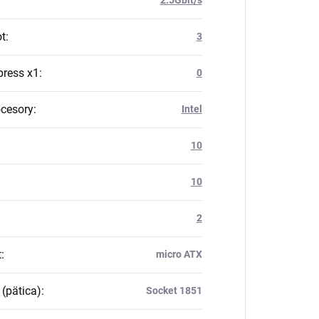
ot
:
3
press x1
:
0
ocesory
:
Intel
10
10
2
t
:
micro ATX
 (pätica)
:
Socket 1851