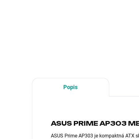
45,95 € bez DPH
30,
120mm ARGB
1
Fan, Černá
Do košíka
Prevedenie skrine:Midi Tower;
Pre
Farba skrine:Čierna; Počet
Farb
pozícií 3.5" (HDD):1; Počet
3.5
interných pozícií 2.5":2;
pozí
Vybavenie PC skrinky:Predný
Audio panel, Predný USB
panel,...
Popis
ASUS PRIME AP303 M
ASUS Prime AP303 je kompaktná ATX skr