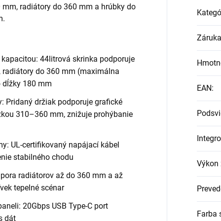
60 mm, radiátory do 360 mm a hrúbky do
Kategó
m.
Záruk
apacitou: 44litrová skrinka podporuje
Hmotn
m, radiátory do 360 mm (maximálna
o dĺžky 180 mm
EAN
:
y: Pridaný držiak podporuje grafické
Podsvi
ĺžkou 310–360 mm, znižuje prohýbanie
Integr
y: UL-certifikovaný napájací kábel
nie stabilného chodu
Výkon 
dpora radiátorov až do 360 mm a až
vek tepelné scénar
Preved
aneli: 20Gbps USB Type-C port
Farba 
s dát