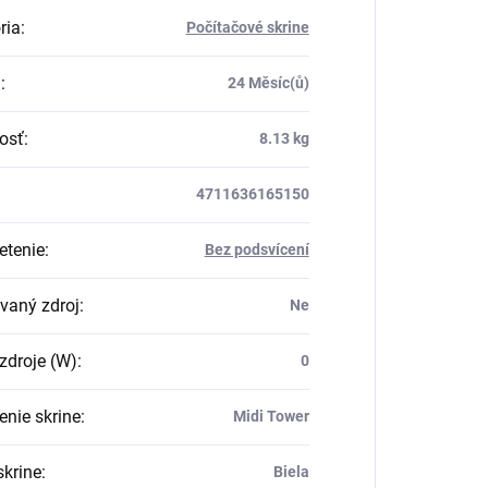
ria
:
Počítačové skrine
a
:
24 Měsíc(ů)
osť
:
8.13 kg
4711636165150
etenie
:
Bez podsvícení
ovaný zdroj
:
Ne
zdroje (W)
:
0
enie skrine
:
Midi Tower
skrine
:
Biela