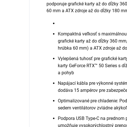
podporuje grafické karty až do dĺžky 3
60 mm a ATX zdroje až do dĺžky 180 m
Kompaktná veľkosť s maximálnou k
grafické karty až do dĺžky 360 m
hrúbka 60 mm) a ATX zdroje až d
Vylepšená tuhosť pre grafické kart
karty GeForce RTX™ 50 Series s d
a pohyb
Napájací kábla pre výkonné systém
dodáva 15 ampérov pre zabezpeče
Optimalizované pre chladenie: Po
sedem ventilátorov zvládne akýkoľ
Podpora USB Type-C na prednom p
umožňuje vysokorýchlostný preno