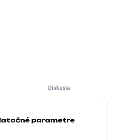
51,72 € bez DPH
GB
300P (300W),
Black - Po
Do košíka
opravě
 /
Prevedenie skrine:Mini Tower /
(Komplet)
;
micro ATX; Farba skrine:Čierna;
Počet pozícií 5.25":1; Počet
2;
pozícií 3.5" (HDD):2; Počet
ý
interných pozícií 2.5":1;
Vybavenie PC skrinky:Predný...
Diskusia
atočné parametre