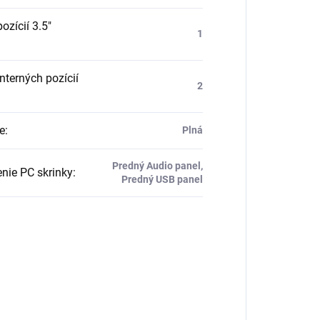
ozícií 3.5"
1
nterných pozícií
2
e
:
Plná
Predný Audio panel,
nie PC skrinky
:
Predný USB panel