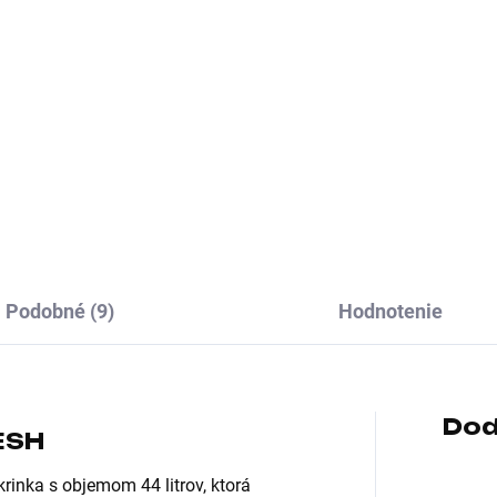
60 € bez DPH
45,07 € bez DPH
20mm Fan, Bílá
3x120mm AR
Fan, bílá
Do košíka
Do košíka
vedenie skrine:Midi Tower;
Prevedenie skrine:Mini Tower
a skrine:Biela; Počet pozícií
micro ATX; Farba skrine:Biela
" (HDD):2; Počet interných
Počet pozícií 3.5" (HDD):1;
cií 2.5":2
Počet interných pozícií 2.5":
Vybavenie PC skrinky:Predn
Audio panel, Predný USB...
Podobné (9)
Hodnotenie
Dod
ESH
inka s objemom 44 litrov, ktorá