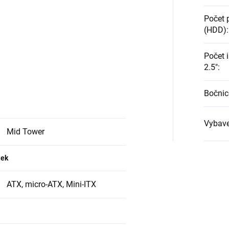
Počet p
(HDD)
:
Počet i
2.5"
:
Bočnic
Vybave
Mid Tower
iek
ATX, micro-ATX, Mini-ITX