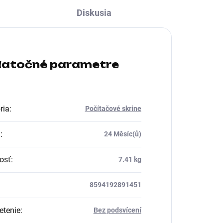
Diskusia
atočné parametre
ria
:
Počítačové skrine
a
:
24 Měsíc(ů)
osť
:
7.41 kg
8594192891451
etenie
:
Bez podsvícení