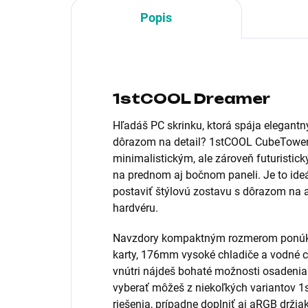
Popis
1stCOOL Dreamer
Hľadáš PC skrinku, ktorá spája elegant
dôrazom na detail? 1stCOOL CubeTowe
minimalistickým, ale zároveň futurist
na prednom aj bočnom paneli. Je to ideá
postaviť štýlovú zostavu s dôrazom na ai
hardvéru.
Navzdory kompaktným rozmerom ponúka 
karty, 176mm vysoké chladiče a vodné c
vnútri nájdeš bohaté možnosti osadenia
vyberať môžeš z niekoľkých variantov 1
riešenia, prípadne doplniť aj aRGB držiak 