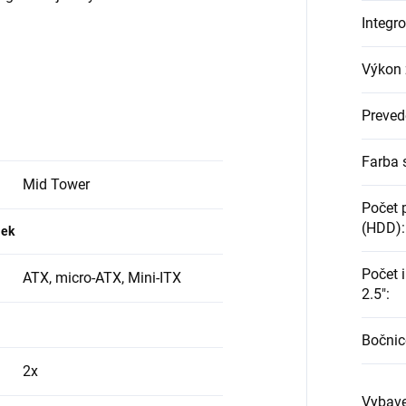
Integr
Výkon 
Preved
Farba 
Mid Tower
Počet p
(HDD)
:
iek
Počet i
ATX, micro-ATX, Mini-ITX
2.5"
:
Bočnic
2x
Vybave