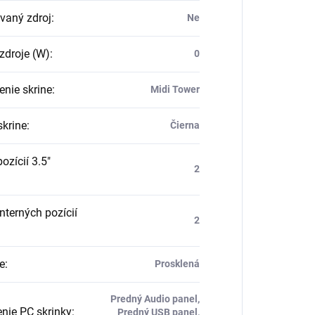
ovaný zdroj
:
Ne
zdroje (W)
:
0
enie skrine
:
Midi Tower
skrine
:
Čierna
ozícií 3.5"
2
nterných pozícií
2
e
:
Prosklená
Predný Audio panel,
nie PC skrinky
:
Predný USB panel,