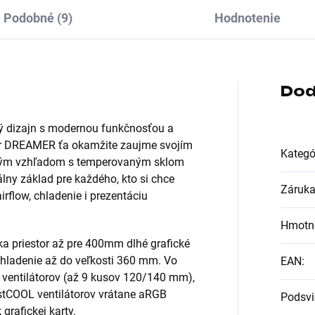
Podobné (9)
Hodnotenie
Dod
ný dizajn s modernou funkčnosťou a
r DREAMER ťa okamžite zaujme svojím
Kategó
ickým vzhľadom s temperovaným sklom
lny základ pre každého, kto si chce
Záruk
rflow, chladenie i prezentáciu
Hmotn
priestor až pre 400mm dlhé grafické
hladenie až do veľkosti 360 mm. Vo
EAN
:
 ventilátorov (až 9 kusov 120/140 mm),
stCOOL ventilátorov vrátane aRGB
Podsvi
grafickej karty.