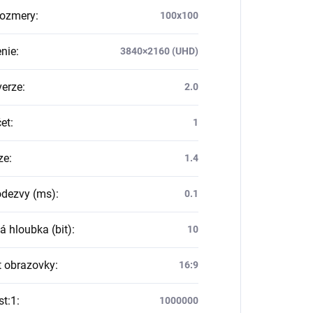
rozmery
:
100x100
enie
:
3840×2160 (UHD)
erze
:
2.0
et
:
1
ze
:
1.4
dezvy (ms)
:
0.1
á hloubka (bit)
:
10
 obrazovky
:
16:9
st:1
:
1000000