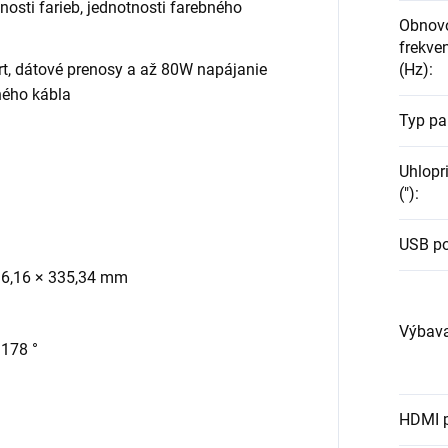
osti farieb, jednotnosti farebného
Obnov
frekven
rt, dátové prenosy a až 80W napájanie
(Hz)
:
ného kábla
Typ pa
Uhlopr
(")
:
USB po
596,16 × 335,34 mm
Výbav
 178 °
HDMI 