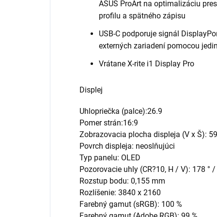
ASUS ProArt na optimalizáciu presn
profilu a spätného zápisu
USB-C podporuje signál DisplayPo
externých zariadení pomocou jedi
Vrátane X-rite i1 Display Pro
Displej
Uhlopriečka (palce):26.9
Pomer strán:16:9
Zobrazovacia plocha displeja (V x Š): 
Povrch displeja: neoslňujúci
Typ panelu: OLED
Pozorovacie uhly (CR?10, H / V): 178 ° /
Rozstup bodu: 0,155 mm
Rozlíšenie: 3840 x 2160
Farebný gamut (sRGB): 100 %
Farebný gamut (Adobe RGB): 99 %