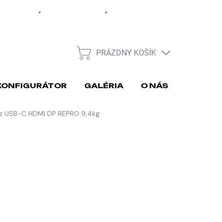
EUR
Moja objednávka
PRÁZDNY KOŠÍK
NÁKUPNÝ
KOŠÍK
KONFIGURÁTOR
GALÉRIA
O NÁS
REKLA
z USB-C HDMI DP REPRO 9,4kg
026