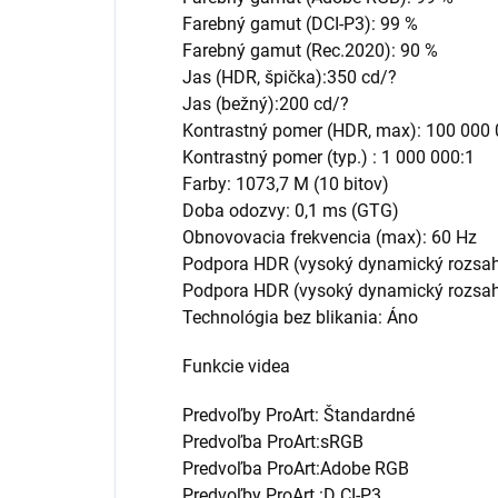
Farebný gamut (DCI-P3): 99 %
Farebný gamut (Rec.2020): 90 %
Jas (HDR, špička):350 cd/?
Jas (bežný):200 cd/?
Kontrastný pomer (HDR, max): 100 000 
Kontrastný pomer (typ.) : 1 000 000:1
Farby: 1073,7 M (10 bitov)
Doba odozvy: 0,1 ms (GTG)
Obnovovacia frekvencia (max): 60 Hz
Podpora HDR (vysoký dynamický rozsa
Podpora HDR (vysoký dynamický rozsah
Technológia bez blikania: Áno
Funkcie videa
Predvoľby ProArt: Štandardné
Predvoľba ProArt:sRGB
Predvoľba ProArt:Adobe RGB
Predvoľby ProArt :D CI-P3