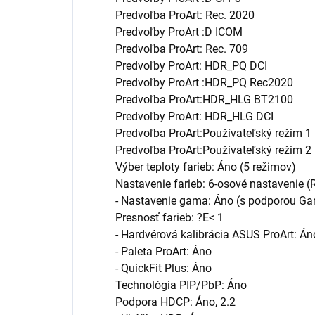
Predvoľba ProArt: Rec. 2020
Predvoľby ProArt :D ICOM
Predvoľba ProArt: Rec. 709
Predvoľby ProArt: HDR_PQ DCI
Predvoľby ProArt :HDR_PQ Rec2020
Predvoľba ProArt:HDR_HLG BT2100
Predvoľby ProArt: HDR_HLG DCI
Predvoľba ProArt:Používateľský režim 1
Predvoľba ProArt:Používateľský režim 2
Výber teploty farieb: Áno (5 režimov)
Nastavenie farieb: 6-osové nastavenie (R,
- Nastavenie gama: Áno (s podporou Ga
Presnosť farieb: ?E< 1
- Hardvérová kalibrácia ASUS ProArt: Án
- Paleta ProArt: Áno
- QuickFit Plus: Áno
Technológia PIP/PbP: Áno
Podpora HDCP: Áno, 2.2