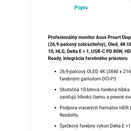
Popis
Profesionálny monitor Asus Proart Di
(26,9-palcový zobraziteľný), Oled, 4K 
10, HLG, Delta E < 1, USB-C PD 80W, HD
Ready, integrácia farebného priestoru
26,9-palcový OLED 4K (3840 x 216
farebným gamutom DCI-P3
Skutočná 10-bitová farebná hĺbka
zaisťujú hlbokú čiernu a presné sv
Podpora viacerých formátov HDR (H
flexibilitu
Špičkový farebný výkon Delta E <1 