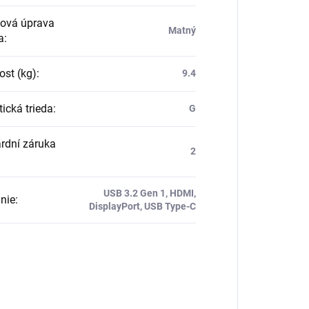
ová úprava
Matný
a
:
st (kg)
:
9.4
ická trieda
:
G
rdní záruka
2
USB 3.2 Gen 1, HDMI,
nie
:
DisplayPort, USB Type-C