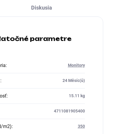
Diskusia
atočné parametre
ria
:
Monitory
a
:
24 Měsíc(ů)
osť
:
15.11 kg
4711081905400
d/m2)
:
350