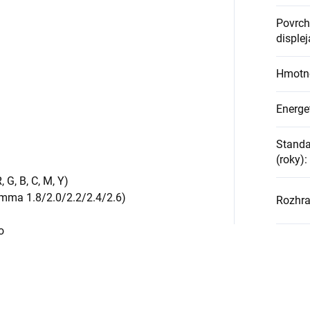
Povrch
displej
Hmotno
Energet
Standa
(roky)
:
 G, B, C, M, Y)
mma 1.8/2.0/2.2/2.4/2.6)
Rozhra
o