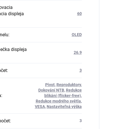
ovacia
cia displeja
60
nelu
:
OLED
iečka displeja
26.9
čet
:
3
Pivot
,
Reproduktory
,
Dokování NTB
,
Redukce
a
:
blikání (flicker-free)
,
Redukce modrého světla
,
VESA
,
Nastaviteľná výška
počet
:
3