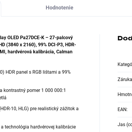
Hodnotenie
Dod
splay OLED Pa27DCE-K – 27-palcový
UHD (3840 x 2160), 99% DCI-P3, HDR-
MI, hardvérová kalibrácia, Calman
Kategó
0) HDR panel s RGB lištami a 99%
Záruk
 a kontrastný pomer 1 000 000:1
Hmotn
etlá
DR-10, HLG) pre realistický zážitok a
EAN
:
Jas (c
a technológia hardvérovej kalibrácie