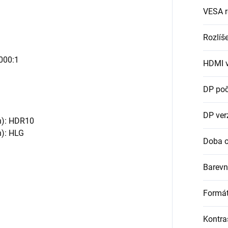
VESA 
Rozlíš
000:1
HDMI v
DP poč
DP ver
h): HDR10
): HLG
Doba o
Barevn
Formát
Kontra