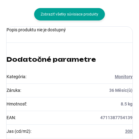
Zobraziť všetky súvisiace produkty
Popis produktu nie je dostupný
Dodatočné parametre
Kategória
:
Monitory
Záruka
:
36 Měsíc(ů)
Hmotnosť
:
8.5 kg
EAN
:
4711387754139
Jas (cd/m2)
:
300