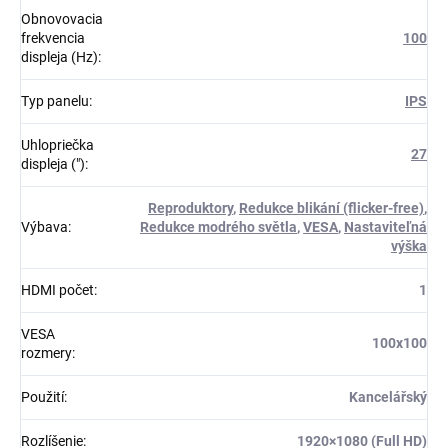
Obnovovacia
frekvencia
100
displeja (Hz)
:
Typ panelu
:
IPS
Uhlopriečka
27
displeja (")
:
Reproduktory
,
Redukce blikání (flicker-free)
,
Výbava
:
Redukce modrého světla
,
VESA
,
Nastaviteľná
výška
HDMI počet
:
1
VESA
100x100
rozmery
:
Použití
:
Kancelářský
Rozlíšenie
:
1920×1080 (Full HD)