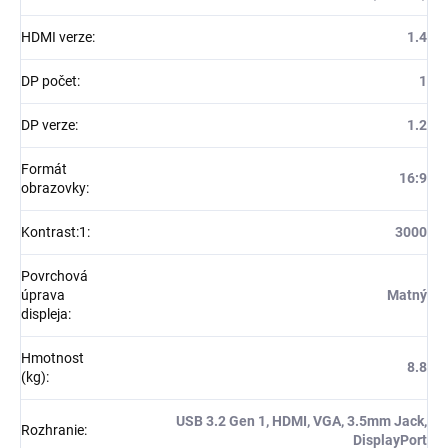
HDMI verze
:
1.4
DP počet
:
1
DP verze
:
1.2
Formát
16:9
obrazovky
:
Kontrast:1
:
3000
Povrchová
úprava
Matný
displeja
:
Hmotnost
8.8
(kg)
:
USB 3.2 Gen 1, HDMI, VGA, 3.5mm Jack,
Rozhranie
:
DisplayPort