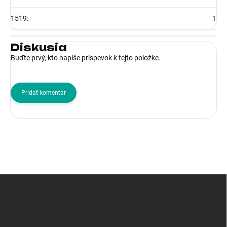
1519
:
1
Diskusia
Buďte prvý, kto napíše príspevok k tejto položke.
Pridať komentár
Z
á
p
ä
t