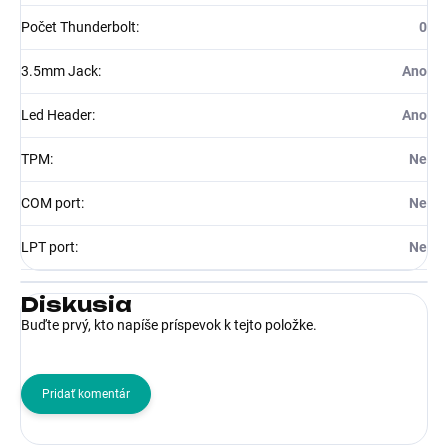
Počet Thunderbolt
:
0
3.5mm Jack
:
Ano
Led Header
:
Ano
TPM
:
Ne
COM port
:
Ne
LPT port
:
Ne
Diskusia
Buďte prvý, kto napíše príspevok k tejto položke.
Pridať komentár