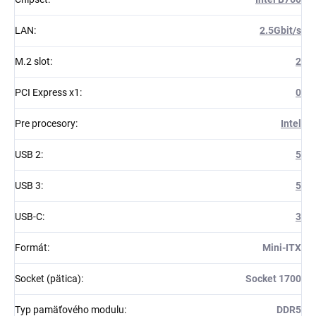
LAN
:
2.5Gbit/s
M.2 slot
:
2
PCI Express x1
:
0
Pre procesory
:
Intel
USB 2
:
5
USB 3
:
5
USB-C
:
3
Formát
:
Mini-ITX
Socket (pätica)
:
Socket 1700
Typ pamäťového modulu
:
DDR5