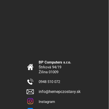
BP Computers s.r.o.
Štrková 94/19
Žilina 01009
0948 510 072
info@hernepczostavy.sk
Instagram