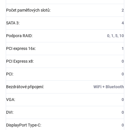
Počet paměťových slotů
:
2
SATA 3
:
4
Podpora RAID
:
0, 1, 5, 10
PCI express 16x
:
1
PCI Express x8
:
0
PCI
:
0
Bezdrátové připojení
:
WiFi + Bluetooth
VGA
:
0
DVI
:
0
DisplayPort Type-C
:
0