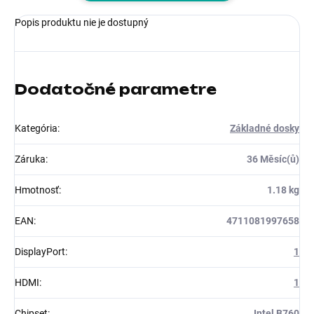
Popis produktu nie je dostupný
Dodatočné parametre
Kategória
:
Základné dosky
Záruka
:
36 Měsíc(ů)
Hmotnosť
:
1.18 kg
EAN
:
4711081997658
DisplayPort
:
1
HDMI
:
1
Chipset
:
Intel B760