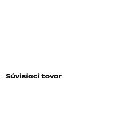
DORUČIŤ DO:
11.8.2026
−
+
Pridať do košíka
Formát:Mini-ITX; Chipset:Intel B760; Socket (pätica):Socket
1700; Typ pamäťového modulu:DDR5; Podpora RAID:0, 1, 5, 10;
PCI express 16x:1
Súvisiaci tovar