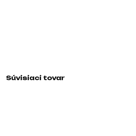
−
+
Pridať do košíka
Formát zdroja:ATX; Konektory:8pin CPU 2x, 8pin CPU 1x, PCIe
6-pin, PCIe 8-pin, SATA 15-pin, Molex; Konektory pre základnú
dosku:ATX 20-pin, ATX 24-pin, EPS 8-pin
DETAILNÉ INFORMÁCIE
Súvisiaci tovar