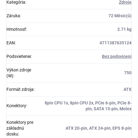
Kategória
:
Zdroje
Záruka
:
72 Měsíc(ů)
Hmotnosť
:
2.71 kg
EAN
:
4711387635124
Podsvietenie
:
Bez podsvícení
Výkon zdroje
750
(W)
:
Formát zdroja
:
ATX
8pin CPU 1x, 8pin CPU 2x, PCIe 6-pin, PCIe 8-
Konektory
:
pin, SATA 15-pin, Molex
Konektory pre
základnú
ATX 20-pin, ATX 24-pin, EPS 8-pin
dosku
: