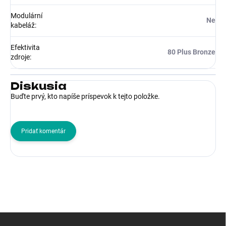
Modulární
Ne
kabeláž
:
Efektivita
80 Plus Bronze
zdroje
:
Diskusia
Buďte prvý, kto napíše príspevok k tejto položke.
Pridať komentár
Z