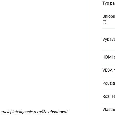
Typ pa
Uhlopr
(")
:
Výbav
HDMI 
VESA 
Použití
Rozlíš
Vlastn
umelej inteligencie a môže obsahovať