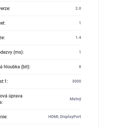
erze
:
2.0
et
:
1
ze
:
1.4
dezvy (ms)
:
1
á hloubka (bit)
:
8
st:1
:
3000
ová úprava
Matný
a
:
nie
:
HDMI, DisplayPort