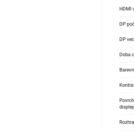
HDMI v
DP poč
DP ver
Doba o
Barevn
Kontra
Povrch
displej
Rozhra