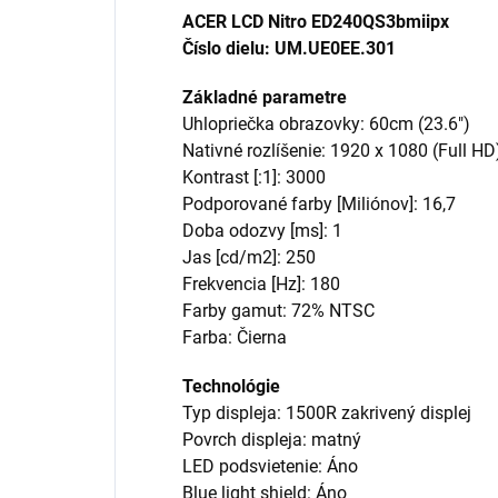
ACER LCD Nitro ED240QS3bmiipx
Číslo dielu: UM.UE0EE.301
Základné parametre
Uhlopriečka obrazovky: 60cm (23.6")
Nativné rozlíšenie: 1920 x 1080 (Full HD
Kontrast [:1]: 3000
Podporované farby [Miliónov]: 16,7
Doba odozvy [ms]: 1
Jas [cd/m2]: 250
Frekvencia [Hz]: 180
Farby gamut: 72% NTSC
Farba: Čierna
Technológie
Typ displeja: 1500R zakrivený displej
Povrch displeja: matný
LED podsvietenie: Áno
Blue light shield: Áno