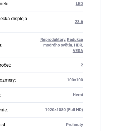
nelu
:
LED
iečka displeja
23.6
Reproduktory
,
Redukce
a
:
modrého světla
,
HDR
,
VESA
počet
:
2
rozmery
:
100x100
:
Herní
enie
:
1920×1080 (Full HD)
ost
:
Prohnutý