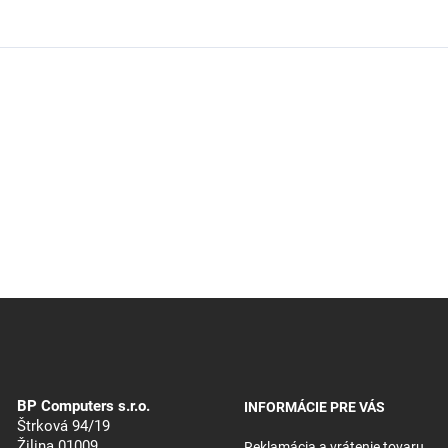
BP Computers s.r.o.
INFORMÁCIE PRE VÁS
Štrková 94/19
Žilina 01009
Reklamácia a vrátenie tovaru