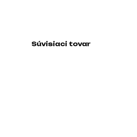
Súvisiaci tovar
SKLADOM U DODÁVATEĽA
ASUS sluchátka
T
TUF Gaming H3
k