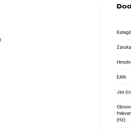
Dod
Kategó
)
Záruk
Hmotn
EAN
:
Jas (c
Obnov
frekven
(Hz)
: