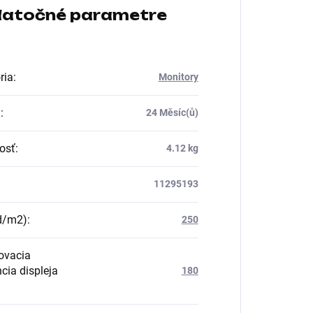
atočné parametre
ria
:
Monitory
a
:
24 Měsíc(ů)
osť
:
4.12 kg
11295193
d/m2)
:
250
ovacia
cia displeja
180