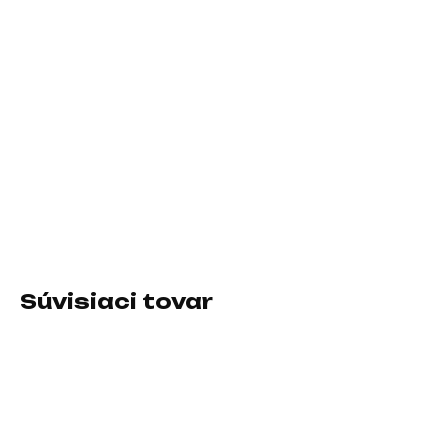
cena:
MÔŽEME
DORUČIŤ DO:
10.8.2026
−
+
Pridať do košíka
Druh IO zariadenia:USB-C hub alebo switch;
Prevedenie:Externé
DETAILNÉ INFORMÁCIE
Súvisiaci tovar