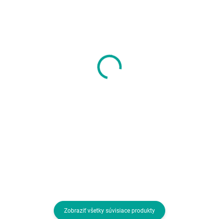
SKLADOM U DODÁVATEĽA
SKLADOM U DODÁVATEĽA
KIOXIA Hayabusa
GOODRAM Flash Disk
Flash disk 32GB U202,
64GB UME3, USB 3.0,
Aqua
čierna
10,57 €
9,08 €
8,59 € bez DPH
7,38 € bez DPH
Do košíka
Do košíka
Kapacita (v GB):32; Verzia USB:2.0
Kapacita (v GB):64; Verzia
USB:3.0
Zobraziť všetky súvisiace produkty