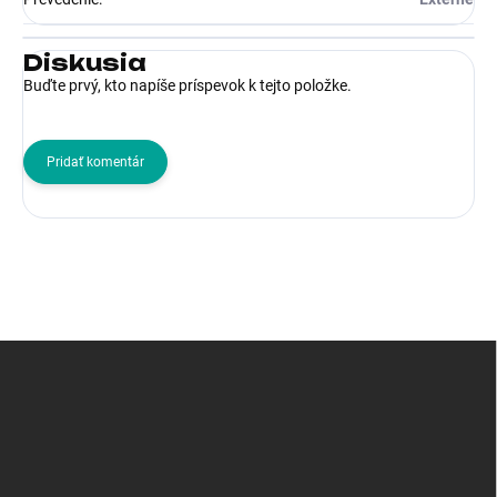
Diskusia
Buďte prvý, kto napíše príspevok k tejto položke.
Pridať komentár
Z
á
p
ä
t
i