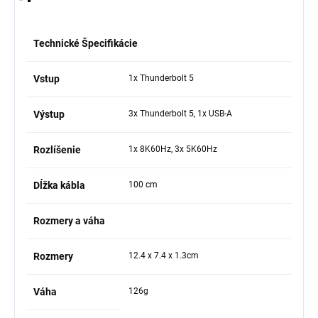
Technické Špecifikácie
Vstup
1x Thunderbolt 5
Výstup
3x Thunderbolt 5, 1x USB-A
Rozlíšenie
1x 8K60Hz, 3x 5K60Hz
Dĺžka kábla
100 cm
Rozmery a váha
Rozmery
12.4 x 7.4 x 1.3cm
Váha
126g