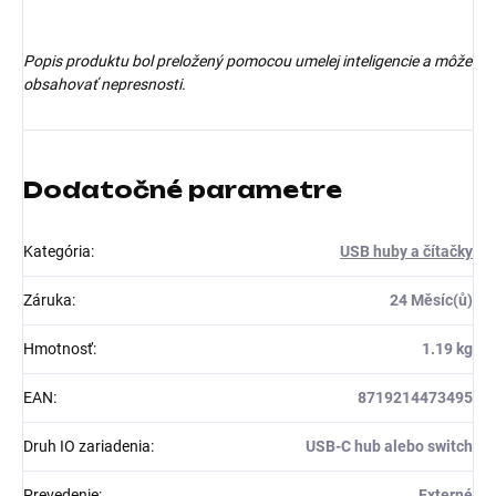
Popis produktu bol preložený pomocou umelej inteligencie a môže
obsahovať nepresnosti.
Dodatočné parametre
Kategória
:
USB huby a čítačky
Záruka
:
24 Měsíc(ů)
Hmotnosť
:
1.19 kg
EAN
:
8719214473495
Druh IO zariadenia
:
USB-C hub alebo switch
Prevedenie
:
Externé