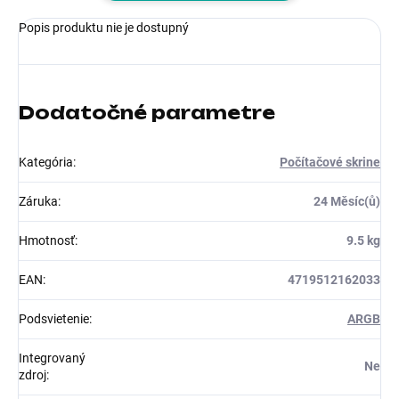
Popis produktu nie je dostupný
Dodatočné parametre
Kategória
:
Počítačové skrine
Záruka
:
24 Měsíc(ů)
Hmotnosť
:
9.5 kg
EAN
:
4719512162033
Podsvietenie
:
ARGB
Integrovaný
Ne
zdroj
: