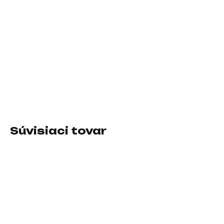
10.8.2026
−
+
Pridať do košíka
Prevedenie skrine:Midi Tower; Farba skrine:Čierna; Počet
pozícií 3.5" (HDD):2; Počet interných pozícií 2.5":2; Vybavenie
PC skrinky:Predný Audio panel, Predný USB panel, Priehľadná
bočnice
Súvisiaci tovar