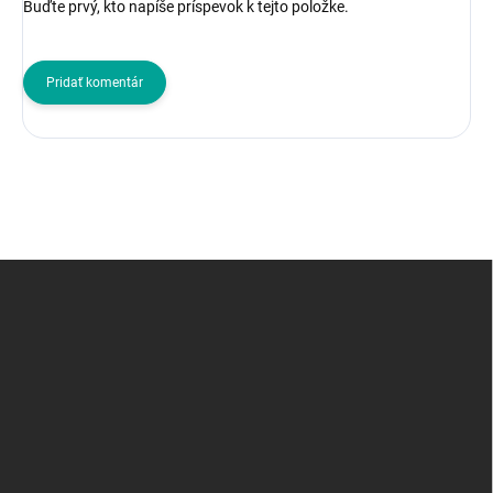
Buďte prvý, kto napíše príspevok k tejto položke.
Pridať komentár
Z
á
p
ä
t
i
e