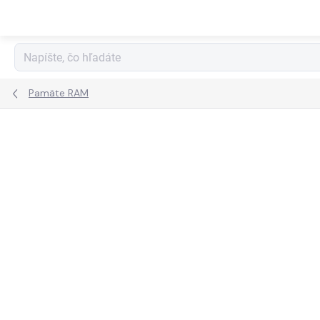
Prejsť
na
obsah
Pamäte RAM
ZNAČKA:
TRANSCEND