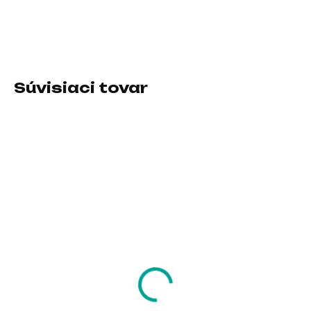
Typ pamäťového modulu:DDR4
DETAILNÉ INFORMÁCIE
Súvisiaci tovar
SKLADOM U DODÁVATEĽA
SKLADOM U DODÁVATEĽA
PNY DIMM DDR4 16GB
KINGSTON DIMM DDR
3200MHz CL22
8GB 3200MHz CL22
127,08 €
121,53 €
103,32 € bez DPH
98,80 € bez DPH