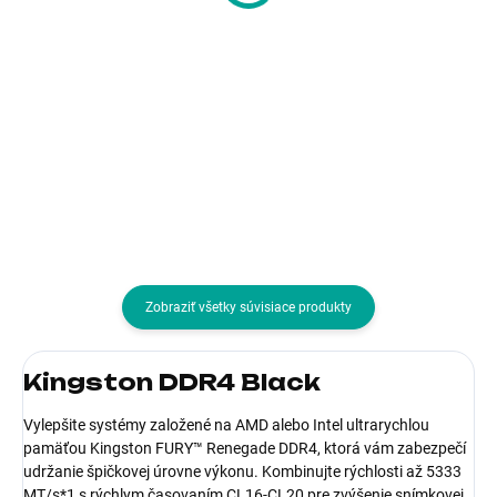
117,02 € bez DPH
214,35 € bez DPH
Do košíka
Do košíka
Typ pamäťového
Typ pamäťového modulu:DDR5
modulu:SODIMM DDR5
Zobraziť všetky súvisiace produkty
Kingston DDR4 Black
Vylepšite systémy založené na AMD alebo Intel ultrarychlou
pamäťou Kingston FURY™ Renegade DDR4, ktorá vám zabezpečí
udržanie špičkovej úrovne výkonu. Kombinujte rýchlosti až 5333
MT/s*1 s rýchlym časovaním CL16-CL20 pre zvýšenie snímkovej