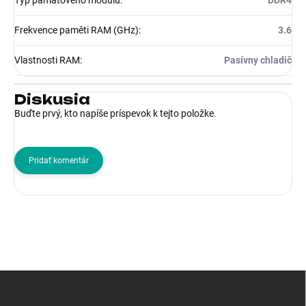
Frekvence paměti RAM (GHz)
:
3.6
Vlastnosti RAM
:
Pasívny chladič
Diskusia
Buďte prvý, kto napíše príspevok k tejto položke.
Pridať komentár
Z
á