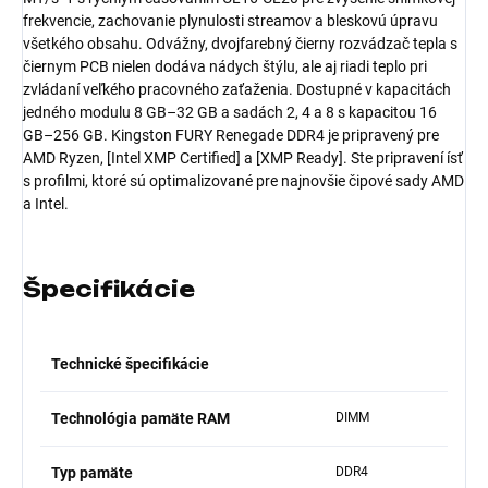
frekvencie, zachovanie plynulosti streamov a bleskovú úpravu
všetkého obsahu. Odvážny, dvojfarebný čierny rozvádzač tepla s
čiernym PCB nielen dodáva nádych štýlu, ale aj riadi teplo pri
zvládaní veľkého pracovného zaťaženia. Dostupné v kapacitách
jedného modulu 8 GB–32 GB a sadách 2, 4 a 8 s kapacitou 16
GB–256 GB. Kingston FURY Renegade DDR4 je pripravený pre
AMD Ryzen, [Intel XMP Certified] a [XMP Ready]. Ste pripravení ísť
s profilmi, ktoré sú optimalizované pre najnovšie čipové sady AMD
a Intel.
Špecifikácie
Technické špecifikácie
Technológia pamäte RAM
DIMM
Typ pamäte
DDR4