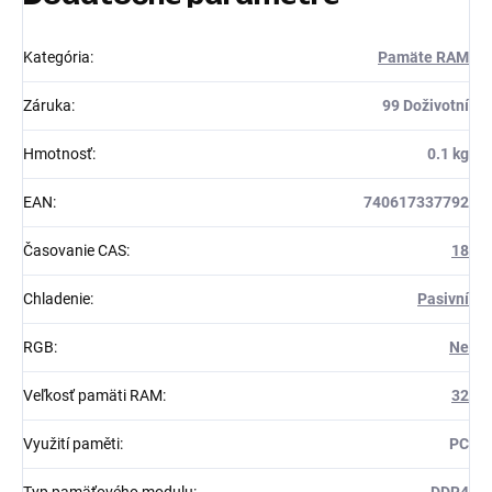
Kategória
:
Pamäte RAM
Záruka
:
99 Doživotní
Hmotnosť
:
0.1 kg
EAN
:
740617337792
Časovanie CAS
:
18
Chladenie
:
Pasivní
RGB
:
Ne
Veľkosť pamäti RAM
:
32
Využití paměti
:
PC
Typ pamäťového modulu
:
DDR4