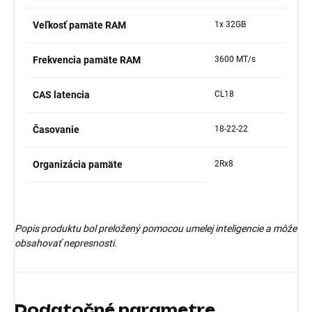
Veľkosť pamäte RAM
1x 32GB
Frekvencia pamäte RAM
3600 MT/s
CAS latencia
CL18
Časovanie
18-22-22
Organizácia pamäte
2Rx8
Popis produktu bol preložený pomocou umelej inteligencie a môže
obsahovať nepresnosti.
Dodatočné parametre