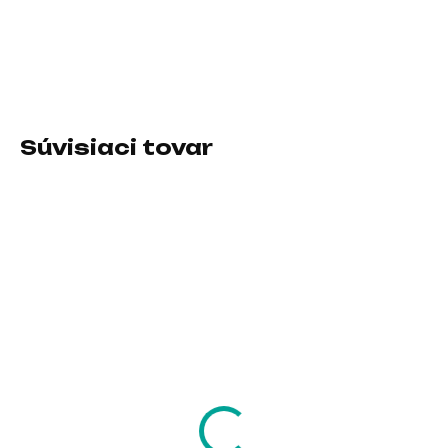
Typ pamäťového modulu:DDR4; Vlastnosti RAM:Pasívny
chladič
DETAILNÉ INFORMÁCIE
Súvisiaci tovar
SKLADOM U DODÁVATEĽA
SKLADOM U DODÁVATEĽA
KINGSTON SODIMM
KINGSTON DIMM DDR
DDR5 8GB 5600MT/s
16GB 5600MT/s CL46
Non-ECC CL46 1Rx16
Non-ECC 1Rx8
ValueRam
143,93 €
263,65 €