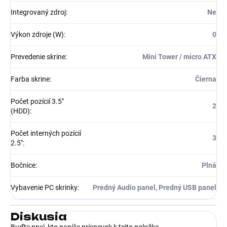
Integrovaný zdroj
:
Ne
Výkon zdroje (W)
:
0
Prevedenie skrine
:
Mini Tower / micro ATX
Farba skrine
:
Čierna
Počet pozícií 3.5"
2
(HDD)
:
Počet interných pozícií
3
2.5"
:
Bočnice
:
Plná
Vybavenie PC skrinky
:
Predný Audio panel, Predný USB panel
Diskusia
Buďte prvý, kto napíše príspevok k tejto položke.