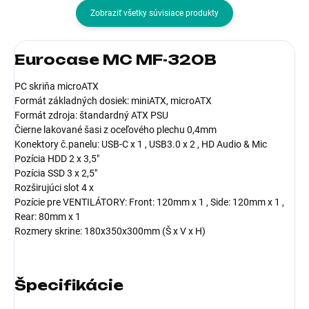
Zobraziť všetky súvisiace produkty
Eurocase MC MF-320B
PC skriňa microATX
Formát základných dosiek: miniATX, microATX
Formát zdroja: štandardný ATX PSU
Čierne lakované šasi z oceľového plechu 0,4mm
Konektory č.panelu: USB-C x 1 , USB3.0 x 2 , HD Audio & Mic
Pozícia HDD 2 x 3,5"
Pozícia SSD 3 x 2,5"
Rozširujúci slot 4 x
Pozície pre VENTILÁTORY: Front: 120mm x 1 , Side: 120mm x 1 ,
Rear: 80mm x 1
Rozmery skrine: 180x350x300mm (Š x V x H)
Špecifikácie