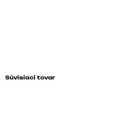
11.8.2026
−
+
Pridať do košíka
Prevedenie skrine:Mini Tower / micro ATX; Farba skrine:Čierna;
Počet pozícií 3.5" (HDD):2; Počet interných pozícií 2.5":3;
Vybavenie PC skrinky:Bez integrovaného zdroja, Predný Audio
panel, Predný USB panel
DETAILNÉ INFORMÁCIE
Súvisiaci tovar