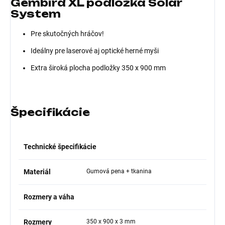
Gembird XL podložka Solar
System
Pre skutočných hráčov!
Ideálny pre laserové aj optické herné myši
Extra široká plocha podložky 350 x 900 mm
Špecifikácie
Technické špecifikácie
Materiál
Gumová pena + tkanina
Rozmery a váha
Rozmery
350 x 900 x 3 mm