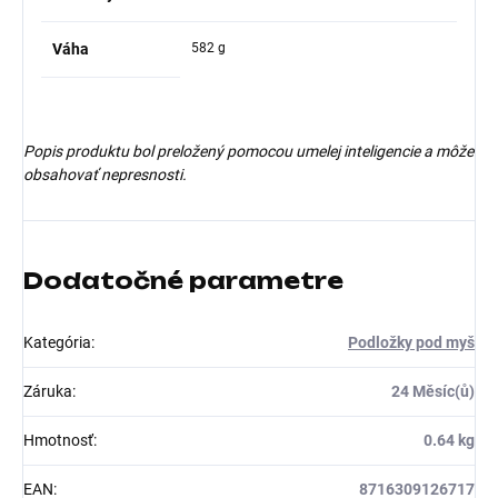
Váha
582 g
Popis produktu bol preložený pomocou umelej inteligencie a môže
obsahovať nepresnosti.
Dodatočné parametre
Kategória
:
Podložky pod myš
Záruka
:
24 Měsíc(ů)
Hmotnosť
:
0.64 kg
EAN
:
8716309126717