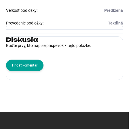
Veľkosť podložky
:
Predĺžená
Prevedenie podložky
:
Textilná
Diskusia
Buďte prvý, kto napíše príspevok k tejto položke.
Pridať komentár
Z
á
p