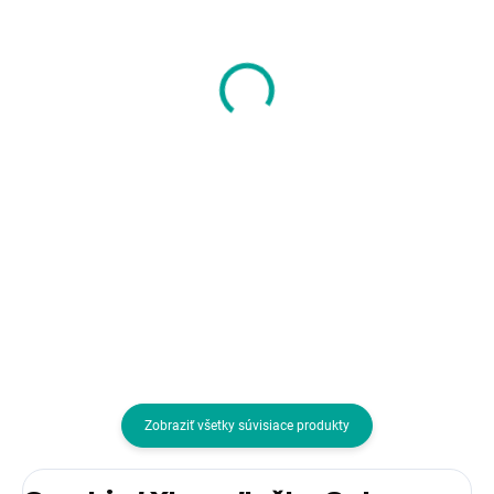
ENDORFY Podložka
GEMBIRD Ergonomick
pod myš Crystal Onyx
gélová podložka pod
White XL, 900x400x3,
myš Maxi, sivá
bílá
17,58 €
4,21 €
14,29 € bez DPH
3,42 € bez DPH
Do košíka
Do košíka
Veľkosť podložky:Predĺžená;
Veľkosť podložky:Veľká;
Prevedenie podložky:Gumenná
Prevedenie podložky:S
vankúšikom
Zobraziť všetky súvisiace produkty