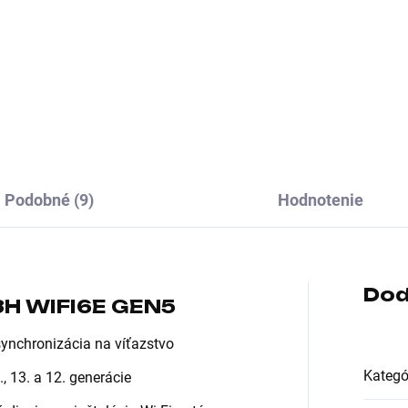
mát:ATX; Chipset:Intel B760;
Formát:micro ATX; Chipset:I
ket (pätica):Socket 1700;
H610; Socket (pätica):Sock
 pamäťového
1700; Typ pamäťového
ulu:DDR4; Podpora RAID:0,
modulu:DDR4; Podpora
, 10; PCI express 16x:5
RAID:Bez RAID podpory; PCI
express 16x:1
Podobné (9)
Hodnotenie
Dod
H WIFI6E GEN5
ynchronizácia na víťazstvo
Kategó
, 13. a 12. generácie