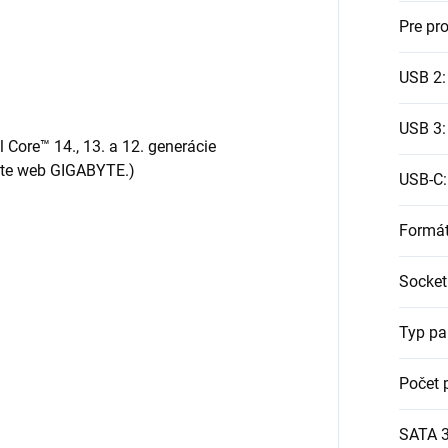
Pre pr
USB 2
:
USB 3
:
 Core™ 14., 13. a 12. generácie
vte web GIGABYTE.)
USB-C
:
Formá
Socket
Typ p
Počet 
SATA 