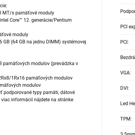
cie:
Podpo
0 MT/s pamäťové moduly
 Intel Core™ 12. generácie/Pentium
PCI ex
äťové moduly
6 GB (64 GB na jednu DIMM) systémovej
PCI
:
Bezdrá
8 pamäťových modulov (prevádzka v
VGA
:
/2Rx8/1Rx16 pamäťových modulov
amäťových modulov
DVI
:
ť podporované typy pamäti, dátové
viac informácií nájdete na stránke
Led He
TPM
:
3.5mm