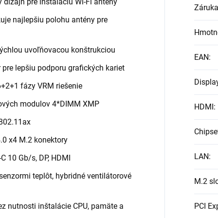
 dizajn pre inštaláciu Wi-Fi antény
Záruk
je najlepšiu polohu antény pre
Hmotn
 rýchlou uvoľňovacou konštrukciou
EAN
:
pre lepšiu podporu grafických kariet
Displa
6+2+1 fázy VRM riešenie
ťových modulov 4*DIMM XMP
HDMI
:
 802.11ax
Chipse
4.0 x4 M.2 konektory
LAN
:
-C 10 Gb/s, DP, HDMI
senzormi teplôt, hybridné ventilátorové
M.2 sl
PCI Ex
ez nutnosti inštalácie CPU, pamäte a