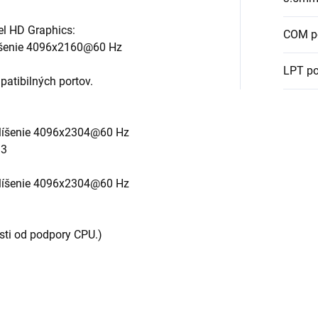
el HD Graphics:
COM p
líšenie 4096x2160@60 Hz
LPT po
atibilných portov.
ozlíšenie 4096x2304@60 Hz
.3
ozlíšenie 4096x2304@60 Hz
osti od podpory CPU.)