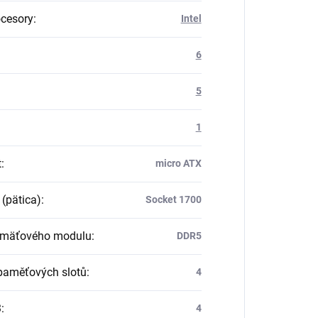
ocesory
:
Intel
6
5
1
t
:
micro ATX
 (pätica)
:
Socket 1700
amäťového modulu
:
DDR5
paměťových slotů
:
4
3
:
4