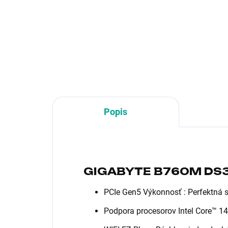
Formát:micro ATX; Chipset:Intel
For
Z890; Socket (pätica):Socket
Soc
1851; Typ pamäťového
Typ
modulu:DDR5; Podpora RAID:0,
mod
1, 5, 10; PCI express 16x:2
1, 5
Popis
GIGABYTE B760M DS3
PCIe Gen5 Výkonnosť : Perfektná s
Podpora procesorov Intel Core™ 14.