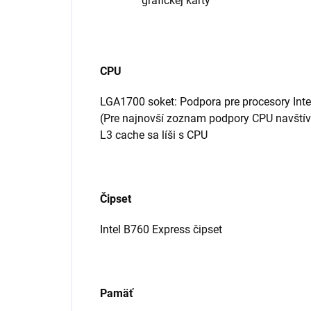
grafickej karty
CPU
LGA1700 soket: Podpora pre procesory Intel
(Pre najnovší zoznam podpory CPU navští
L3 cache sa líši s CPU
Čipset
Intel B760 Express čipset
Pamäť