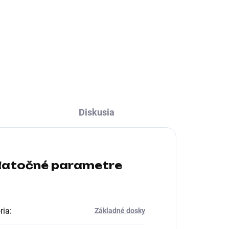
ntel
Formát:micro ATX; Chipset:Intel
et
B860; Socket (pätica):Socket
1851; Typ pamäťového
modulu:DDR5; Podpora RAID:0,
1, 5, 10; PCI express 16x:1
Diskusia
atočné parametre
ria
:
Základné dosky