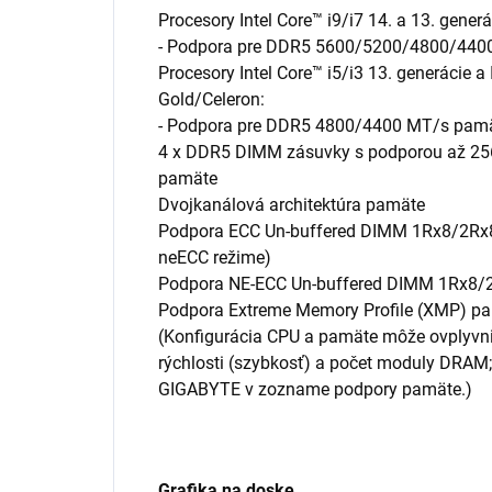
Procesory Intel Core™ i9/i7 14. a 13. generá
- Podpora pre DDR5 5600/5200/4800/440
Procesory Intel Core™ i5/i3 13. generácie a
Gold/Celeron:
- Podpora pre DDR5 4800/4400 MT/s pam
4 x DDR5 DIMM zásuvky s podporou až 25
pamäte
Dvojkanálová architektúra pamäte
Podpora ECC Un-buffered DIMM 1Rx8/2Rx
neECC režime)
Podpora NE-ECC Un-buffered DIMM 1Rx8
Podpora Extreme Memory Profile (XMP) p
(Konfigurácia CPU a pamäte môže ovplyvni
rýchlosti (szybkosť) a počet moduly DRAM; 
GIGABYTE v zozname podpory pamäte.)
Grafika na doske