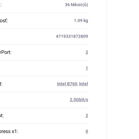
a
:
36 Měsíc(ů)
osť
:
1.09 kg
4719331872809
yPort
:
2
1
t
:
Intel B760
,
Intel
2.5Gbit/s
ot
:
2
press x1
:
0