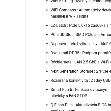
WIFI EZ-Plug : Rýchly a jednoduchý
WIFI Compass : Automaticky deteku
najsilnejší Wi-Fi signál.
EZ-Latch : PCIe 5.0x16 zásuvka s
PCIe UD Slot : SMD PCIe 5.0 Armor 
Neporovnateľný výkon : Hybridné 
Dvojkanál DDR5 : Podpora pamä
Rýchle siete : LAN 2.5 GbE a Wi-Fi
Next Generation Storage : 2*PCIe 
Rozšírená konektivita : Zadný USB
Smart Fan 6 : Funkcie s viacerými 
hlavičky s FAN STOP
Q-Flash Plus : Aktualizácia BIOS b