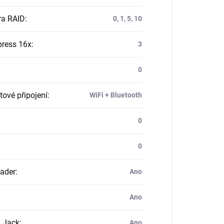
ra RAID
:
0, 1, 5, 10
press 16x
:
3
0
tové připojení
:
WiFi + Bluetooth
0
0
ader
:
Ano
Ano
 Jack
:
Ano