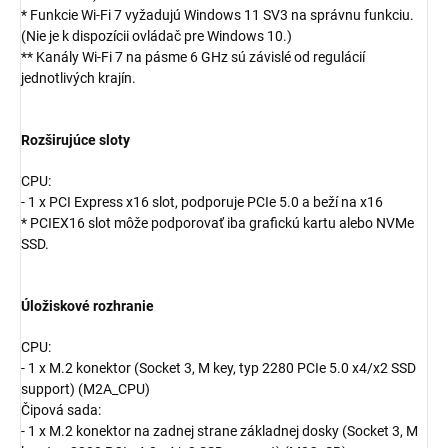
* Funkcie Wi-Fi 7 vyžadujú Windows 11 SV3 na správnu funkciu.
(Nie je k dispozícii ovládač pre Windows 10.)
** Kanály Wi-Fi 7 na pásme 6 GHz sú závislé od regulácií
jednotlivých krajín.
Rozširujúce sloty
CPU:
- 1 x PCI Express x16 slot, podporuje PCIe 5.0 a beží na x16
* PCIEX16 slot môže podporovať iba grafickú kartu alebo NVMe
SSD.
Úložiskové rozhranie
CPU:
- 1 x M.2 konektor (Socket 3, M key, typ 2280 PCIe 5.0 x4/x2 SSD
support) (M2A_CPU)
Čipová sada:
- 1 x M.2 konektor na zadnej strane základnej dosky (Socket 3, M