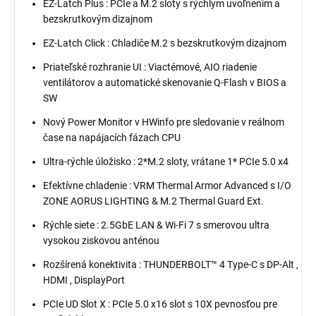
EZ-Latch Plus : PCIe a M.2 sloty s rýchlym uvoľnením a
bezskrutkovým dizajnom
EZ-Latch Click : Chladiče M.2 s bezskrutkovým dizajnom
Priateľské rozhranie UI : Viactémové, AIO riadenie
ventilátorov a automatické skenovanie Q-Flash v BIOS a
SW
Nový Power Monitor v HWinfo pre sledovanie v reálnom
čase na napájacích fázach CPU
Ultra-rýchle úložisko : 2*M.2 sloty, vrátane 1* PCIe 5.0 x4
Efektívne chladenie : VRM Thermal Armor Advanced s I/O
ZONE AORUS LIGHTING & M.2 Thermal Guard Ext.
Rýchle siete : 2.5GbE LAN & Wi-Fi 7 s smerovou ultra
vysokou ziskovou anténou
Rozšírená konektivita : THUNDERBOLT™ 4 Type-C s DP-Alt ,
HDMI , DisplayPort
PCIe UD Slot X : PCIe 5.0 x16 slot s 10X pevnosťou pre