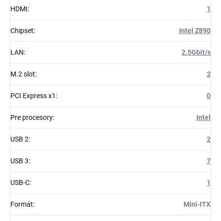
HDMI
:
1
Chipset
:
Intel Z890
LAN
:
2.5Gbit/s
M.2 slot
:
2
PCI Express x1
:
0
Pre procesory
:
Intel
USB 2
:
2
USB 3
:
7
USB-C
:
1
Formát
:
Mini-ITX