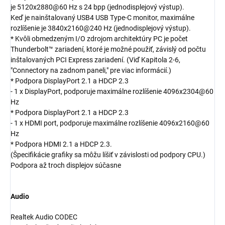
je 5120x2880@60 Hz s 24 bpp (jednodisplejový výstup).
Keď je nainštalovaný USB4 USB Type-C monitor, maximálne
rozlíšenie je 3840x2160@240 Hz (jednodisplejový výstup).
* Kvôli obmedzeným I/O zdrojom architektúry PC je počet
Thunderbolt™ zariadení, ktoré je možné použiť, závislý od počtu
inštalovaných PCI Express zariadení. (Viď Kapitola 2-6,
"Connectory na zadnom paneli," pre viac informácií.)
* Podpora DisplayPort 2.1 a HDCP 2.3
- 1 x DisplayPort, podporuje maximálne rozlíšenie 4096x2304@60
Hz
* Podpora DisplayPort 2.1 a HDCP 2.3
- 1 x HDMI port, podporuje maximálne rozlíšenie 4096x2160@60
Hz
* Podpora HDMI 2.1 a HDCP 2.3.
(Špecifikácie grafiky sa môžu líšiť v závislosti od podpory CPU.)
Podpora až troch displejov súčasne
Audio
Realtek Audio CODEC