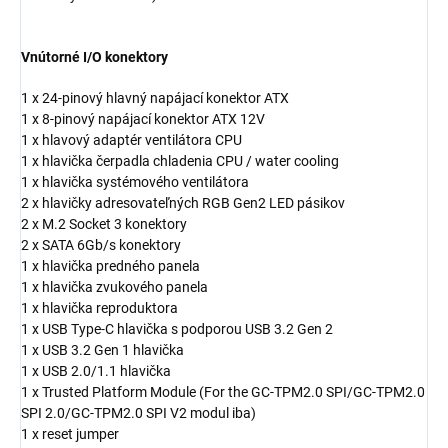
Vnútorné I/O konektory
1 x 24-pinový hlavný napájací konektor ATX
1 x 8-pinový napájací konektor ATX 12V
1 x hlavový adaptér ventilátora CPU
1 x hlavička čerpadla chladenia CPU / water cooling
1 x hlavička systémového ventilátora
2 x hlavičky adresovateľných RGB Gen2 LED pásikov
2 x M.2 Socket 3 konektory
2 x SATA 6Gb/s konektory
1 x hlavička predného panela
1 x hlavička zvukového panela
1 x hlavička reproduktora
1 x USB Type-C hlavička s podporou USB 3.2 Gen 2
1 x USB 3.2 Gen 1 hlavička
1 x USB 2.0/1.1 hlavička
1 x Trusted Platform Module (For the GC-TPM2.0 SPI/GC-TPM2.0
SPI 2.0/GC-TPM2.0 SPI V2 modul iba)
1 x reset jumper