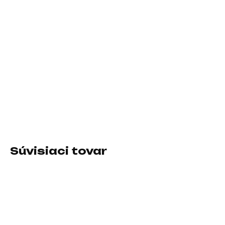
DORUČIŤ DO:
7.8.2026
−
+
Pridať do košíka
Formát:Mini-ITX; Chipset:Intel Z890; Socket (pätica):Socket
1851; Typ pamäťového modulu:DDR5; Podpora RAID:0, 1, 5, 10;
PCI express 16x:1
DETAILNÉ INFORMÁCIE
Súvisiaci tovar