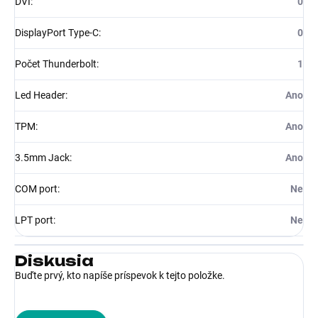
DVI
:
0
DisplayPort Type-C
:
0
Počet Thunderbolt
:
1
Led Header
:
Ano
TPM
:
Ano
3.5mm Jack
:
Ano
COM port
:
Ne
LPT port
:
Ne
Diskusia
Buďte prvý, kto napíše príspevok k tejto položke.