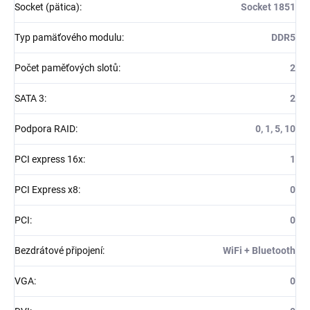
Socket (pätica)
:
Socket 1851
Typ pamäťového modulu
:
DDR5
Počet paměťových slotů
:
2
SATA 3
:
2
Podpora RAID
:
0, 1, 5, 10
PCI express 16x
:
1
PCI Express x8
:
0
PCI
:
0
Bezdrátové připojení
:
WiFi + Bluetooth
VGA
:
0