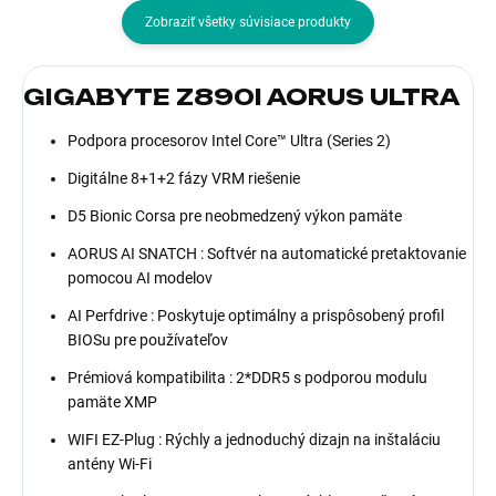
Zobraziť všetky súvisiace produkty
GIGABYTE Z890I AORUS ULTRA
Podpora procesorov Intel Core™ Ultra (Series 2)
Digitálne 8+1+2 fázy VRM riešenie
D5 Bionic Corsa pre neobmedzený výkon pamäte
AORUS AI SNATCH : Softvér na automatické pretaktovanie
pomocou AI modelov
AI Perfdrive : Poskytuje optimálny a prispôsobený profil
BIOSu pre používateľov
Prémiová kompatibilita : 2*DDR5 s podporou modulu
pamäte XMP
WIFI EZ-Plug : Rýchly a jednoduchý dizajn na inštaláciu
antény Wi-Fi