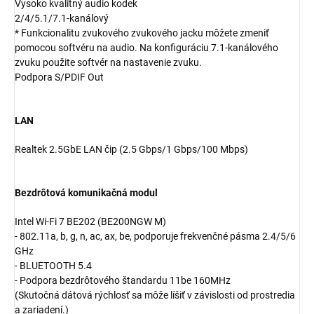
Vysoko kvalitný audio kodek
2/4/5.1/7.1-kanálový
* Funkcionalitu zvukového zvukového jacku môžete zmeniť
pomocou softvéru na audio. Na konfiguráciu 7.1-kanálového
zvuku použite softvér na nastavenie zvuku.
Podpora S/PDIF Out
LAN
Realtek 2.5GbE LAN čip (2.5 Gbps/1 Gbps/100 Mbps)
Bezdrôtová komunikačná modul
Intel Wi-Fi 7 BE202 (BE200NGW M)
- 802.11a, b, g, n, ac, ax, be, podporuje frekvenčné pásma 2.4/5/6
GHz
- BLUETOOTH 5.4
- Podpora bezdrôtového štandardu 11be 160MHz
(Skutočná dátová rýchlosť sa môže líšiť v závislosti od prostredia
a zariadení.)