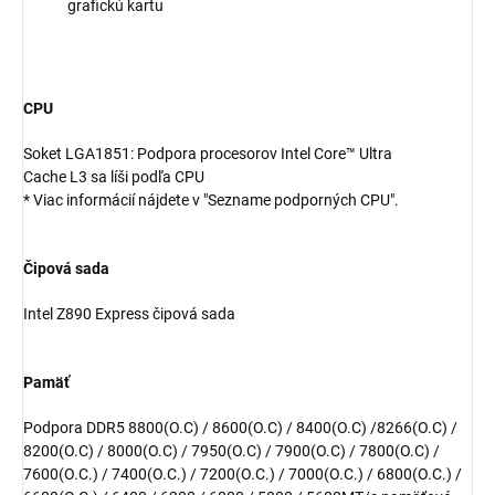
grafickú kartu
CPU
Soket LGA1851: Podpora procesorov Intel Core™ Ultra
Cache L3 sa líši podľa CPU
* Viac informácií nájdete v "Sezname podporných CPU".
Čipová sada
Intel Z890 Express čipová sada
Pamäť
Podpora DDR5 8800(O.C) / 8600(O.C) / 8400(O.C) /8266(O.C) /
8200(O.C) / 8000(O.C) / 7950(O.C) / 7900(O.C) / 7800(O.C) /
7600(O.C.) / 7400(O.C.) / 7200(O.C.) / 7000(O.C.) / 6800(O.C.) /