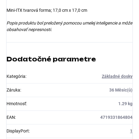
Mini-ITX tvarová forma; 17,0 cm x 17,0 cm
Popis produktu bol preložený pomocou umelej inteligencie a môže
obsahovať nepresnosti.
Dodatočné parametre
Kategória
:
Základné dosky
Záruka
:
36 Měsíc(ů)
Hmotnosť
:
1.29 kg
EAN
:
4719331864804
DisplayPort
:
1