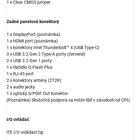
1 x Clear CMOS jumper
Zadné panelové konektory
1 x DisplayPort (poznámka)
1 x HDMI port (poznámka)
1 x konektory Intel Thunderbolt™ 4 (USB Type-C)
3 x USB 3.2 Gen 2 Type-A porty (červené)
2 x USB 3.2 Gen 1 porty
1 x tlačidlo Q-Flash Plus
1 x RJ-45 port
2 x konektory antény (2T2R)
2 x audio jacky
1 x optický S/PDIF Out konektor
(Poznámka) Skutočná podpora sa môže líšiť v závislosti od CPU.
I/O ovládač
iTE I/O ovládací čip