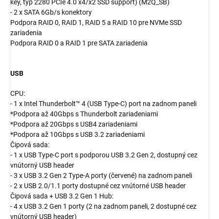
key, typ 2280 PCIe 4.0 x4/x2 SSD support) (M2Q_SB)
- 2 x SATA 6Gb/s konektory
Podpora RAID 0, RAID 1, RAID 5 a RAID 10 pre NVMe SSD
zariadenia
Podpora RAID 0 a RAID 1 pre SATA zariadenia
USB
CPU:
- 1 x Intel Thunderbolt™ 4 (USB Type-C) port na zadnom paneli
*Podpora až 40Gbps s Thunderbolt zariadeniami
*Podpora až 20Gbps s USB4 zariadeniami
*Podpora až 10Gbps s USB 3.2 zariadeniami
Čipová sada:
- 1 x USB Type-C port s podporou USB 3.2 Gen 2, dostupný cez
vnútorný USB header
- 3 x USB 3.2 Gen 2 Type-A porty (červené) na zadnom paneli
- 2 x USB 2.0/1.1 porty dostupné cez vnútorné USB header
Čipová sada + USB 3.2 Gen 1 Hub:
- 4 x USB 3.2 Gen 1 porty (2 na zadnom paneli, 2 dostupné cez
vnútorný USB header)