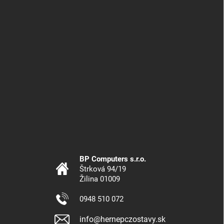
BP Computers s.r.o.
Štrková 94/19
Žilina 01009
0948 510 072
info@hernepczostavy.sk