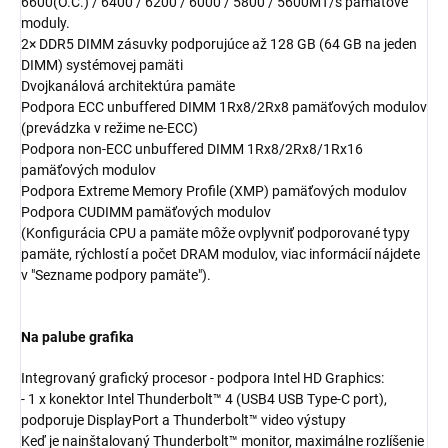
6600(O.C.) / 6400 / 6200 / 6000 / 5800 / 5600MT/s pamäťové
moduly.
2× DDR5 DIMM zásuvky podporujúce až 128 GB (64 GB na jeden
DIMM) systémovej pamäti
Dvojkanálová architektúra pamäte
Podpora ECC unbuffered DIMM 1Rx8/2Rx8 pamäťových modulov
(prevádzka v režime ne-ECC)
Podpora non-ECC unbuffered DIMM 1Rx8/2Rx8/1Rx16
pamäťových modulov
Podpora Extreme Memory Profile (XMP) pamäťových modulov
Podpora CUDIMM pamäťových modulov
(Konfigurácia CPU a pamäte môže ovplyvniť podporované typy
pamäte, rýchlostí a počet DRAM modulov, viac informácií nájdete
v "Sezname podpory pamäte").
Na palube grafika
Integrovaný grafický procesor - podpora Intel HD Graphics:
- 1 x konektor Intel Thunderbolt™ 4 (USB4 USB Type-C port),
podporuje DisplayPort a Thunderbolt™ video výstupy
Keď je nainštalovaný Thunderbolt™ monitor, maximálne rozlíšenie