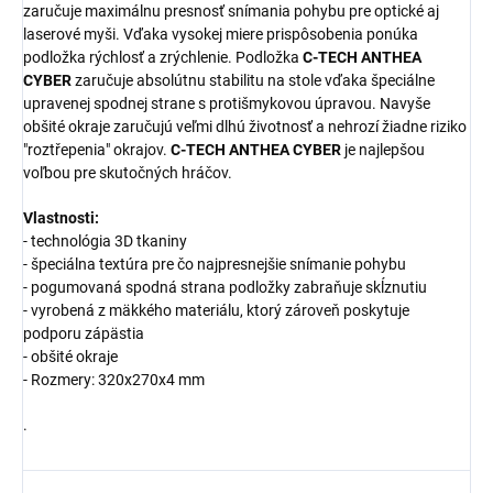
zaručuje maximálnu presnosť snímania pohybu pre optické aj
laserové myši. Vďaka vysokej miere prispôsobenia ponúka
podložka rýchlosť a zrýchlenie. Podložka
C-TECH ANTHEA
CYBER
zaručuje absolútnu stabilitu na stole vďaka špeciálne
upravenej spodnej strane s protišmykovou úpravou. Navyše
obšité okraje zaručujú veľmi dlhú životnosť a nehrozí žiadne riziko
"roztřepenia" okrajov.
C-TECH ANTHEA CYBER
je najlepšou
voľbou pre skutočných hráčov.
Vlastnosti:
- technológia 3D tkaniny
- špeciálna textúra pre čo najpresnejšie snímanie pohybu
- pogumovaná spodná strana podložky zabraňuje skĺznutiu
- vyrobená z mäkkého materiálu, ktorý zároveň poskytuje
podporu zápästia
- obšité okraje
- Rozmery: 320x270x4 mm
.