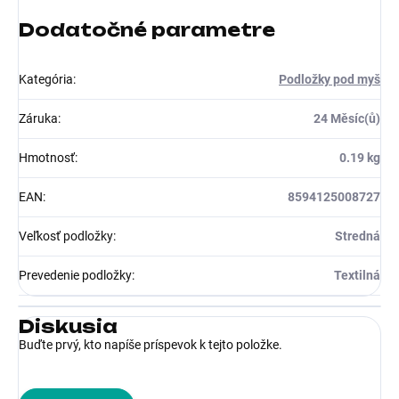
Dodatočné parametre
Kategória
:
Podložky pod myš
Záruka
:
24 Měsíc(ů)
Hmotnosť
:
0.19 kg
EAN
:
8594125008727
Veľkosť podložky
:
Stredná
Prevedenie podložky
:
Textilná
Diskusia
Buďte prvý, kto napíše príspevok k tejto položke.