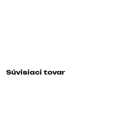
11.8.2026
−
+
Pridať do košíka
Veľkosť podložky:Stredná; Prevedenie podložky:Textilná
DETAILNÉ INFORMÁCIE
Súvisiaci tovar
SKLADOM U DODÁVATEĽA
SKLADOM U DODÁVATEĽA