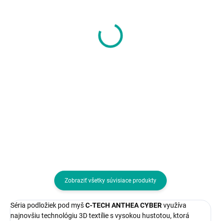
TRUST podložka pod
A4tech podložka pod
myš XXL Benya, modrá
myš Bloody MP-35N,
RGB, 350x250mm
19,30 €
13,79 €
15,69 € bez DPH
11,21 € bez DPH
Do košíka
Do košíka
Veľkosť podložky:Predĺžená;
Veľkosť podložky:Stredná;
Prevedenie podložky:Špeciálna
Prevedenie podložky:Textilná
Zobraziť všetky súvisiace produkty
Séria podložiek pod myš
C-TECH ANTHEA CYBER
využíva
najnovšiu technológiu 3D textílie s vysokou hustotou, ktorá