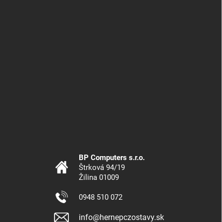
BP Computers s.r.o.
Štrková 94/19
Žilina 01009
0948 510 072
info@hernepczostavy.sk