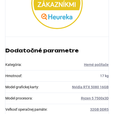
Dodatočné parametre
Kategória
:
Herné počítače
Hmotnosť
:
17 kg
Model grafickej karty
:
Nvidia RTX 5080 16GB
Model procesora
:
Ryzen 5 7500x3D
Veľkosť operačnej pamäte
:
32GB DDR5