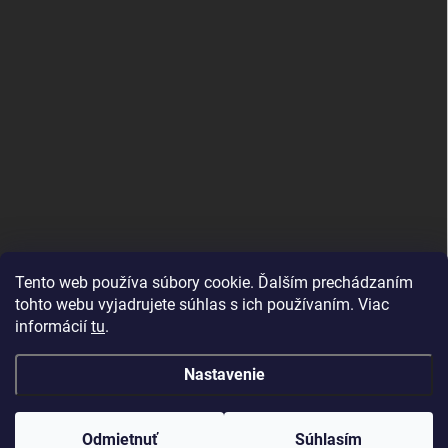
Tento web používa súbory cookie. Ďalším prechádzaním
tohto webu vyjadrujete súhlas s ich používaním. Viac
informácií
tu
.
Good E-shops have logic. SALELOGICS
Nastavenie
Copyright 2026
Herné PC Zostavy
. Všetky práva vyhradené.
Odmietnuť
Súhlasím