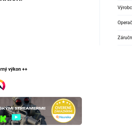
Výrobc
Operač
Záruč
rný výkon ++