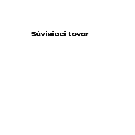
Súvisiaci tovar
SKLADOM U DODÁVATEĽA
SAMSUNG MT
A
OLED Gaming
V
Monitor 27"
T