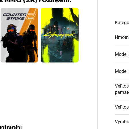
1440 (2K) rozlišení
:
Kategó
Hmotn
Model g
Model 
Veľkos
pamät
Veľkos
Výrobca
niach: