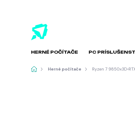
Prejsť
na
obsah
HERNÉ POČÍTAČE
PC PRÍSLUŠENS
Domov
Herné počítače
Ryzen 7 9850x3D•RT
Neohodnotené
Podrobnosti hodnote
TIP