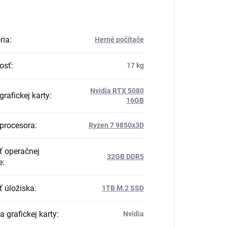
ria
:
Herné počítače
osť
:
17 kg
Nvidia RTX 5080
rafickej karty
:
16GB
procesora
:
Ryzen 7 9850x3D
ť operačnej
32GB DDR5
e
:
ť úložiska
:
1TB M.2 SSD
 grafickej karty
:
Nvidia