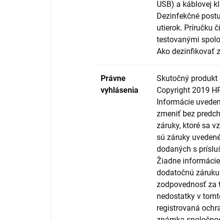
USB) a káblovej k
Dezinfekčné postu
utierok. Príručku 
testovanými spol
Ako dezinfikovať z
Právne
Skutočný produkt 
vyhlásenia
Copyright 2019 H
Informácie uvede
zmeniť bez predc
záruky, ktoré sa v
sú záruky uveden
dodaných s príslu
Žiadne informáci
dodatočnú záruku
zodpovednosť za t
nedostatky v tom
registrovaná och
známka spoločnost