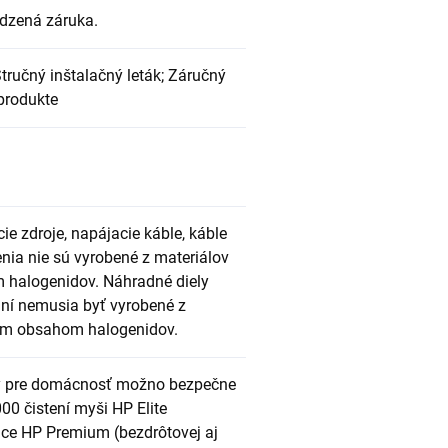
dzená záruka.
tručný inštalačný leták; Záručný
 produkte
cie zdroje, napájacie káble, káble
enia nie sú vyrobené z materiálov
 halogenidov. Náhradné diely
ní nemusia byť vyrobené z
kym obsahom halogenidov.
rky pre domácnosť možno bezpečne
00 čistení myši HP Elite
nice HP Premium (bezdrôtovej aj