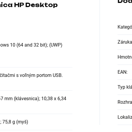
Dod
nica HP Desktop
Kategó
Záruk
ws 10 (64 and 32 bit); (UWP)
Hmotn
EAN
:
očítačmi s voľným portom USB.
Typ kl
67 mm (klávesnica); 10,38 x 6,34
Rozhra
Lokali
; 75,8 g (myš)