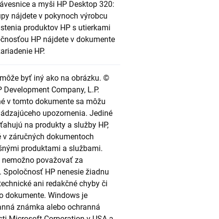
lávesnice a myši HP Desktop 320:
py nájdete v pokynoch výrobcu
čistenia produktov HP s utierkami
očnosťou HP nájdete v dokumente
ariadenie HP.
môže byť iný ako na obrázku. ©
P Development Company, L.P.
né v tomto dokumente sa môžu
hádzajúceho upozornenia. Jediné
zťahujú na produkty a služby HP,
é v záručných dokumentoch
šnými produktami a službami.
e nemožno považovať za
. Spoločnosť HP nenesie žiadnu
echnické ani redakčné chyby či
to dokumente. Windows je
ranná známka alebo ochranná
i Microsoft Corporation v USA a