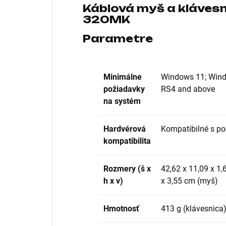
Káblová myš a kláves
320MK
Parametre
Minimálne
Windows 11; Windo
požiadavky
RS4 and above
na systém
Hardvérová
Kompatibilné s p
kompatibilita
Rozmery (š x
42,62 x 11,09 x 1,
h x v)
x 3,55 cm (myš)
Hmotnosť
413 g (klávesnica)