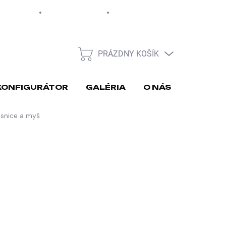
EUR
Moja objednávka
PRÁZDNY KOŠÍK
NÁKUPNÝ
KOŠÍK
KONFIGURÁTOR
GALÉRIA
O NÁS
REKLA
snice a myš
026