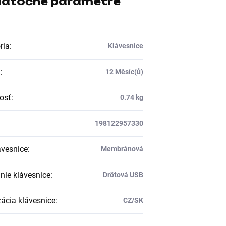
atočné parametre
ria
:
Klávesnice
a
:
12 Měsíc(ů)
osť
:
0.74 kg
198122957330
ávesnice
:
Membránová
nie klávesnice
:
Drôtová USB
zácia klávesnice
:
CZ/SK