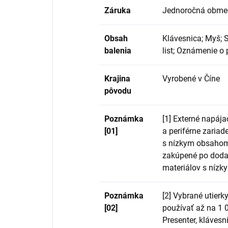
Záruka
Jednoročná obme
Obsah
Klávesnica; Myš; S
balenia
list; Oznámenie o
Krajina
Vyrobené v Číne
pôvodu
Poznámka
[1] Externé napája
[01]
a periférne zariad
s nízkym obsahom
zakúpené po doda
materiálov s níz
Poznámka
[2] Vybrané utie
[02]
používať až na 1 0
Presenter, kláves