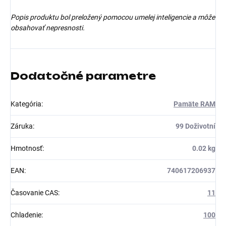
Popis produktu bol preložený pomocou umelej inteligencie a môže
obsahovať nepresnosti.
Dodatočné parametre
Kategória
:
Pamäte RAM
Záruka
:
99 Doživotní
Hmotnosť
:
0.02 kg
EAN
:
740617206937
Časovanie CAS
:
11
Chladenie
:
100