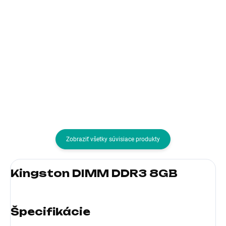
84,05 € bez DPH
119,33 € bez DPH
Do košíka
Do košíka
Typ pamäťového
Typ pamäťového
modulu:SODIMM DDR4;
modulu:CUDIMM DDR5
Vlastnosti RAM:Pasívny chladič
Zobraziť všetky súvisiace produkty
Kingston DIMM DDR3 8GB
Špecifikácie