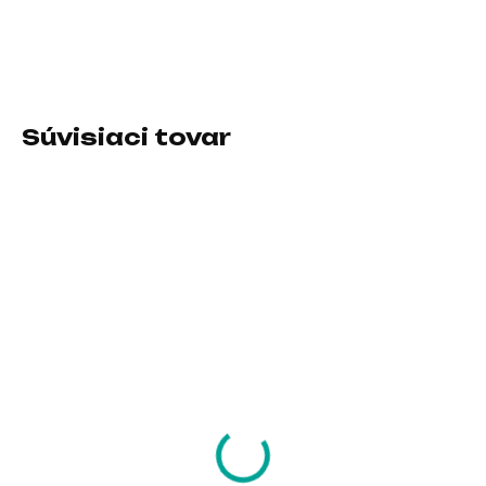
Typ pamäťového modulu:DDR3
DETAILNÉ INFORMÁCIE
Súvisiaci tovar
SKLADOM U DODÁVATEĽA
SKLADOM U DODÁVATEĽA
KINGSTON SODIMM
KINGSTON CUDIMM
DDR4 8GB 3200MT/s
DDR5 8GB 6400MT/s
CL20 FURY Impact
CL52 1Rx16 ValueRAM
103,38 €
146,78 €