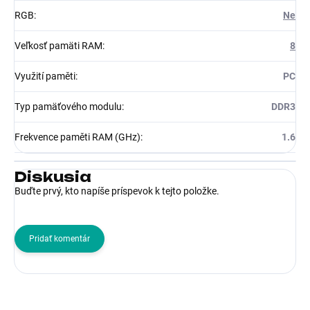
RGB
:
Ne
Veľkosť pamäti RAM
:
8
Využití paměti
:
PC
Typ pamäťového modulu
:
DDR3
Frekvence paměti RAM (GHz)
:
1.6
Diskusia
Buďte prvý, kto napíše príspevok k tejto položke.
Pridať komentár