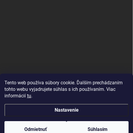
Tento web používa súbory cookie. Ďalším prechádzaním
tohto webu vyjadrujete súhlas s ich používaním. Viac
informácií
tu
.
Good E-shops have logic. SALELOGICS
Nastavenie
Copyright 2026
Herné PC Zostavy
. Všetky práva vyhradené.
Odmietnuť
Súhlasím