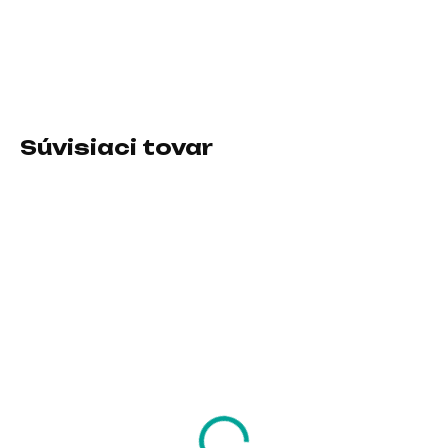
Formát:M.2; Rozhranie:interní Serial ATA III, M.2 (SATA); Typ
disku:SSD; Veľkosť buffra (v MB):Nešpecifikované
DETAILNÉ INFORMÁCIE
Súvisiaci tovar
SKLADOM U DODÁVATEĽA
SKLADOM U DODÁVATEĽA
WD PURPLE
Externý pevný disk
WD23PURZ 2TB, SATA
TRANSCEND 2,5" USB
III 3.5", 64MB, 175MB/s,
3.1 StoreJet 25M3S, 1
Low Noise, CMR
TB, čierna (SATA,
195,48 €
156,02 €