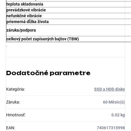
teplota skladovania
prevádzkové vibrácie
nefunkčné vibrácie
priemerná dĺžka života
záruka/podpora
celkový počet zapísaných bajtov (TBW)
.
Dodatočné parametre
Kategória
:
SSD a HDD disky
Záruka
:
60 Měsíc(ů)
Hmotnosť
:
0.02 kg
EAN
:
740617315998