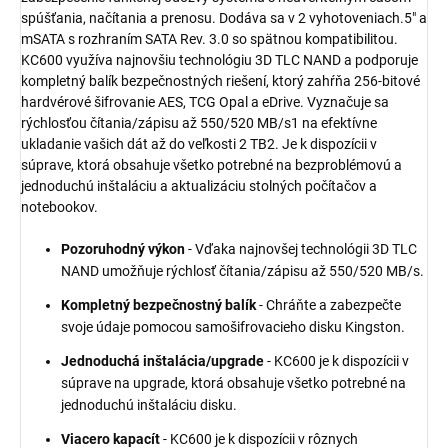
spúšťania, načítania a prenosu. Dodáva sa v 2 vyhotoveniach.5" a
mSATA s rozhraním SATA Rev. 3.0 so spätnou kompatibilitou.
KC600 využíva najnovšiu technológiu 3D TLC NAND a podporuje
kompletný balík bezpečnostných riešení, ktorý zahŕňa 256-bitové
hardvérové šifrovanie AES, TCG Opal a eDrive. Vyznačuje sa
rýchlosťou čítania/zápisu až 550/520 MB/s1 na efektívne
ukladanie vašich dát až do veľkosti 2 TB2. Je k dispozícii v
súprave, ktorá obsahuje všetko potrebné na bezproblémovú a
jednoduchú inštaláciu a aktualizáciu stolných počítačov a
notebookov.
Pozoruhodný výkon
- Vďaka najnovšej technológii 3D TLC
NAND umožňuje rýchlosť čítania/zápisu až 550/520 MB/s.
Kompletný bezpečnostný balík
- Chráňte a zabezpečte
svoje údaje pomocou samošifrovacieho disku Kingston.
Jednoduchá inštalácia/upgrade
- KC600 je k dispozícii v
súprave na upgrade, ktorá obsahuje všetko potrebné na
jednoduchú inštaláciu disku.
Viacero kapacít
- KC600 je k dispozícii v rôznych