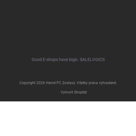
Good E-shops have logic. SALELOGICS
Copyright 2026
Herné PC Zostavy
. Všetky práva vyhradené.
Vytvoril Shoptet