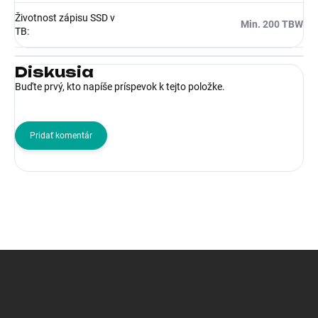
Životnost zápisu SSD v
Min. 200 TBW
TB
:
Diskusia
Buďte prvý, kto napíše príspevok k tejto položke.
Pridať komentár
Z
á
p
ä