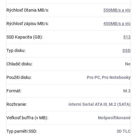
Rýchlosť čítania MB/s
:
550MB/s a víc
Rýchlosť zápisu MB/s
:
450MB/s a víc
SSD Kapacita (GB)
:
512
Typ disku
:
SSD
Chladič disku
:
Ne
Použití disku
:
Pro PC, Pro Notebooky
Formát
:
M.2
Rozhranie
:
interní Serial ATA III, M.2 (SATA)
Veľkosť buffra (v MB)
:
Nešpecifikované
Typ paměti SSD
:
3D TLC