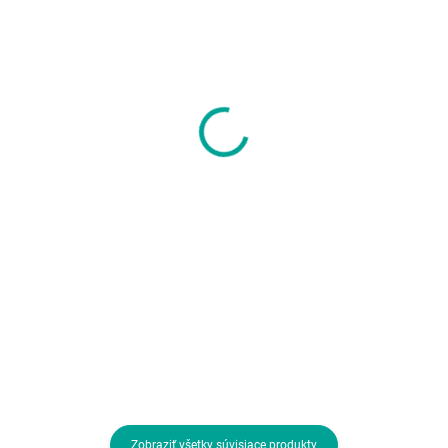
SKLADOM U DODÁVATEĽA
SKLADOM U DODÁVATEĽA
ASUS podložka pod
A4tech podložka pod
myš TUF GAMING P1
myš Bloody MP-75N,
(NC13),
RGB, 750x300mm
260x360x2mm, textil
11,69 €
23,63 €
9,50 € bez DPH
19,21 € bez DPH
Do košíka
Do košíka
Prevedenie podložky:Textilná
Veľkosť podložky:Predĺžená;
Prevedenie podložky:Textilná
Zobraziť všetky súvisiace produkty