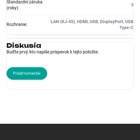
Standardní záruka
3
(roky)
:
LAN (RJ-45), HDMI, USB, DisplayPort, USB
Rozhranie
:
Type-C
Diskusia
Buďte prvý, kto napíše príspevok k tejto položke.
Pridať komentár
Z
á