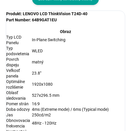
Produkt: LENOVO LCD ThinkVision T24D-40
Part Number: 64B9GAT1EU
Obraz
Typ LCD
In-Plane Switching
Panelu
Typ
WLED
podsvietenia
Povrch
matný
dispeju
Veľkosť
23.8"
panela
Optimálne
1920x1080
rozlišenie
Oblasť
527x296.5 mm
sledovania
Pomer strán
16:9
Doba odozvy
4ms (Extreme mode) / 6ms (Typical mode)
Jas
250cd/m2
Obnovovacia
48Hz - 120Hz
frekvencia