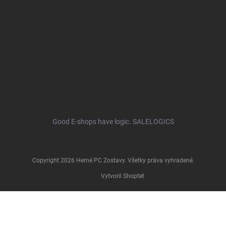
Good E-shops have logic. SALELOGICS
Copyright 2026
Herné PC Zostavy
. Všetky práva vyhradené.
Vytvoril Shoptet