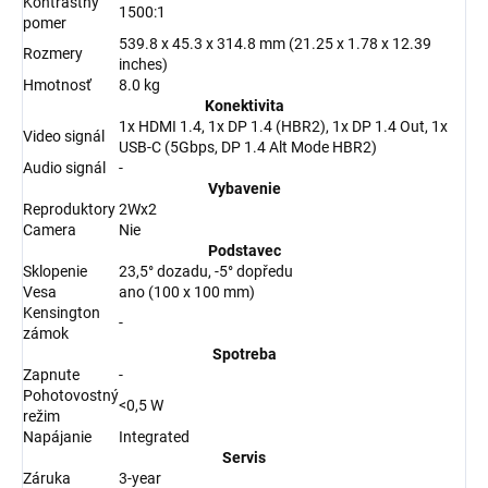
Kontrastný
1500:1
pomer
539.8 x 45.3 x 314.8 mm (21.25 x 1.78 x 12.39
Rozmery
inches)
Hmotnosť
8.0 kg
Konektivita
1x HDMI 1.4, 1x DP 1.4 (HBR2), 1x DP 1.4 Out, 1x
Video signál
USB-C (5Gbps, DP 1.4 Alt Mode HBR2)
Audio signál
-
Vybavenie
Reproduktory
2Wx2
Camera
Nie
Podstavec
Sklopenie
23,5° dozadu, -5° dopředu
Vesa
ano (100 x 100 mm)
Kensington
-
zámok
Spotreba
Zapnute
-
Pohotovostný
<0,5 W
režim
Napájanie
Integrated
Servis
Záruka
3-year