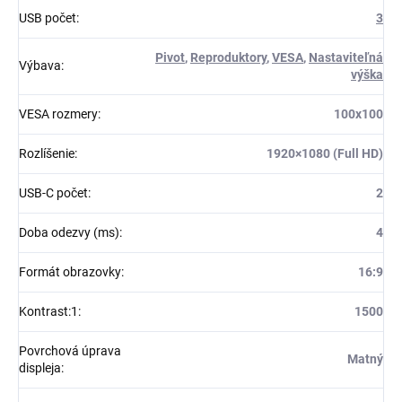
USB počet
:
3
Pivot
,
Reproduktory
,
VESA
,
Nastaviteľná
Výbava
:
výška
VESA rozmery
:
100x100
Rozlíšenie
:
1920×1080 (Full HD)
USB-C počet
:
2
Doba odezvy (ms)
:
4
Formát obrazovky
:
16:9
Kontrast:1
:
1500
Povrchová úprava
Matný
displeja
: