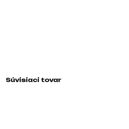
−
+
Pridať do košíka
Rozlíšenie:1920×1080 (Full HD); Výbava:Reproduktory, VESA,
Pivot, Nastaviteľná výška; Formát obrazovky:16:9; Povrchová
úprava displeja:Matný; Rozhranie:LAN (RJ-45), HDMI, USB,
DisplayPort, USB Type-C
DETAILNÉ INFORMÁCIE
Súvisiaci tovar