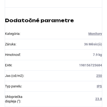
Dodatočné parametre
Kategória
:
Monitory
Záruka
:
36 Měsíc(ů)
Hmotnosť
:
7.9 kg
EAN
:
198156725684
Jas (cd/m2)
:
250
Typ panelu
:
IPS
Uhlopriečka
23.8
displeja (")
: