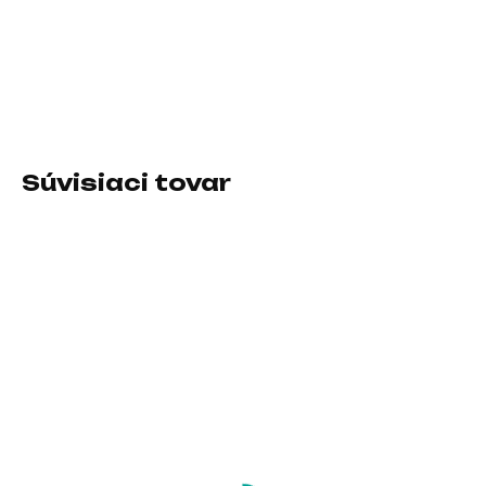
Typ klávesnice:Membránová; Rozhranie klávesnice:Drôtová
USB; Lokalizácia klávesnice:CZ/SK; Výbava
klávesnice:Podsvietené tlačidlá
DETAILNÉ INFORMÁCIE
Súvisiaci tovar
SKLADOM U DODÁVATEĽA
SKLADOM U DODÁVATEĽA
ENDORFY Klávesnice
C-TECH Klávesnice
Thock Compact
WLTK-02, Bezdrátová
Wireless Brown,
Touchpad, černá