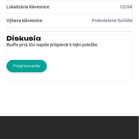
Lokalizácia klávesnice
:
CZ/SK
Výbava klávesnice
:
Podsvietené tlačidlá
Diskusia
Buďte prvý, kto napíše príspevok k tejto položke.
Pridať komentár
Z
á
p