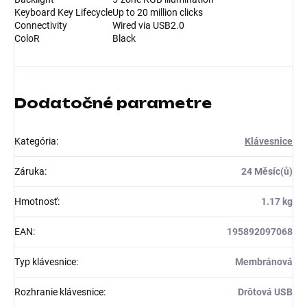
Keyboard Key Lifecycle
Up to 20 million clicks
Connectivity
Wired via USB2.0
ColoR
Black
Dodatočné parametre
Kategória
:
Klávesnice
Záruka
:
24 Měsíc(ů)
Hmotnosť
:
1.17 kg
EAN
:
195892097068
Typ klávesnice
:
Membránová
Rozhranie klávesnice
:
Drôtová USB