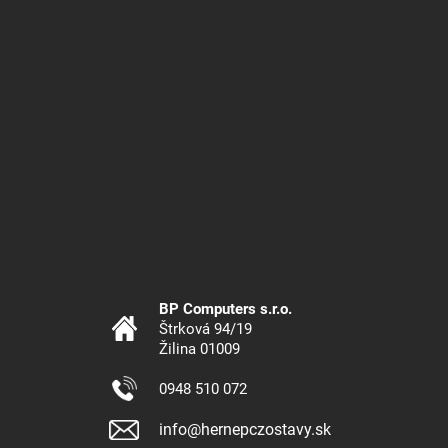
BP Computers s.r.o.
Štrková 94/19
Žilina 01009
0948 510 072
info@hernepczostavy.sk