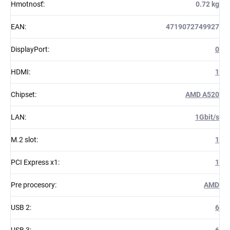
Hmotnosť
:
0.72 kg
EAN
:
4719072749927
DisplayPort
:
0
HDMI
:
1
Chipset
:
AMD A520
LAN
:
1Gbit/s
M.2 slot
:
1
PCI Express x1
:
1
Pre procesory
:
AMD
USB 2
:
6