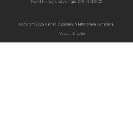
Good E-shops have logic. SALELOGICS
Copyright 2026
Herné PC Zostavy
. Všetky práva vyhradené.
Vytvoril Shoptet