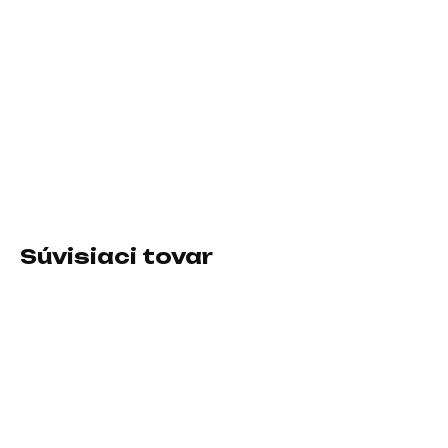
−
+
Pridať do košíka
Formát:micro ATX; Chipset:AMD A520; Socket (pätica):Socket
AM4; Typ pamäťového modulu:DDR4; Podpora RAID:0, 1, 10;
PCI express 16x:1
DETAILNÉ INFORMÁCIE
Súvisiaci tovar