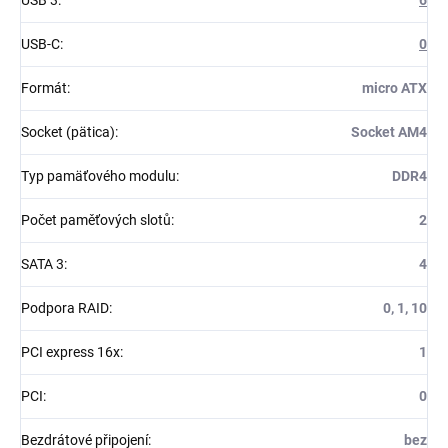
USB 3
:
6
USB-C
:
0
Formát
:
micro ATX
Socket (pätica)
:
Socket AM4
Typ pamäťového modulu
:
DDR4
Počet paměťových slotů
:
2
SATA 3
:
4
Podpora RAID
:
0, 1, 10
PCI express 16x
:
1
PCI
:
0
Bezdrátové připojení
:
bez