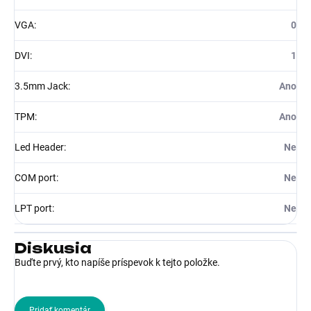
VGA
:
0
DVI
:
1
3.5mm Jack
:
Ano
TPM
:
Ano
Led Header
:
Ne
COM port
:
Ne
LPT port
:
Ne
Diskusia
Buďte prvý, kto napíše príspevok k tejto položke.
Pridať komentár