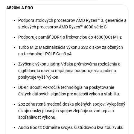
A520M-A PRO
Podpora stolových procesorov AMD Ryzen™ 3. generácie a
stolových procesorov AMD Ryzen™ 4000 série G
Podporuje pamäť DDR4 s frekvenciou do 4600(OC) MHz
Turbo M.2: Maximalizácia výkonu SSD diskov založených
na technológii PCI-E Gen3 x4
Zvýšenie výkonu jadra: Vďaka prémiovému rozloženiu a
digitálnemu návrhu napájania podporuje viac jadier a
poskytuje vyšší výkon.
DDR4 Boost: Pokročilá technológia na poskytovanie
čistých dátových signálov pre najlepší výkon a stabilitu.
2oz zahustená medená doska plošných spojov: Vylepšený
dizajn dosky plošných spojov zlepšuje odvod tepla a
spoľahlivosť výkonu.
Audio Boost: Odmeňte svoje uši štúdiovou kvalitou zvuku