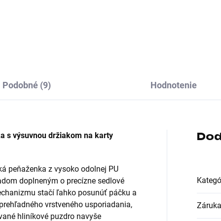
ba:Čierna; Typ:Taška
Farba:Čierna; Typ:Taška
Podobné (9)
Hodnotenie
Dod
a s výsuvnou držiakom na karty
ká peňaženka z vysoko odolnej PU
Kategó
ľadom doplneným o precízne sedlové
echanizmu stačí ľahko posunúť páčku a
 prehľadného vrstveného usporiadania,
Záruk
ované hliníkové puzdro navyše