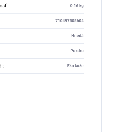
osť
:
0.16 kg
710497505604
Hnedá
Puzdro
ál
:
Eko kůže