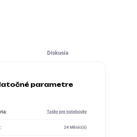
Farba:Modrá; Typ:Batoh
Diskusia
atočné parametre
ria
:
Tašky pre notebooky
a
:
24 Měsíc(ů)