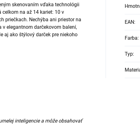
ceným skenovaním vďaka technológii
Hmotn
 celkom na až 14 kariet: 10 v
ch priečkach. Nechýba ani priestor na
EAN
:
a v elegantnom darčekovom balení,
le aj ako štýlový darček pre niekoho
Farba
:
Typ
:
Materi
umelej inteligencie a môže obsahovať