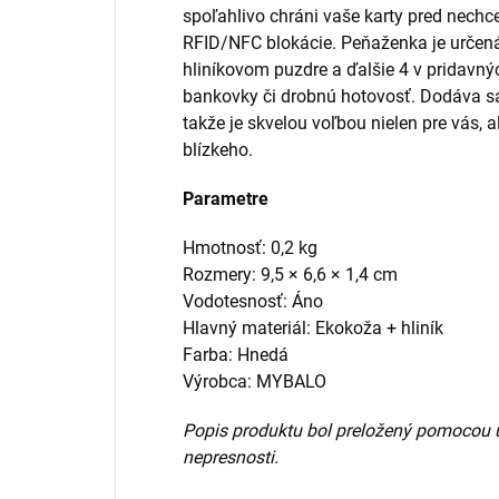
spoľahlivo chráni vaše karty pred nech
RFID/NFC blokácie. Peňaženka je určená
hliníkovom puzdre a ďalšie 4 v pridavný
bankovky či drobnú hotovosť. Dodáva s
takže je skvelou voľbou nielen pre vás, a
blízkeho.
Parametre
Hmotnosť: 0,2 kg
Rozmery: 9,5 × 6,6 × 1,4 cm
Vodotesnosť: Áno
Hlavný materiál: Ekokoža + hliník
Farba: Hnedá
Výrobca: MYBALO
Popis produktu bol preložený pomocou 
nepresnosti.