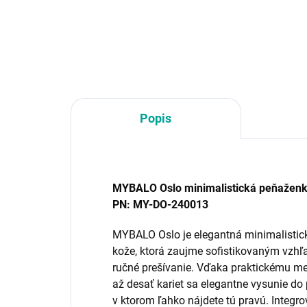
Far
Popis
MYBALO Oslo minimalistická peňaženk
PN: MY-DO-240013
MYBALO Oslo je elegantná minimalistic
kože, ktorá zaujme sofistikovaným vzh
ručné prešívanie. Vďaka praktickému m
až desať kariet sa elegantne vysunie do
v ktorom ľahko nájdete tú pravú. Integr