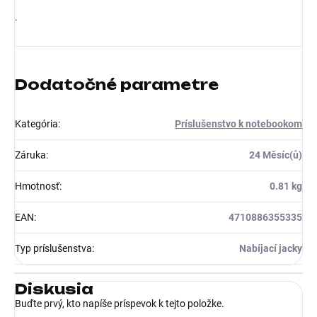
.
Dodatočné parametre
Kategória
:
Príslušenstvo k notebookom
Záruka
:
24 Měsíc(ů)
Hmotnosť
:
0.81 kg
EAN
:
4710886355335
Typ príslušenstva
:
Nabíjací jacky
Diskusia
Buďte prvý, kto napíše príspevok k tejto položke.