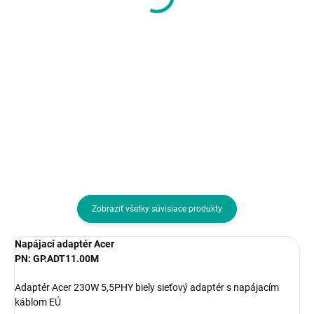
3600mAh 42Wh
23,59 € bez DPH
186,91 € bez DPH
Do košíka
Do košíka
Typ príslušenstva:Batérie
Druh IO zariadenia:IO karta /
zariadenie pripojiteľné cez USB;
Prevedenie:Externé
Zobraziť všetky súvisiace produkty
Napájací adaptér Acer
PN: GP.ADT11.00M
Adaptér Acer 230W 5,5PHY biely sieťový adaptér s napájacím
káblom EÚ