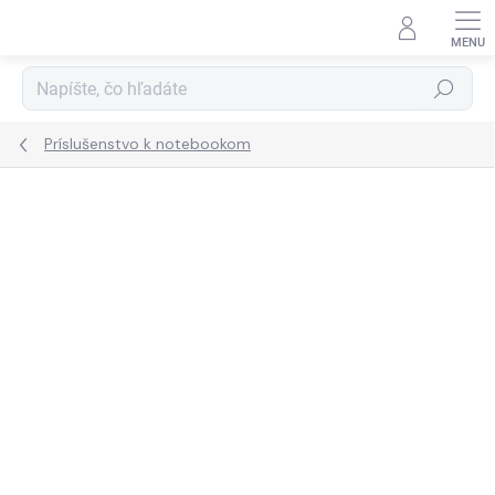
Prejsť
na
obsah
Hľadať
Príslušenstvo k notebookom
ZNAČKA:
ACER