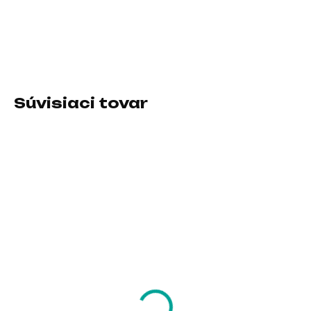
Typ príslušenstva:Nabíjací jacky
DETAILNÉ INFORMÁCIE
Súvisiaci tovar
SKLADOM U DODÁVATEĽA
SKLADOM U DODÁVATEĽA
AVACOM batéria pre
i-tec Universal 5x 4K
HP 240 250 G7,
Display Docking
Pavilion 14, 15 série
Station, Power
HT03XL Li-Pol 11,55V
Delivery 100W
29,02 €
229,90 €