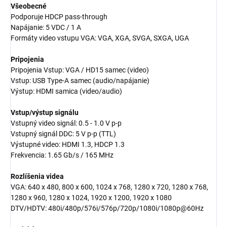
Všeobecné
Podporuje HDCP pass-through
Napájanie: 5 VDC / 1 A
Formáty video vstupu VGA: VGA, XGA, SVGA, SXGA, UGA
Pripojenia
Pripojenia Vstup: VGA / HD15 samec (video)
Vstup: USB Type-A samec (audio/napájanie)
Výstup: HDMI samica (video/audio)
Vstup/výstup signálu
Vstupný video signál: 0.5 - 1.0 V p-p
Vstupný signál DDC: 5 V p-p (TTL)
Výstupné video: HDMI 1.3, HDCP 1.3
Frekvencia: 1.65 Gb/s / 165 MHz
Rozlíšenia videa
VGA: 640 x 480, 800 x 600, 1024 x 768, 1280 x 720, 1280 x 768,
1280 x 960, 1280 x 1024, 1920 x 1200, 1920 x 1080
DTV/HDTV: 480i/480p/576i/576p/720p/1080i/1080p@60Hz