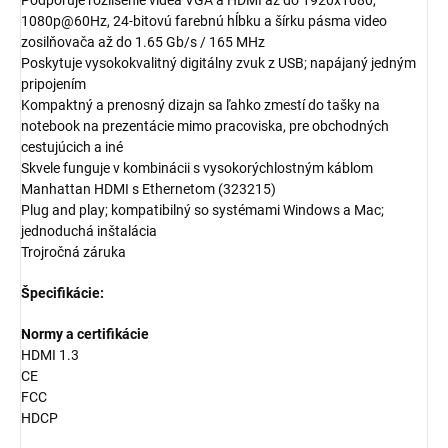
Podporuje rozlíšenie videa VGA a HDMI až do 1920x1080,
1080p@60Hz, 24-bitovú farebnú hĺbku a šírku pásma video
zosilňovača až do 1.65 Gb/s / 165 MHz
Poskytuje vysokokvalitný digitálny zvuk z USB; napájaný jedným
pripojením
Kompaktný a prenosný dizajn sa ľahko zmestí do tašky na
notebook na prezentácie mimo pracoviska, pre obchodných
cestujúcich a iné
Skvele funguje v kombinácii s vysokorýchlostným káblom
Manhattan HDMI s Ethernetom (323215)
Plug and play; kompatibilný so systémami Windows a Mac;
jednoduchá inštalácia
Trojročná záruka
Špecifikácie:
Normy a certifikácie
HDMI 1.3
CE
FCC
HDCP