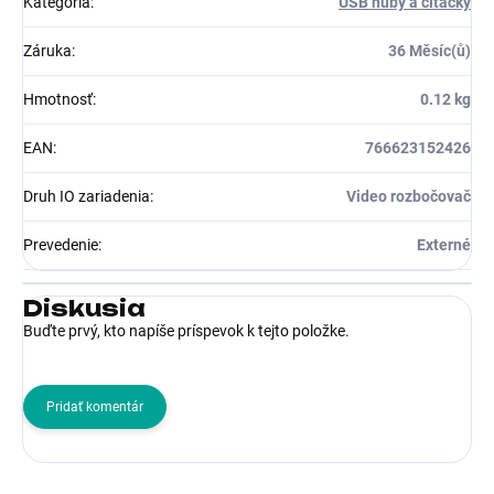
Kategória
:
USB huby a čítačky
Záruka
:
36 Měsíc(ů)
Hmotnosť
:
0.12 kg
EAN
:
766623152426
Druh IO zariadenia
:
Video rozbočovač
Prevedenie
:
Externé
Diskusia
Buďte prvý, kto napíše príspevok k tejto položke.
Pridať komentár