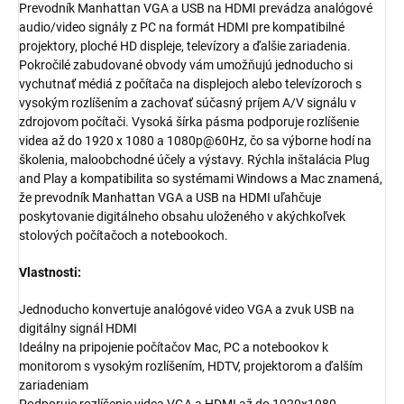
Prevodník Manhattan VGA a USB na HDMI prevádza analógové
audio/video signály z PC na formát HDMI pre kompatibilné
projektory, ploché HD displeje, televízory a ďalšie zariadenia.
Pokročilé zabudované obvody vám umožňujú jednoducho si
vychutnať médiá z počítača na displejoch alebo televízoroch s
vysokým rozlíšením a zachovať súčasný príjem A/V signálu v
zdrojovom počítači. Vysoká šírka pásma podporuje rozlíšenie
videa až do 1920 x 1080 a 1080p@60Hz, čo sa výborne hodí na
školenia, maloobchodné účely a výstavy. Rýchla inštalácia Plug
and Play a kompatibilita so systémami Windows a Mac znamená,
že prevodník Manhattan VGA a USB na HDMI uľahčuje
poskytovanie digitálneho obsahu uloženého v akýchkoľvek
stolových počítačoch a notebookoch.
Vlastnosti:
Jednoducho konvertuje analógové video VGA a zvuk USB na
digitálny signál HDMI
Ideálny na pripojenie počítačov Mac, PC a notebookov k
monitorom s vysokým rozlíšením, HDTV, projektorom a ďalším
zariadeniam