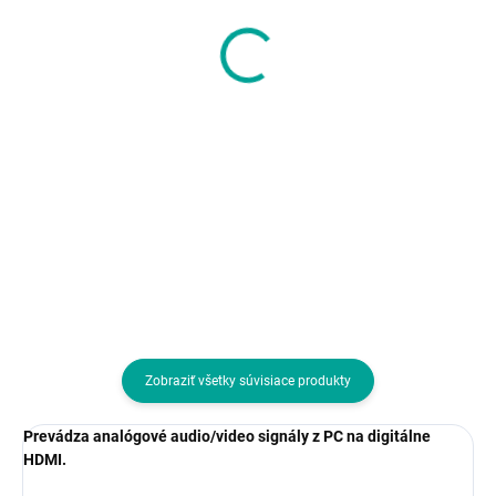
SanDisk Flash Disk 128
ADATA Flash Disk
GB Ultra Luxe, USB 3.1
64GB C906, USB 2.0,
růžová
23,37 €
5,90 €
19 € bez DPH
4,80 € bez DPH
Do košíka
Do košíka
Kapacita (v GB):128; Verzia USB:3.1
Kapacita (v GB):64; Verzia
USB:2.0
Zobraziť všetky súvisiace produkty
Prevádza analógové audio/video signály z PC na digitálne
HDMI.