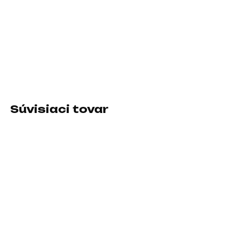
−
+
Pridať do košíka
Druh IO zariadenia:Video rozbočovač; Prevedenie:Externé
DETAILNÉ INFORMÁCIE
Súvisiaci tovar
SKLADOM U DODÁVATEĽA
SKLADOM U DODÁVATEĽA