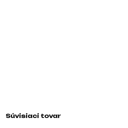
Zdroj
550W Gigabyte P550SS
Case
DarkFlash DK352
Operačný systém
Windows 11 Pro
Záručná doba
36 Mesiacov
DETAILNÉ INFORMÁCIE
Súvisiaci tovar