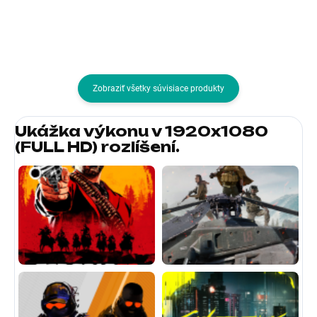
obrazovky:16:9; Povrchová
úprava...
Zobraziť všetky súvisiace produkty
Ukážka výkonu v 1920x1080
(FULL HD) rozlíšení.