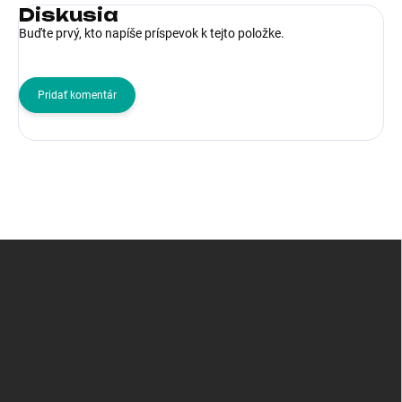
Diskusia
Buďte prvý, kto napíše príspevok k tejto položke.
Pridať komentár
Z
á
p
ä
t
i
e