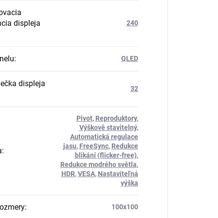
ovacia
cia displeja
240
nelu
:
QLED
iečka displeja
32
Pivot
,
Reproduktory
,
Výškově stavitelný
,
Automatická regulace
jasu
,
FreeSync
,
Redukce
a
:
blikání (flicker-free)
,
Redukce modrého světla
,
HDR
,
VESA
,
Nastaviteľná
výška
rozmery
:
100x100