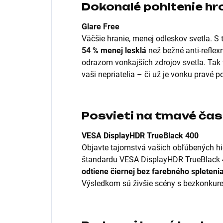
Dokonalé pohltenie hr
Glare Free
Väčšie hranie, menej odleskov svetla. S 
54 % menej lesklá
než bežné anti-reflex
odrazom vonkajších zdrojov svetla. Tak
vaši nepriatelia – či už je vonku pravé 
Posvieti na tmavé čas
VESA DisplayHDR TrueBlack 400
Objavte tajomstvá vašich obľúbených hi
štandardu VESA DisplayHDR TrueBlack
odtiene čiernej bez farebného spleteni
Výsledkom sú živšie scény s bezkonkure