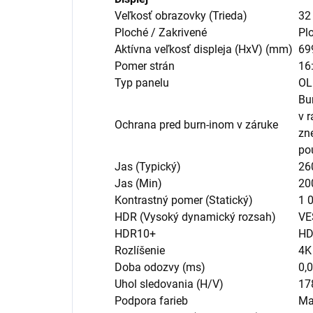
Veľkosť obrazovky (Trieda)
32
Ploché / Zakrivené
Pl
Aktívna veľkosť displeja (HxV) (mm)
69
Pomer strán
16
Typ panelu
OL
Bu
v 
Ochrana pred burn-inom v záruke
zn
pou
Jas (Typický)
26
Jas (Min)
20
Kontrastný pomer (Statický)
1 
HDR (Vysoký dynamický rozsah)
VE
HDR10+
HD
Rozlíšenie
4K
Doba odozvy (ms)
0,
Uhol sledovania (H/V)
17
Podpora farieb
Ma