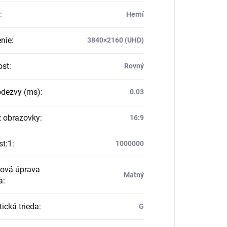
:
Herní
enie
:
3840×2160 (UHD)
ost
:
Rovný
dezvy (ms)
:
0.03
 obrazovky
:
16:9
st:1
:
1000000
ová úprava
Matný
a
:
ická trieda
:
G