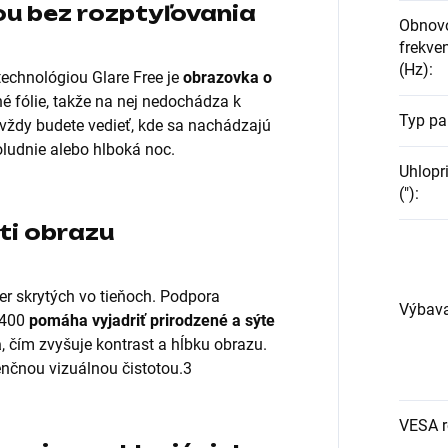
ou bez rozptyľovania
Obnov
frekven
(Hz)
:
technológiou Glare Free je
obrazovka o
né fólie, takže na nej nedochádza k
Typ pa
 vždy budete vedieť, kde sa nachádzajú
poludnie alebo hlboká noc.
Uhlopr
(")
:
ti obrazu
er skrytých vo tieňoch. Podpora
Výbav
 400
pomáha vyjadriť prirodzené a sýte
a
, čím zvyšuje kontrast a hĺbku obrazu.
nčnou vizuálnou čistotou.3
VESA 