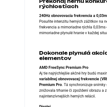
Prekonaj hernú konkur
rýchlostiach
240Hz obnovovacia frekvencia a 0,03
Posuňte intenzitu herných zážitkov na 
frekvencia a mimoriadne rýchla 0,03ms
mimoriadne plynulé hranie v každej situá
Dokonale plynulá akci
elementov
AMD FreeSync Premium Pro
Aj tie najrýchlejšie akčné hry budú max
variabilnej obnovovacej frekvencie (VR
Premium Pro
. Tá synchronizuje snímky 
znižovala trhanie či zpoždení obrazu a z
najintenzívnejších herných relácií.
Displej