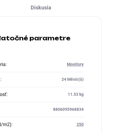
Diskusia
atočné parametre
ria
:
Monitory
a
:
24 Měsíc(ů)
osť
:
11.53 kg
8806095968834
d/m2)
:
250