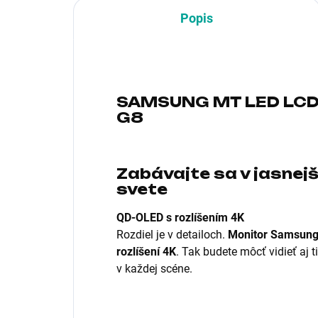
Popis
SAMSUNG MT LED LCD
G8
Zabávajte sa v jasnej
svete
QD-OLED s rozlíšením 4K
Rozdiel je v detailoch.
Monitor Samsung 
rozlíšení 4K
. Tak budete môcť vidieť aj t
v každej scéne.