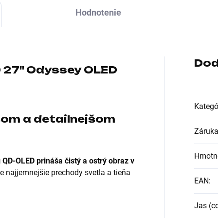
Hodnotenie
Dod
 27" Odyssey OLED
Kategó
šom a detailnejšom
Záruk
Hmotn
QD-OLED prináša čistý a ostrý obraz v
ie najjemnejšie prechody svetla a tieňa
EAN
:
Jas (c