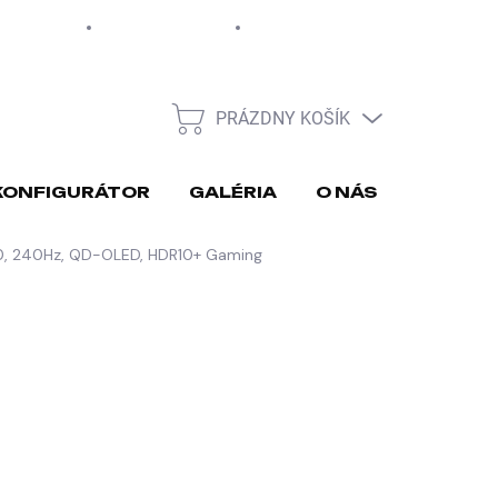
EUR
Moja objednávka
PRÁZDNY KOŠÍK
NÁKUPNÝ
KOŠÍK
KONFIGURÁTOR
GALÉRIA
O NÁS
REKLA
, 240Hz, QD-OLED, HDR10+ Gaming
026