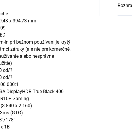
Rozhra
oché
9,48 x 394,73 mm
:09
ED
rn-in pri bežnom používaní je krytý
rámci záruky (ale nie pre komerčné,
eužívanie alebo nesprávne
žitie)
0 cd/?
0 cd/?
000 000:1
SA DisplayHDR True Black 400
R10+ Gaming
 (3 840 x 2 160)
03ms (GTG)
8°/178°
x 1B