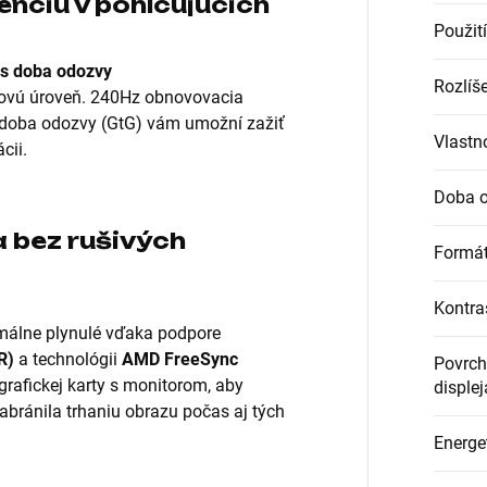
enciu v pohlcujúcich
Použití
ms doba odozvy
Rozlíš
novú úroveň. 240Hz obnovovacia
 doba odozvy (GtG) vám umožní zažiť
Vlastn
cii.
Doba o
a bez rušivých
Formát
Kontra
imálne plynulé vďaka podpore
R)
a technológii
AMD FreeSync
Povrch
grafickej karty s monitorom, aby
displej
abránila trhaniu obrazu počas aj tých
Energet