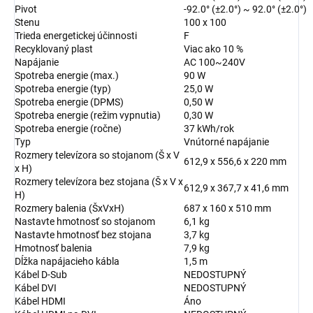
Pivot
-92.0° (±2.0°) ~ 92.0° (±2.0°)
Stenu
100 x 100
Trieda energetickej účinnosti
F
Recyklovaný plast
Viac ako 10 %
Napájanie
AC 100~240V
Spotreba energie (max.)
90 W
Spotreba energie (typ)
25,0 W
Spotreba energie (DPMS)
0,50 W
Spotreba energie (režim vypnutia)
0,30 W
Spotreba energie (ročne)
37 kWh/rok
Typ
Vnútorné napájanie
Rozmery televízora so stojanom (Š x V
612,9 x 556,6 x 220 mm
x H)
Rozmery televízora bez stojana (Š x V x
612,9 x 367,7 x 41,6 mm
H)
Rozmery balenia (ŠxVxH)
687 x 160 x 510 mm
Nastavte hmotnosť so stojanom
6,1 kg
Nastavte hmotnosť bez stojana
3,7 kg
Hmotnosť balenia
7,9 kg
Dĺžka napájacieho kábla
1,5 m
Kábel D-Sub
NEDOSTUPNÝ
Kábel DVI
NEDOSTUPNÝ
Kábel HDMI
Áno