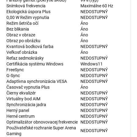
Farebný gamut (pokrytie sRGB)
99% (typ)
Snímková frekvencia
Maximálne 60 Hz
Ekologická úspora Plus
NEDOSTUPNÝ
0,00 W Režim vypnutia
NEDOSTUPNÝ
Režim šetriča očí
Áno
Bez blikania
Áno
Obraz v obraze
Áno
Obraz po obrázku
Áno
Kvantová bodková farba
NEDOSTUPNÝ
Veľkosť obrázka
Áno
Reťaz sedmokrásky
NEDOSTUPNÝ
Certifikácia systému Windows
Windows11
FreeSync
NEDOSTUPNÝ
G-Sync
NEDOSTUPNÝ
Adaptívna synchronizácia VESA
NEDOSTUPNÝ
Časovač vypnutia Plus
Áno
Čierny ekvalizér
NEDOSTUPNÝ
Virtuálny bod AIM
NEDOSTUPNÝ
Synchronizácia jadra
NEDOSTUPNÝ
Herný panel
NEDOSTUPNÝ
Herné centrum
NEDOSTUPNÝ
Optimalizátor obnovovacej frekvencie
NEDOSTUPNÝ
Používateľské rozhranie Super Arena
NEDOSTUPNÝ
Gaming