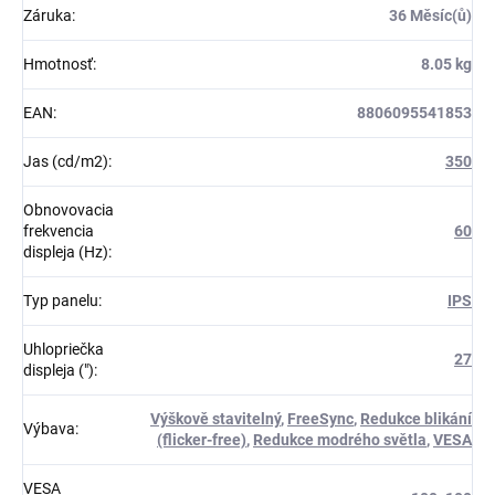
Záruka
:
36 Měsíc(ů)
Hmotnosť
:
8.05 kg
EAN
:
8806095541853
Jas (cd/m2)
:
350
Obnovovacia
frekvencia
60
displeja (Hz)
:
Typ panelu
:
IPS
Uhlopriečka
27
displeja (")
:
Výškově stavitelný
,
FreeSync
,
Redukce blikání
Výbava
:
(flicker-free)
,
Redukce modrého světla
,
VESA
VESA