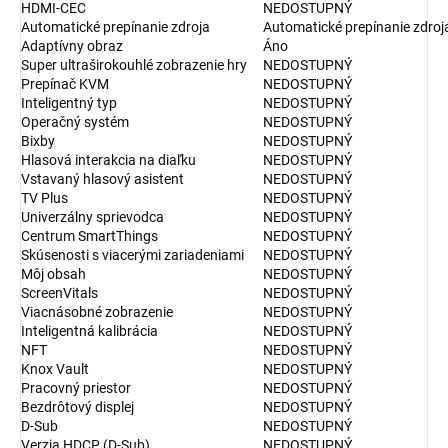
HDMI-CEC
NEDOSTUPNÝ
Automatické prepínanie zdroja
Automatické prepínanie zdroj
Adaptívny obraz
Áno
Super ultraširokouhlé zobrazenie hry
NEDOSTUPNÝ
Prepínač KVM
NEDOSTUPNÝ
Inteligentný typ
NEDOSTUPNÝ
Operačný systém
NEDOSTUPNÝ
Bixby
NEDOSTUPNÝ
Hlasová interakcia na diaľku
NEDOSTUPNÝ
Vstavaný hlasový asistent
NEDOSTUPNÝ
TV Plus
NEDOSTUPNÝ
Univerzálny sprievodca
NEDOSTUPNÝ
Centrum SmartThings
NEDOSTUPNÝ
Skúsenosti s viacerými zariadeniami
NEDOSTUPNÝ
Môj obsah
NEDOSTUPNÝ
ScreenVitals
NEDOSTUPNÝ
Viacnásobné zobrazenie
NEDOSTUPNÝ
Inteligentná kalibrácia
NEDOSTUPNÝ
NFT
NEDOSTUPNÝ
Knox Vault
NEDOSTUPNÝ
Pracovný priestor
NEDOSTUPNÝ
Bezdrôtový displej
NEDOSTUPNÝ
D-Sub
NEDOSTUPNÝ
Verzia HDCP (D-Sub)
NEDOSTUPNÝ