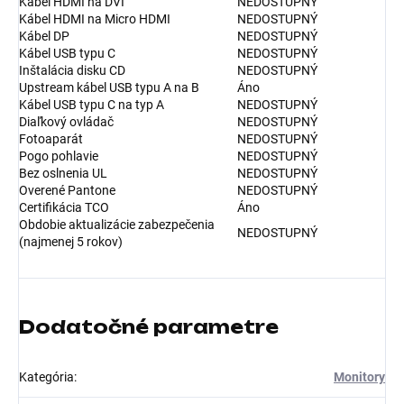
Kábel HDMI na DVI
NEDOSTUPNÝ
Kábel HDMI na Micro HDMI
NEDOSTUPNÝ
Kábel DP
NEDOSTUPNÝ
Kábel USB typu C
NEDOSTUPNÝ
Inštalácia disku CD
NEDOSTUPNÝ
Upstream kábel USB typu A na B
Áno
Kábel USB typu C na typ A
NEDOSTUPNÝ
Diaľkový ovládač
NEDOSTUPNÝ
Fotoaparát
NEDOSTUPNÝ
Pogo pohlavie
NEDOSTUPNÝ
Bez oslnenia UL
NEDOSTUPNÝ
Overené Pantone
NEDOSTUPNÝ
Certifikácia TCO
Áno
Obdobie aktualizácie zabezpečenia
NEDOSTUPNÝ
(najmenej 5 rokov)
Dodatočné parametre
Kategória
:
Monitory