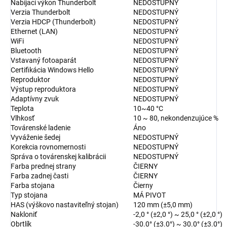
Nabíjací výkon Thunderbolt
NEDOSTUPNÝ
Verzia Thunderbolt
NEDOSTUPNÝ
Verzia HDCP (Thunderbolt)
NEDOSTUPNÝ
Ethernet (LAN)
NEDOSTUPNÝ
WiFi
NEDOSTUPNÝ
Bluetooth
NEDOSTUPNÝ
Vstavaný fotoaparát
NEDOSTUPNÝ
Certifikácia Windows Hello
NEDOSTUPNÝ
Reproduktor
NEDOSTUPNÝ
Výstup reproduktora
NEDOSTUPNÝ
Adaptívny zvuk
NEDOSTUPNÝ
Teplota
10~40 °C
Vlhkosť
10 ~ 80, nekondenzujúce %
Továrenské ladenie
Áno
Vyváženie šedej
NEDOSTUPNÝ
Korekcia rovnomernosti
NEDOSTUPNÝ
Správa o továrenskej kalibrácii
NEDOSTUPNÝ
Farba prednej strany
ČIERNY
Farba zadnej časti
ČIERNY
Farba stojana
Čierny
Typ stojana
MÁ PIVOT
HAS (výškovo nastaviteľný stojan)
120 mm (±5,0 mm)
Nakloniť
-2,0 ° (±2,0 °) ~ 25,0 ° (±2,0 °)
Obrtlík
-30.0° (±3.0°) ~ 30.0° (±3.0°)