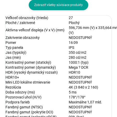
Zobraziť všetky súvisiace produkty
Veľkosť obrazovky (trieda)
27
Ploché / zakrivené
Plochý
596,736 mm (V) x 335,664 m
Aktívna veľkosť displeja (V x V) (mm)
(V)
Zakrivenie obrazovky
NEDOSTUPNÝ
Pomer
16:09
Typ panela
IPS
Jas (typický)
350 cd/m2
Jas (min)
280 cd/m2
Kontrastný pomer (statický)
1000:1 (typ)
Kontrastný pomer (dynamický)
Mega ? DCR
HDR (vysoký dynamický rozsah)
HDR10
HDR10+
NEDOSTUPNÝ
Mini LED lokálne stmievanie
NEDOSTUPNÝ
Rezolúcia
4K (3 840 x 2 160)
Doba odozvy (ms)
5 ms
Pozorovací uhol (H/V)
178°/178°
Podpora farieb
Maximálne 1,07 mld.
Farebný gamut (NTSC)
NEDOSTUPNÝ
Farebný gamut (pokrytie DCI)
NEDOSTUPNÝ