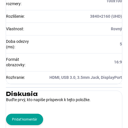
100x100
rozmery
:
Rozlíšenie
:
3840×2160 (UHD)
Vlastnost
:
Rovný
Doba odezvy
5
(ms)
:
Formát
16:9
obrazovky
:
Rozhranie
:
HDMI, USB 3.0, 3.5mm Jack, DisplayPort
Diskusia
Buďte prvý, kto napíše príspevok k tejto položke.
Pridať komentár