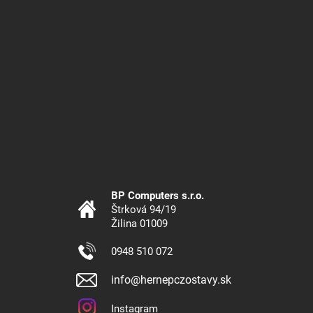
BP Computers s.r.o.
Štrková 94/19
Žilina 01009
0948 510 072
info@hernepczostavy.sk
Instagram