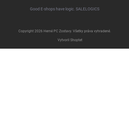
Good E-shops have logic. SALELOGICS
Copyright 2026
Herné PC Zostavy
. Všetky práva vyhradené.
Vytvoril Shoptet