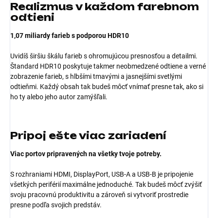
Realizmus v každom farebnom
odtieni
1,07 miliardy farieb s podporou HDR10
Uvidíš širšiu škálu farieb s ohromujúcou presnosťou a detailmi.
Štandard HDR10 poskytuje takmer neobmedzené odtiene a verné
zobrazenie farieb, s hlbšími tmavými a jasnejšími svetlými
odtieňmi. Každý obsah tak budeš môcť vnímať presne tak, ako si
ho ty alebo jeho autor zamýšľali.
Pripoj ešte viac zariadení
Viac portov pripravených na všetky tvoje potreby.
S rozhraniami HDMI, DisplayPort, USB-A a USB-B je pripojenie
všetkých periférií maximálne jednoduché. Tak budeš môcť zvýšiť
svoju pracovnú produktivitu a zároveň si vytvoriť prostredie
presne podľa svojich predstáv.