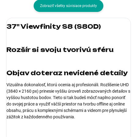
Zobraziť všetky súvisiace produkty
37" Viewfinity S8 (S80D)
Rozšír si svoju tvorivú sféru
Objav doteraz nevidené detaily
Vizuálna dokonalosť, ktorú ocenia aj profesionáli. Rozlíšenie UHD
(3840 × 2160 px) prinesie vyššiu úroveň zobrazovaných detailov s
vyššou hustotou bodov. Tieto si tak budeš môcť naplno ponoriť
do svojej práce a využiť väčší priestor na tvorbu offline aj online
obsahu, prácu s komplexnými schémami a videom pre plynulejší
zážitok z každodenného používania.