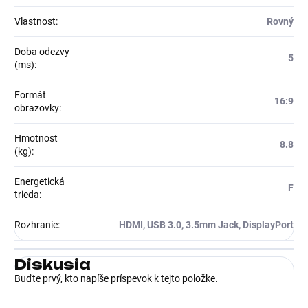
Vlastnost
:
Rovný
Doba odezvy
5
(ms)
:
Formát
16:9
obrazovky
:
Hmotnost
8.8
(kg)
:
Energetická
F
trieda
:
Rozhranie
:
HDMI, USB 3.0, 3.5mm Jack, DisplayPort
Diskusia
Buďte prvý, kto napíše príspevok k tejto položke.