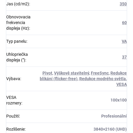
Jas (cd/m2)
:
350
Obnovovacia
frekvencia
60
displeja (Hz)
:
Typ panelu
:
VA
Uhlopriečka
37
displeja (")
:
Pivot
,
Výškově stavitelný
,
FreeSync
,
Redukce
Výbava
:
blikání (flicker-free)
,
Redukce modrého světla
,
VESA
VESA
100x100
rozmery
:
Použití
:
Profesionální
Rozlíšenie
:
3840×2160 (UHD)