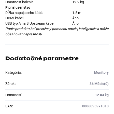
Hmotnosť balenia
12.2 kg
P príslušenstvo
Dĺžka napájacieho kábla
1.5 m
HDMI kábel
Áno
USB typ A na B Upstream kábel
Áno
Popis produktu bol preložený pomocou umelej inteligencie a môže
obsahovať nepresnosti.
Dodatočné parametre
Kategória
:
Monitory
Záruka
:
36 Měsíc(ů)
Hmotnosť
:
12.04 kg
EAN
:
8806095971018