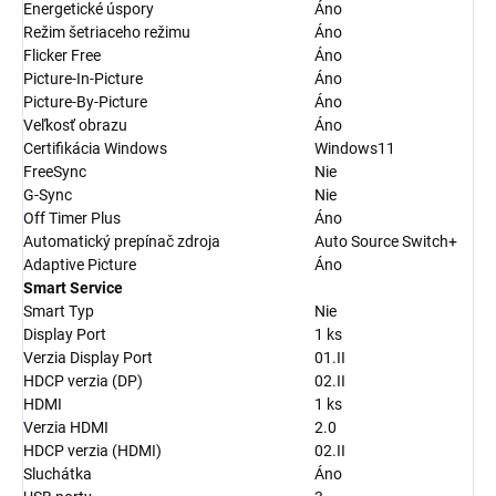
Energetické úspory
Áno
Režim šetriaceho režimu
Áno
Flicker Free
Áno
Picture-In-Picture
Áno
Picture-By-Picture
Áno
Veľkosť obrazu
Áno
Certifikácia Windows
Windows11
FreeSync
Nie
G-Sync
Nie
Off Timer Plus
Áno
Automatický prepínač zdroja
Auto Source Switch+
Adaptive Picture
Áno
Smart Service
Smart Typ
Nie
Display Port
1 ks
Verzia Display Port
01.II
HDCP verzia (DP)
02.II
HDMI
1 ks
Verzia HDMI
2.0
HDCP verzia (HDMI)
02.II
Sluchátka
Áno