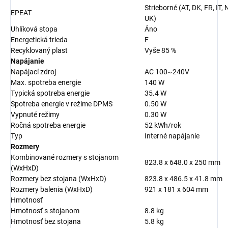
Strieborné (AT, DK, FR, IT, 
EPEAT
UK)
Uhlíková stopa
Áno
Energetická trieda
F
Recyklovaný plast
Vyše 85 %
Napájanie
Napájací zdroj
AC 100~240V
Max. spotreba energie
140 W
Typická spotreba energie
35.4 W
Spotreba energie v režime DPMS
0.50 W
Vypnuté režimy
0.30 W
Ročná spotreba energie
52 kWh/rok
Typ
Interné napájanie
Rozmery
Kombinované rozmery s stojanom
823.8 x 648.0 x 250 mm
(WxHxD)
Rozmery bez stojana (WxHxD)
823.8 x 486.5 x 41.8 mm
Rozmery balenia (WxHxD)
921 x 181 x 604 mm
Hmotnosť
Hmotnosť s stojanom
8.8 kg
Hmotnosť bez stojana
5.8 kg