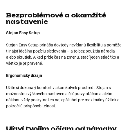
Bezproblémové a okamžité
nastavenie
Stojan Easy Setup
Stojan Easy Setup prináša dovtedy nevídanú flexibilitu a pomôže
ti nájsť ideálnu pozíciu sledovania – a to bez použitia náradia
alebo skrutiek. A keď príde čas na zmenu, stačí jeden stlačítko a
všetko je pripravené.
Ergonomický dizajn
Užite si dokonalý komfort v akomkoľvek prostredí. Stojan s
možnosťou výškového nastavenia či úpravy otáčania alebo
náklonu vždy poskytne ten najlepší uhol pre maximálny úžitok a
pokročilú prispôsobiteľnosť.
Uľaví tvojim očiam od námahy