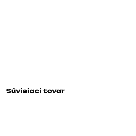
10.8.2026
−
+
Pridať do košíka
Rozlíšenie:3840×2160 (UHD); Výbava:VESA, Pivot, FreeSync,
Výškově stavitelný, Redukce blikání (flicker-free), Redukce
modrého světla; Formát obrazovky:16:9; Energetická trieda:F;
Rozhranie:HDMI, USB 3.0, 3.5mm Jack, DisplayPort
DETAILNÉ INFORMÁCIE
Súvisiaci tovar