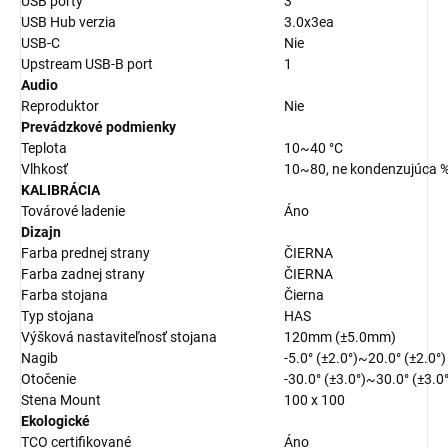
USB porty
3
USB Hub verzia
3.0x3ea
USB-C
Nie
Upstream USB-B port
1
Audio
Reproduktor
Nie
Prevádzkové podmienky
Teplota
10~40 °C
Vlhkosť
10~80, ne kondenzujúca %
KALIBRÁCIA
Továrové ladenie
Áno
Dizajn
Farba prednej strany
ČIERNA
Farba zadnej strany
ČIERNA
Farba stojana
Čierna
Typ stojana
HAS
Výšková nastaviteľnosť stojana
120mm (±5.0mm)
Nagib
-5.0° (±2.0°)~20.0° (±2.0°)
Otočenie
-30.0° (±3.0°)~30.0° (±3.0°
Stena Mount
100 x 100
Ekologické
TCO certifikované
Áno