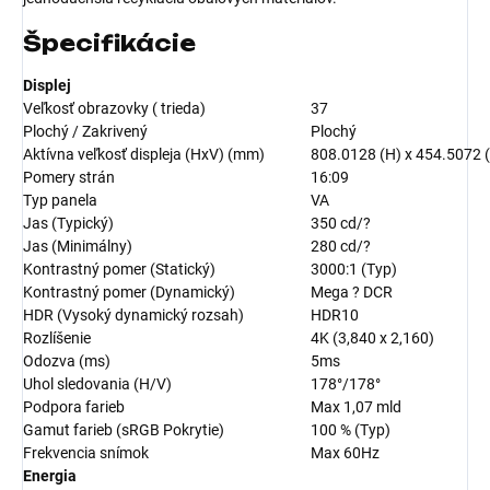
Špecifikácie
Displej
Veľkosť obrazovky ( trieda)
37
Plochý / Zakrivený
Plochý
Aktívna veľkosť displeja (HxV) (mm)
808.0128 (H) x 454.5072 
Pomery strán
16:09
Typ panela
VA
Jas (Typický)
350 cd/?
Jas (Minimálny)
280 cd/?
Kontrastný pomer (Statický)
3000:1 (Typ)
Kontrastný pomer (Dynamický)
Mega ? DCR
HDR (Vysoký dynamický rozsah)
HDR10
Rozlíšenie
4K (3,840 x 2,160)
Odozva (ms)
5ms
Uhol sledovania (H/V)
178°/178°
Podpora farieb
Max 1,07 mld
Gamut farieb (sRGB Pokrytie)
100 % (Typ)
Frekvencia snímok
Max 60Hz
Energia