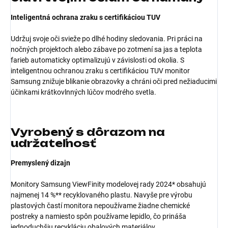
Inteligentná ochrana zraku s certifikáciou TUV
Udržuj svoje oči svieže po dlhé hodiny sledovania. Pri práci na
nočných projektoch alebo zábave po zotmení sa jas a teplota
farieb automaticky optimalizujú v závislosti od okolia. S
inteligentnou ochranou zraku s certifikáciou TUV monitor
Samsung znižuje blikanie obrazovky a chráni oči pred nežiaducimi
účinkami krátkovlnných lúčov modrého svetla.
Vyrobený s dôrazom na
udržateľnosť
Premyslený dizajn
Monitory Samsung ViewFinity modelovej rady 2024* obsahujú
najmenej 14 %** recyklovaného plastu. Navyše pre výrobu
plastových častí monitora nepoužívame žiadne chemické
postreky a namiesto spôn používame lepidlo, čo prináša
jednoduchšiu recykláciu obalových materiálov.