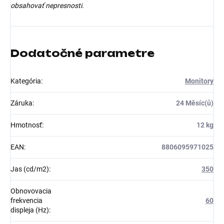
obsahovať nepresnosti.
Dodatočné parametre
Kategória
:
Monitory
Záruka
:
24 Měsíc(ů)
Hmotnosť
:
12 kg
EAN
:
8806095971025
Jas (cd/m2)
:
350
Obnovovacia
frekvencia
60
displeja (Hz)
: