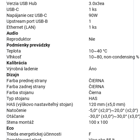
Verzia USB Hub
3.0x3ea
USB-C
1 ks
Napájanie cez USB-C
90W
Upstream port USB-B
1
Ethernet (LAN)
1 ks
Audio
Reproduktor
Nie
Podmienky prevádzky
Teplota
10~40 °C
Vlhkosť
10~80, non-condensing %
Kalibrácia
Výrobná ladenie
Áno
Dizajn
Farba prednej strany
ČIERNA
Farba zadnej strany
ČIERNA
Farba stojanu
Čierna
Typ stojanu
HAS
HAS (výškovo nastaviteľný stojan)
120 mm (±5,0 mm)
Natočenie
-5,0° (±2,0°)~20,0° (±2,0°)
Otáčanie
-30,0° (±3,0°)~30,0° (±3,0°
Stena montáž
100 x 100
Eco
Trieda energetickej účinnosti
F