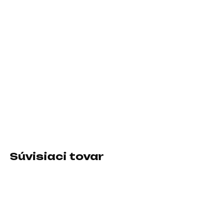
DORUČIŤ DO:
11.8.2026
−
+
Pridať do košíka
Rozlíšenie:3440x1440; Výbava:Výškově stavitelný, Redukce
blikání (flicker-free), Redukce modrého světla; Formát
obrazovky:16:9; Energetická trieda:F; Rozhranie:HDMI, USB 3.0,
3.5mm Jack, DisplayPort, USB Type-C
DETAILNÉ INFORMÁCIE
Súvisiaci tovar