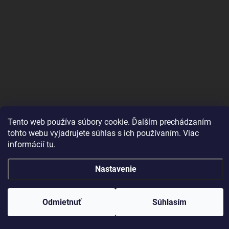
Tento web používa súbory cookie. Ďalším prechádzaním
Good E-shops have logic. SALELOGICS
tohto webu vyjadrujete súhlas s ich používaním. Viac
informácií
tu
.
Copyright 2026
Herné PC Zostavy
. Všetky práva vyhradené.
Nastavenie
Vytvoril Shoptet
Odmietnuť
Súhlasím