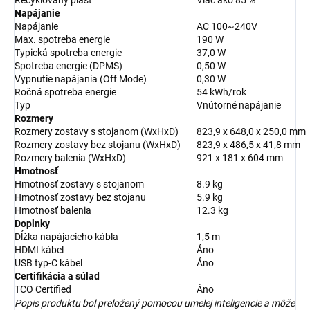
Recyklovaný plast
Viac ako 85 %
Napájanie
Napájanie
AC 100~240V
Max. spotreba energie
190 W
Typická spotreba energie
37,0 W
Spotreba energie (DPMS)
0,50 W
Vypnutie napájania (Off Mode)
0,30 W
Ročná spotreba energie
54 kWh/rok
Typ
Vnútorné napájanie
Rozmery
Rozmery zostavy s stojanom (WxHxD)
823,9 x 648,0 x 250,0 mm
Rozmery zostavy bez stojanu (WxHxD)
823,9 x 486,5 x 41,8 mm
Rozmery balenia (WxHxD)
921 x 181 x 604 mm
Hmotnosť
Hmotnosť zostavy s stojanom
8.9 kg
Hmotnosť zostavy bez stojanu
5.9 kg
Hmotnosť balenia
12.3 kg
Doplnky
Dĺžka napájacieho kábla
1,5 m
HDMI kábel
Áno
USB typ-C kábel
Áno
Certifikácia a súlad
TCO Certified
Áno
Popis produktu bol preložený pomocou umelej inteligencie a môže