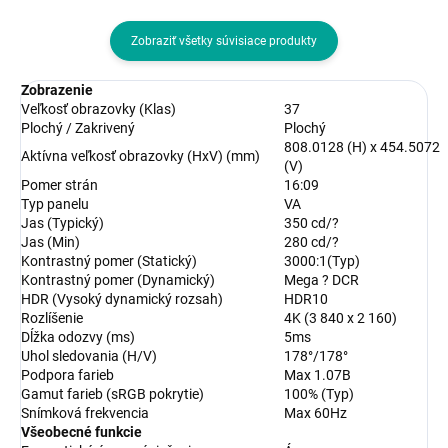
Zobraziť všetky súvisiace produkty
Zobrazenie
Veľkosť obrazovky (Klas)
37
Plochý / Zakrivený
Plochý
808.0128 (H) x 454.5072
Aktívna veľkosť obrazovky (HxV) (mm)
(V)
Pomer strán
16:09
Typ panelu
VA
Jas (Typický)
350 cd/?
Jas (Min)
280 cd/?
Kontrastný pomer (Statický)
3000:1(Typ)
Kontrastný pomer (Dynamický)
Mega ? DCR
HDR (Vysoký dynamický rozsah)
HDR10
Rozlíšenie
4K (3 840 x 2 160)
Dĺžka odozvy (ms)
5ms
Uhol sledovania (H/V)
178°/178°
Podpora farieb
Max 1.07B
Gamut farieb (sRGB pokrytie)
100% (Typ)
Snímková frekvencia
Max 60Hz
Všeobecné funkcie