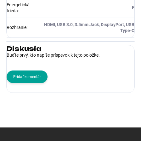
Energetická
F
trieda
:
HDMI, USB 3.0, 3.5mm Jack, DisplayPort, USB
Rozhranie
:
Type-C
Diskusia
Buďte prvý, kto napíše príspevok k tejto položke.
Pridať komentár
Z
á