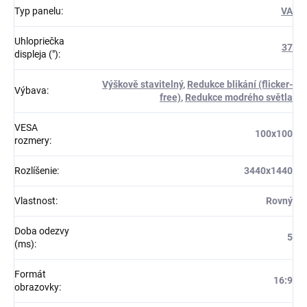
Typ panelu
:
VA
Uhlopriečka
37
displeja (")
:
Výškově stavitelný
,
Redukce blikání (flicker-
Výbava
:
free)
,
Redukce modrého světla
VESA
100x100
rozmery
:
Rozlíšenie
:
3440x1440
Vlastnost
:
Rovný
Doba odezvy
5
(ms)
:
Formát
16:9
obrazovky
: