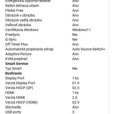
Energetická úsporné riešenie
Áno
Režim šetriaca očiam
Áno
Flicker Free
Áno
Obrázok v obrázku
Áno
Obrázok vedľa obrázku
Áno
Veľkosť obrázka
Áno
Certifikácia Windows
Windows11
FreeSync
Nie
G-Sync
Nie
Off Timer Plus
Áno
Automatické prepínanie zdroja
Auto Source Switch+
Adaptive Picture
Áno
KVM prepínač
Áno
Smart Service
Typ Smart
Nie
Rozhranie
Display Port
1 ks
Verzia Display Port
01.II
Verzia HDCP (DP)
02.II
HDMI
1 ks
Verzia HDMI
2.0
Verzia HDCP (HDMI)
02.II
Slúchadlá
Áno
USB porty
3