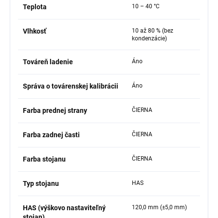
Teplota
10 – 40 °C
Vlhkosť
10 až 80 % (bez
kondenzácie)
Továreň ladenie
Áno
Správa o továrenskej kalibrácii
Áno
Farba prednej strany
ČIERNA
Farba zadnej časti
ČIERNA
Farba stojanu
ČIERNA
Typ stojanu
HAS
HAS (výškovo nastaviteľný
120,0 mm (±5,0 mm)
stojan)