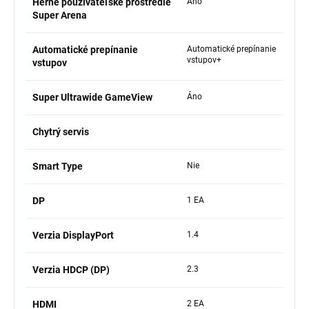
Herné používateľské prostredie
Áno
Super Arena
Automatické prepínanie
Automatické prepínanie
vstupov+
vstupov
Super Ultrawide GameView
Áno
Chytrý servis
Smart Type
Nie
DP
1 EA
Verzia DisplayPort
1.4
Verzia HDCP (DP)
2.3
HDMI
2 EA