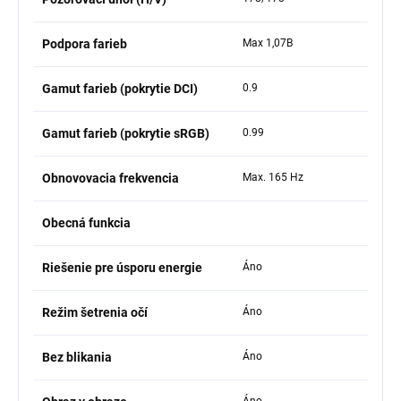
Podpora farieb
Max 1,07B
Gamut farieb (pokrytie DCI)
0.9
Gamut farieb (pokrytie sRGB)
0.99
Obnovovacia frekvencia
Max. 165 Hz
Obecná funkcia
Riešenie pre úsporu energie
Áno
Režim šetrenia očí
Áno
Bez blikania
Áno
Áno