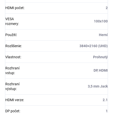
HDMI počet
:
2
VESA
100x100
rozmery
:
Použití
:
Herní
Rozlíšenie
:
3840×2160 (UHD)
Vlastnost
:
Prohnutý
Rozhraní
DP, HDMI
vstup
:
Rozhraní
3,5 mm Jack
výstup
:
HDMI verze
:
2.1
DP počet
:
1