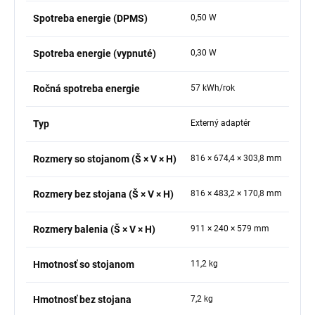
Spotreba energie (DPMS)
0,50 W
Spotreba energie (vypnuté)
0,30 W
Ročná spotreba energie
57 kWh/rok
Typ
Externý adaptér
Rozmery so stojanom (Š × V × H)
816 × 674,4 × 303,8 mm
Rozmery bez stojana (Š × V × H)
816 × 483,2 × 170,8 mm
Rozmery balenia (Š × V × H)
911 × 240 × 579 mm
Hmotnosť so stojanom
11,2 kg
Hmotnosť bez stojana
7,2 kg