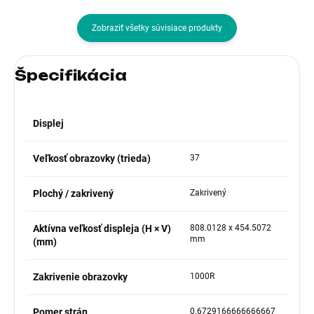
Zobraziť všetky súvisiace produkty
Špecifikácia
Displej
Veľkosť obrazovky (trieda)
37
Plochý / zakrivený
Zakrivený
Aktívna veľkosť displeja (H × V)
808.0128 x 454.5072
mm
(mm)
Zakrivenie obrazovky
1000R
Pomer strán
0.6729166666666667