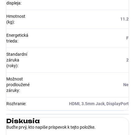
displeja
:
Hmotnost
11.2
(kg)
:
Energetická
F
trieda
:
Standardní
záruka
2
(roky)
:
Možnost
prodloužené
Ne
záruky
:
Rozhranie
:
HDMI, 3.5mm Jack, DisplayPort
Diskusia
Buďte prvý, kto napíše príspevok k tejto položke.