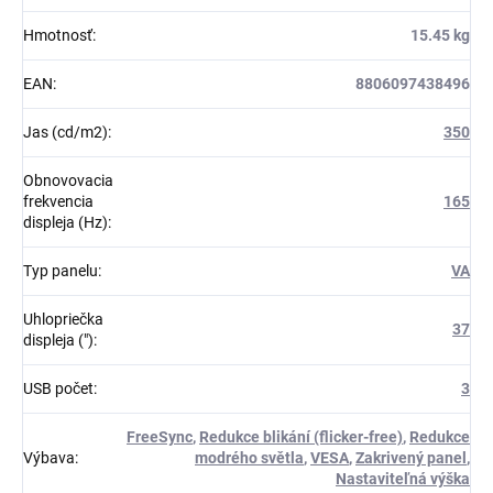
Hmotnosť
:
15.45 kg
EAN
:
8806097438496
Jas (cd/m2)
:
350
Obnovovacia
frekvencia
165
displeja (Hz)
:
Typ panelu
:
VA
Uhlopriečka
37
displeja (")
:
USB počet
:
3
FreeSync
,
Redukce blikání (flicker-free)
,
Redukce
Výbava
:
modrého světla
,
VESA
,
Zakrivený panel
,
Nastaviteľná výška