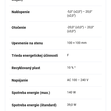
Naklopenie
-5,0° (±2,0°) – 20,0°
(±2,0°)
Otočenie
-20,0° (±3,0°) – 20,0°
(±3,0°)
Upevnenie na stenu
100 × 100 mm
Trieda energetickej účinnosti
F
Recyklovaný plast
10 % ^
Napájanie
AC 100 – 240 V
Spotreba energie (max.)
140 W
Spotreba energie (štandard)
39,0 W