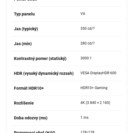
Typ panelu
VA
Jas (typický)
350 cd/?
Jas (min)
280 cd/?
Kontrastný pomer (statický)
3000:1
HDR (vysoký dynamický rozsah)
VESA DisplayHDR 600
Formát HDR10+
HDR10+ Gaming
Rozlíšenie
4K (3 840 × 2 160)
Doba odozvy (ms)
1 ms
Pozorovací uhol (H/V)
178/178