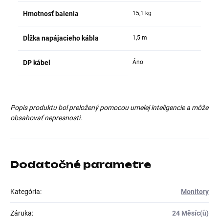
Hmotnosť balenia
15,1 kg
Dĺžka napájacieho kábla
1,5 m
DP kábel
Áno
Popis produktu bol preložený pomocou umelej inteligencie a môže
obsahovať nepresnosti.
Dodatočné parametre
Kategória
:
Monitory
Záruka
:
24 Měsíc(ů)