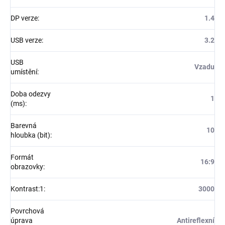
DP verze
:
1.4
USB verze
:
3.2
USB
Vzadu
umístění
:
Doba odezvy
1
(ms)
:
Barevná
10
hloubka (bit)
:
Formát
16:9
obrazovky
:
Kontrast:1
:
3000
Povrchová
úprava
Antireflexní