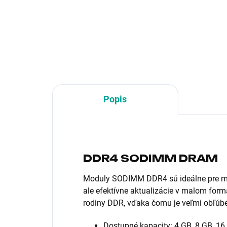
Typ pamäťového
Typ
modulu:SODIMM DDR5
mod
Popis
DDR4 SODIMM DRAM
Moduly SODIMM DDR4 sú ideálne pre mob
ale efektívne aktualizácie v malom form
rodiny DDR, vďaka čomu je veľmi obľúb
Dostupné kapacity: 4 GB, 8 GB, 16