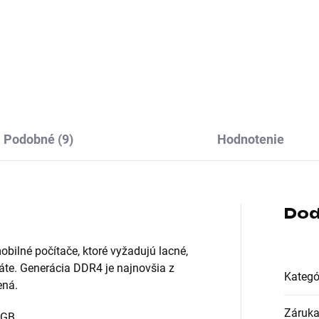
 pamäťového
Typ pamäťového modulu:D
ulu:SODIMM DDR5
Podobné (9)
Hodnotenie
Dod
ilné počítače, ktoré vyžadujú lacné,
áte. Generácia DDR4 je najnovšia z
Kategó
ená.
Záruk
 GB