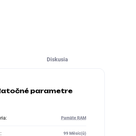
DR4
Typ pamäťového modulu:DDR5;
Vlastnosti RAM:Pasívny chladič
Diskusia
atočné parametre
ria
:
Pamäte RAM
a
:
99 Měsíc(ů)