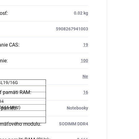
osť
:
0.02 kg
5908267941003
anie CAS
:
19
nie
:
100
Ne
4L19/16G
ť pamäti RAM
:
16
R4
2666 MHz)
í paměti
:
Notebooky
amäťového modulu
:
SODIMM DDR4