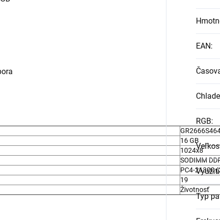
Hmotn
EAN
:
Časov
pora
Chlade
RGB
:
GR2666S46
16 GB
Veľkos
1024x8
SODIMM DD
PC4-21300 (
Využit
19
Životnosť
Typ p