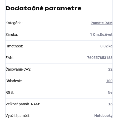
Dodatočné parametre
Kategória
:
Pamäte RAM
Záruka
:
1 Om.Doživot
Hmotnosť
:
0.02 kg
EAN
:
760557853183
Časovanie CAS
:
22
Chladenie
:
100
RGB
:
Ne
Veľkosť pamäti RAM
:
16
Využití paměti
:
Notebooky