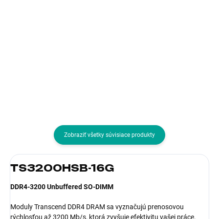
195,65 € bez DPH
Do košíka
Do košíka
Typ pamäťového modulu:DDR4
Typ pamäťového
modulu:SODIMM DDR4;
Vlastnosti RAM:Pasívny chladič
Zobraziť všetky súvisiace produkty
TS3200HSB-16G
DDR4-3200 Unbuffered SO-DIMM
Moduly Transcend DDR4 DRAM sa vyznačujú prenosovou
rýchlosťou až 3200 Mb/s, ktorá zvyšuje efektivitu vašej práce.