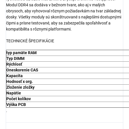
Modul DDR4 sa dodáva v bežnom tvare, ako aj v malých
obrysoch, aby vyhovoval rôznym požiadavkám na tvar základnej
dosky. Všetky moduly sú skonštruované s najlepšími dostupnými
čipmi a prísne testované, aby sa zabezpečila spoľahlivosť a
kompatibilita s rôznymi platformami.
TECHNICKÉ ŠPECIFIKÁCIE
typ pamäte RAM
Typ DIMM
Rýchlosť
Oneskorenie CAS
Kapacita
Hodnosť x org.
Zloženie zložky
Napätie
Počet kolíkov
Výška PCB
.