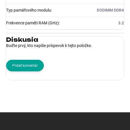
Typ pamäťového modulu
:
SODIMM DDR4
Frekvence paměti RAM (GHz)
:
3.2
Diskusia
Buďte prvý, kto napíše príspevok k tejto položke.
Pridať komentár
Z
á
p