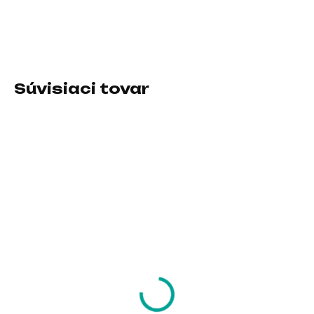
Typ pamäťového modulu:SODIMM DDR4
DETAILNÉ INFORMÁCIE
Súvisiaci tovar
SKLADOM U DODÁVATEĽA
SKLADOM U DODÁVATEĽA
HIKVISION DIMM DDR4
KINGSTON SODIMM
8GB 3200MHz
DDR4 16GB 3200MT/s
CL20 FURY Impact
54,53 €
240,65 €
44,33 € bez DPH