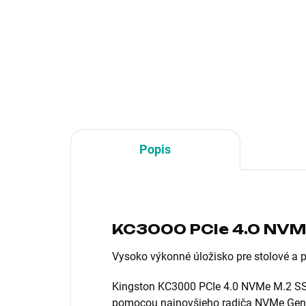
Formát:3.5"; Rozhranie:interní
Form
Serial ATA III; Typ disku:HDD;
Seri
Veľkosť buffra (v MB):256
Veľ
Popis
KC3000 PCIe 4.0 NVM
Vysoko výkonné úložisko pre stolové a 
Kingston KC3000 PCIe 4.0 NVMe M.2 SSD
pomocou najnovšieho radiča NVMe Gen 