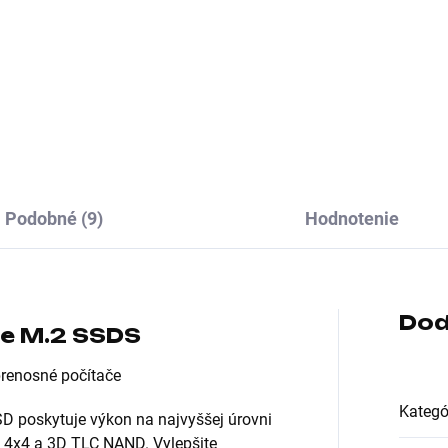
át:3.5"; Rozhranie:interní
Formát:3.5"; Rozhranie:inter
al ATA III; Typ disku:HDD;
Serial ATA III; Typ disku:HDD;
kosť buffra (v MB):128
Veľkosť buffra (v MB):256
Podobné (9)
Hodnotenie
Dod
e M.2 SSDS
prenosné počítače
Kategó
 poskytuje výkon na najvyššej úrovni
4x4 a 3D TLC NAND. Vylepšite