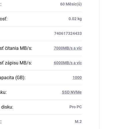
a
:
60 Měsíc(ů)
osť
:
0.02 kg
740617324433
sť čítania MB/s
:
7000MB/s a víc
sť zápisu MB/s
:
6000MB/s a víc
pacita (GB)
:
1000
sku
:
SSD NVMe
 disku
:
Pro PC
t
:
M.2