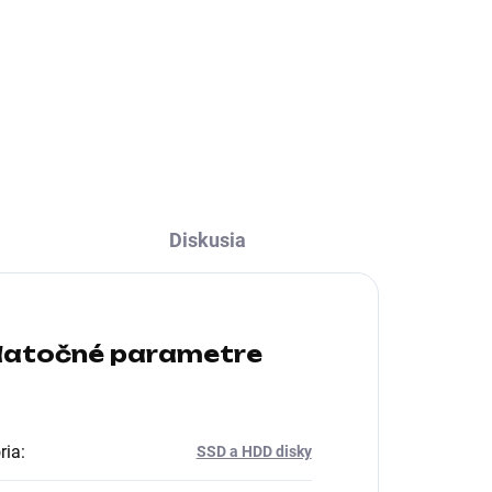
ní
Formát:M.2; Rozhranie:interní
Serial ATA III, M.2 (SATA); Typ
disku:SSD
Diskusia
atočné parametre
ria
:
SSD a HDD disky