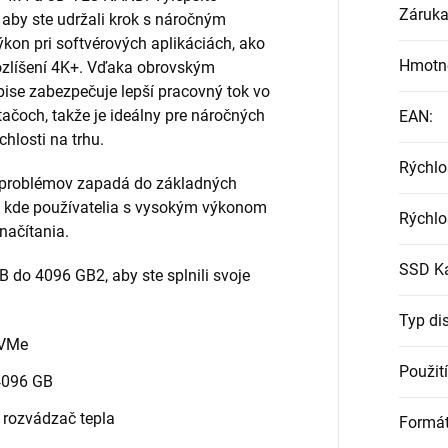
Záruk
 aby ste udržali krok s náročným
kon pri softvérových aplikáciách, ako
Hmotn
rozlíšení 4K+. Vďaka obrovským
pise zabezpečuje lepší pracovný tok vo
ačoch, takže je ideálny pre náročných
EAN
:
chlosti na trhu.
Rýchlo
 problémov zapadá do základných
am, kde používatelia s vysokým výkonom
Rýchlo
načítania.
SSD Ka
B do 4096 GB2, aby ste splnili svoje
Typ di
NVMe
Použití
4096 GB
ý rozvádzač tepla
Formá