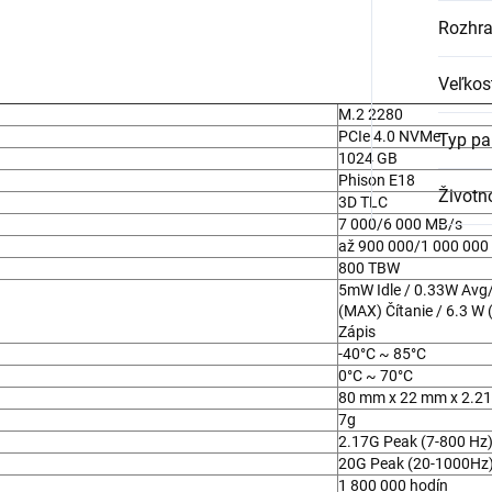
Rozhra
Veľkos
M.2 2280
PCIe 4.0 NVMe
Typ pa
1024 GB
Phison E18
Životn
3D TLC
7 000/6 000 MB/s
až 900 000/1 000 000
800 TBW
5mW Idle / 0.33W Avg
(MAX) Čítanie / 6.3 W
Zápis
-40°C ~ 85°C
0°C ~ 70°C
80 mm x 22 mm x 2.2
7g
2.17G Peak (7-800 Hz
20G Peak (20-1000Hz
1 800 000 hodín