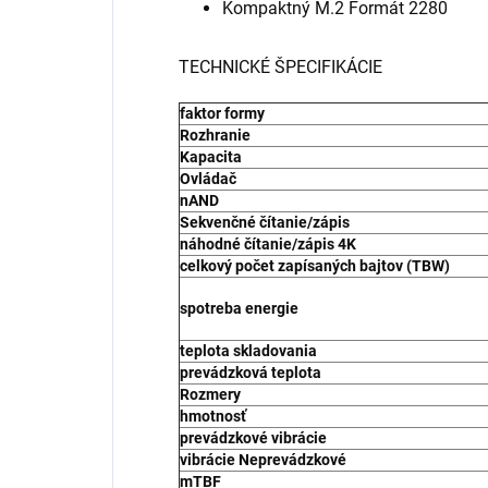
Kompaktný M.2 Formát 2280
TECHNICKÉ ŠPECIFIKÁCIE
faktor formy
Rozhranie
Kapacita
Ovládač
nAND
Sekvenčné čítanie/zápis
náhodné čítanie/zápis 4K
celkový počet zapísaných bajtov (TBW)
spotreba energie
teplota skladovania
prevádzková teplota
Rozmery
hmotnosť
prevádzkové vibrácie
vibrácie Neprevádzkové
mTBF