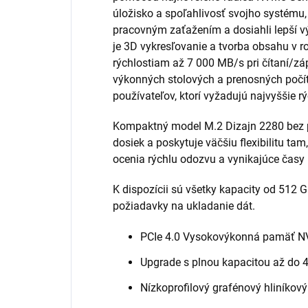
úložisko a spoľahlivosť svojho systému,
pracovným zaťažením a dosiahli lepší vý
je 3D vykresľovanie a tvorba obsahu v 
rýchlostiam až 7 000 MB/s pri čítaní/zá
výkonných stolových a prenosných počít
používateľov, ktorí vyžadujú najvyššie rý
Kompaktný model M.2 Dizajn 2280 bez
dosiek a poskytuje väčšiu flexibilitu t
ocenia rýchlu odozvu a vynikajúce časy 
K dispozícii sú všetky kapacity od 512 G
požiadavky na ukladanie dát.
PCIe 4.0 Vysokovýkonná pamäť 
Upgrade s plnou kapacitou až do 
Nízkoprofilový grafénový hliníkov