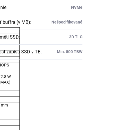
nie
:
NVMe
ť buffra (v MB)
:
Nešpecifikované
měti SSD
:
3D TLC
ost zápisu SSD v TB
:
Min. 800 TBW
 IOPS
/2.8 W
 (MAX)
1 mm
)
)