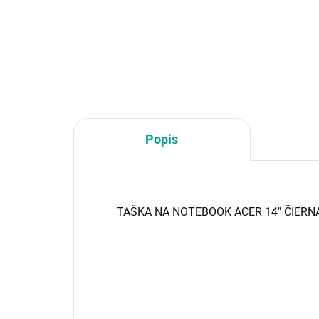
Farba:Modrá; Typ:Taška;
Uhlopriečka displeja:15,6"
Popis
TAŠKA NA NOTEBOOK ACER 14" ČIERN