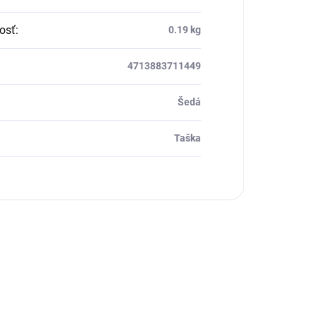
osť
:
0.19 kg
4713883711449
Šedá
Taška