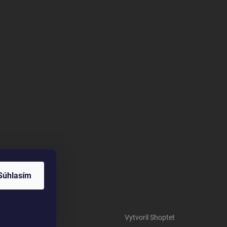
Súhlasím
Vytvoril Shoptet