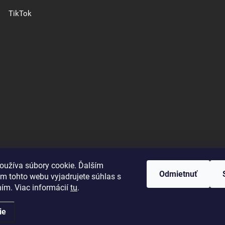
TikTok
oužíva súbory cookie. Ďalším
Odmietnuť
m tohto webu vyjadrujete súhlas s
Good E-shops have logic. SALELOGICS
ním. Viac informácií
tu
.
ie
ené.