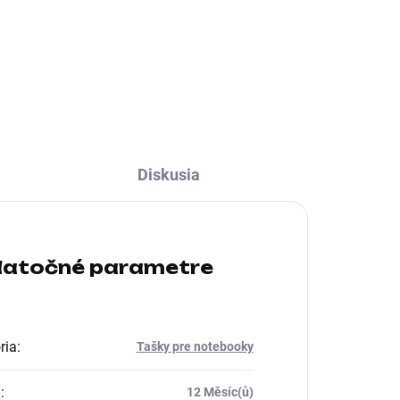
Farba:Čierna; Typ:Batoh
Diskusia
atočné parametre
ria
:
Tašky pre notebooky
a
:
12 Měsíc(ů)