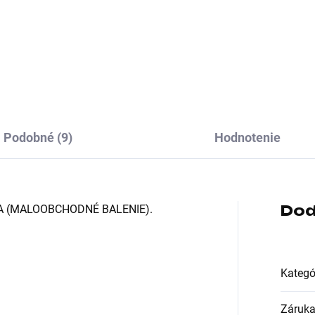
Podobné (9)
Hodnotenie
Dod
A (MALOOBCHODNÉ BALENIE).
Kategó
Záruk