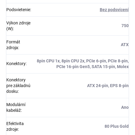
Podsvietenie
:
Bez podsvícení
Výkon zdroje
750
(W)
:
Formát
ATX
zdroja
:
8pin CPU 1x, 8pin CPU 2x, PCIe 6-pin, PCIe 8-pin,
Konektory
:
PCIe 16-pin Gen5, SATA 15-pin, Molex
Konektory
pre základnú
ATX 24-pin, EPS 8-pin
dosku
:
Modulární
Ano
kabeláž
:
Efektivita
80 Plus Gold
zdroje
: