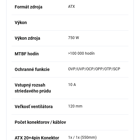
Formát zdroja
ATX
Výkon
Výkon zdroja
750 W
MTBF hodín
>100 000 hodín
Ochranné funkcie
OVP/UVP/OCP/OPP/OTP/SCP
Vstupný rozsah
10 A
striedavého prúdu
Veľkosť ventilátora
120 mm
Počet konektorov / káblov
ATX 20+4pin Konektor
1x / 1x (550mm)