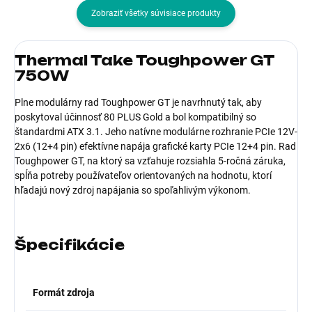
Zobraziť všetky súvisiace produkty
Thermal Take Toughpower GT
750W
Plne modulárny rad Toughpower GT je navrhnutý tak, aby
poskytoval účinnosť 80 PLUS Gold a bol kompatibilný so
štandardmi ATX 3.1. Jeho natívne modulárne rozhranie PCIe 12V-
2x6 (12+4 pin) efektívne napája grafické karty PCIe 12+4 pin. Rad
Toughpower GT, na ktorý sa vzťahuje rozsiahla 5-ročná záruka,
spĺňa potreby používateľov orientovaných na hodnotu, ktorí
hľadajú nový zdroj napájania so spoľahlivým výkonom.
Špecifikácie
Formát zdroja