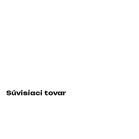
11.8.2026
−
+
Pridať do košíka
Formát zdroja:ATX; Konektory:8pin CPU 1x, 8pin CPU 2x, PCIe
6-pin, PCIe 8-pin, PCIe 16-pin Gen5, SATA 15-pin, Molex;
Konektory pre základnú dosku:ATX 24-pin, EPS 8-pin;
Vlastnosti zdroja:Modulárna kabeláž
DETAILNÉ INFORMÁCIE
Súvisiaci tovar