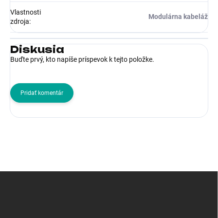
Vlastnosti
Modulárna kabeláž
zdroja
:
Diskusia
Buďte prvý, kto napíše príspevok k tejto položke.
Pridať komentár
Z
á
p
ä