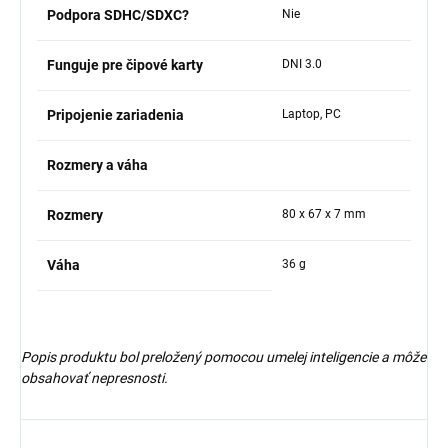
Podpora SDHC/SDXC?
Nie
Funguje pre čipové karty
DNI 3.0
Pripojenie zariadenia
Laptop, PC
Rozmery a váha
Rozmery
80 x 67 x 7 mm
Váha
36 g
Popis produktu bol preložený pomocou umelej inteligencie a môže
obsahovať nepresnosti.