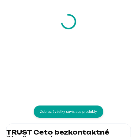
Kingston 128GB
SanDisk Flash Disk
DataTraveler DTSE9,
512GB Extreme Fit,
3. Generace, USB 3.2,
USB-C, Černá
zlatá
24,06 €
133,04 €
19,56 € bez DPH
108,16 € bez DPH
Do košíka
Do košíka
Kapacita (v GB):128; Verzia
Kapacita (v GB):512; Verzia
USB:3.2
USB:USB Type-C
Zobraziť všetky súvisiace produkty
TRUST Ceto bezkontaktné