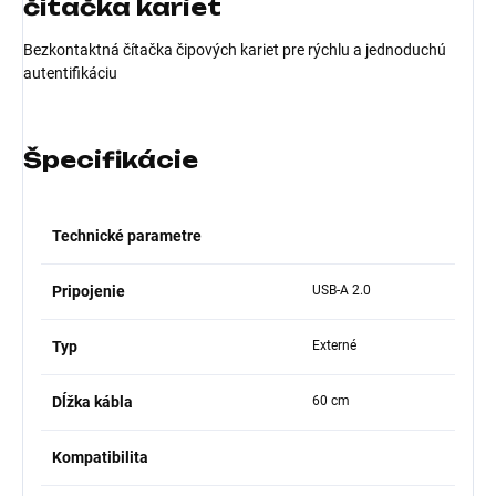
čítačka kariet
Bezkontaktná čítačka čipových kariet pre rýchlu a jednoduchú
autentifikáciu
Špecifikácie
Technické parametre
Pripojenie
USB-A 2.0
Typ
Externé
Dĺžka kábla
60 cm
Kompatibilita