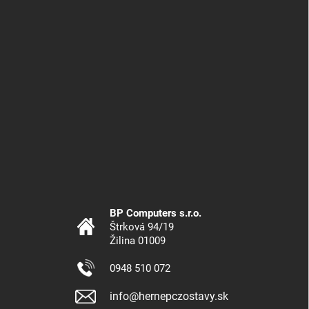
BP Computers s.r.o.
Štrková 94/19
Žilina 01009
0948 510 072
info@hernepczostavy.sk