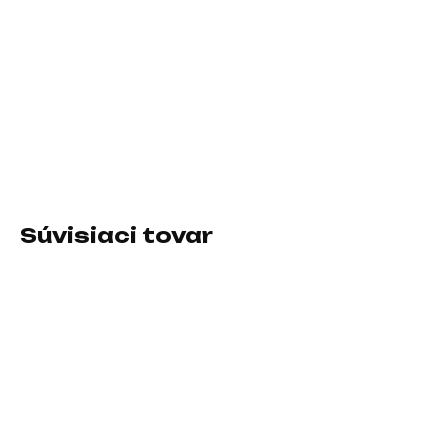
−
+
Pridať do košíka
Druh IO zariadenia:Čítačka pamäťových kariet - externý;
Prevedenie:Externé
DETAILNÉ INFORMÁCIE
Súvisiaci tovar
SKLADOM U DODÁVATEĽA
SKLADOM U DODÁVATEĽA