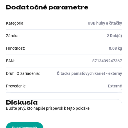
Dodatočné parametre
Kategória
:
USB huby a čítačky
Záruka
:
2 Rok(ů)
Hmotnosť
:
0.08 kg
EAN
:
8713439247367
Druh IO zariadenia
:
Čítačka pamäťových kariet - externý
Prevedenie
:
Externé
Diskusia
Buďte prvý, kto napíše príspevok k tejto položke.
Pridať komentár