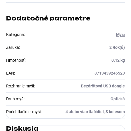
Dodatočné parametre
Kategória
:
Myši
Záruka
:
2 Rok(ů)
Hmotnosť
:
0.12 kg
EAN
:
8713439245523
Rozhranie myši
:
Bezdrôtová USB dongle
Druh myši
:
Optická
Počet tlačidiel myši
:
4 alebo viac tlačidiel, S kolesom
Diskusia