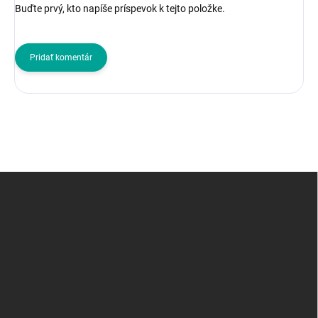
Buďte prvý, kto napíše príspevok k tejto položke.
Pridať komentár
Z
á
p
ä
t
i
e