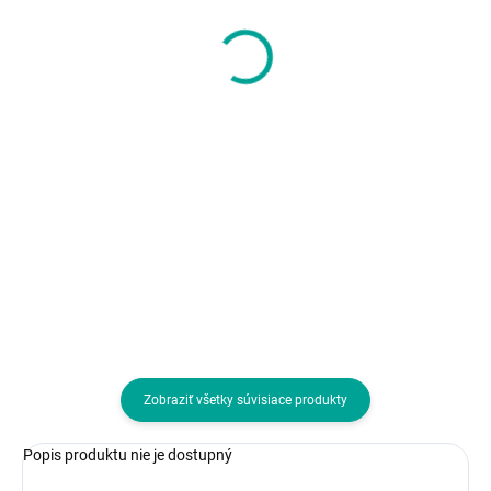
W70 Max Activated,
EVOLVEO WML-306B
podsvícená herní myš,
7,74 €
12000 DPI, USB, Černá
37,20 €
6,29 € bez DPH
30,24 € bez DPH
Do košíka
Do košíka
Rozhranie myši:Bezdrôtová USB
Rozhranie myši:Drôtová USB;
dongle; Druh myši:Laserová;
Druh myši:Optická; Počet
Počet tlačidiel myši:3 tlačidlová, 
tlačidiel myši:4 alebo viac
kolesom
tlačidiel
Zobraziť všetky súvisiace produkty
Popis produktu nie je dostupný