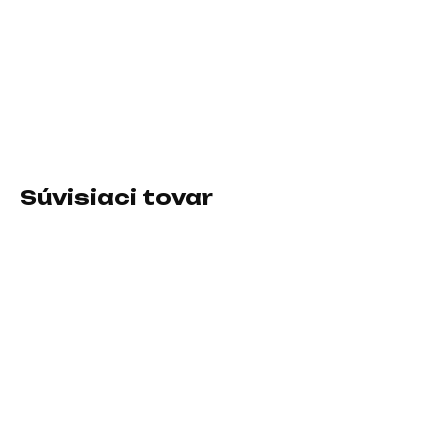
−
+
Pridať do košíka
Rozhranie myši:Bezdrôtová USB dongle; Druh myši:Optická;
Počet tlačidiel myši:4 alebo viac tlačidiel, S kolesom
Súvisiaci tovar
SKLADOM U DODÁVATEĽA
SKLADOM U DODÁVATEĽA
A4tech Bloody Myš
Bezdrôtová myš