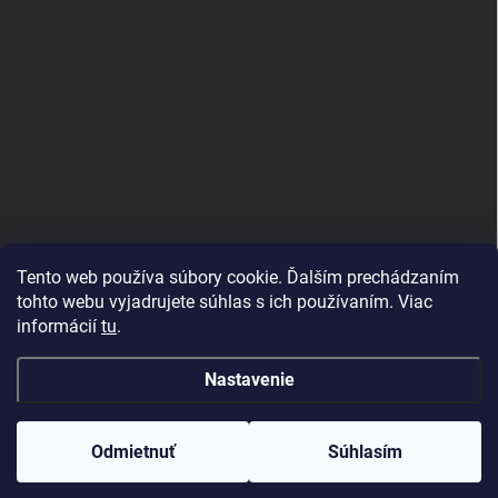
Tento web používa súbory cookie. Ďalším prechádzaním
tohto webu vyjadrujete súhlas s ich používaním. Viac
informácií
tu
.
Good E-shops have logic. SALELOGICS
Nastavenie
Copyright 2026
Herné PC Zostavy
. Všetky práva vyhradené.
Odmietnuť
Súhlasím
Vytvoril Shoptet