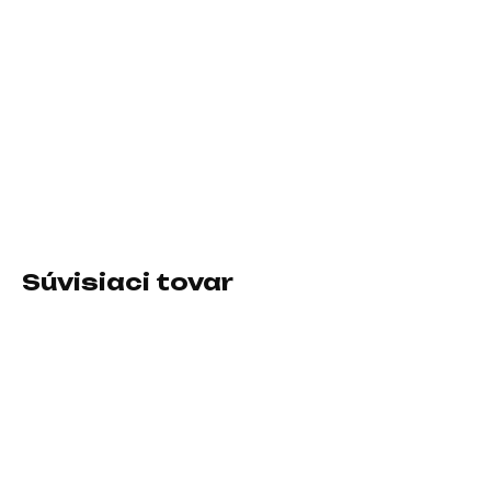
11.8.2026
−
+
Pridať do košíka
Pre zariadenia:Nintendo Switch, Nintendo Switch Lite; Typ
príslušenstva:Ostatné
DETAILNÉ INFORMÁCIE
Súvisiaci tovar