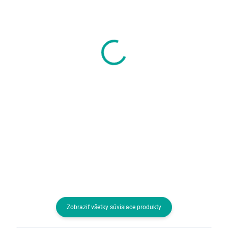
SKLADOM U DODÁVATEĽA
SKLADOM U DODÁVATEĽA
BAZAR - SONY PS5
Nacon Silikonové pou
Pulse EXPLORE
pro NS2
Wireless Earbuds
SWITCHNEWGLOVEB
Black - Rozbaleno
112,91 €
8,34 €
(Komplet)
91,80 € bez DPH
6,78 € bez DPH
Do košíka
Do košíka
Pre zariadenia:Playstation 5; Typ
Pre zariadenia:Nintendo Switch;
príslušenstva:Headsety
Typ príslušenstva:Ostatné
Zobraziť všetky súvisiace produkty