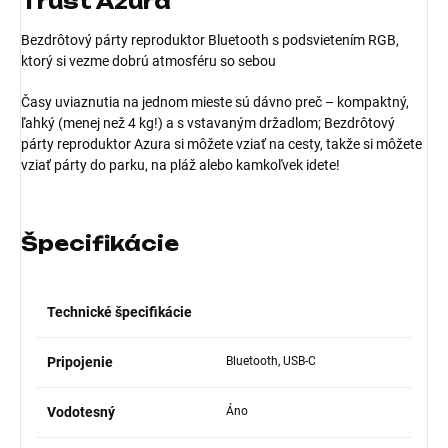
Trust Azura
Bezdrôtový párty reproduktor Bluetooth s podsvietením RGB,
ktorý si vezme dobrú atmosféru so sebou
Časy uviaznutia na jednom mieste sú dávno preč – kompaktný,
ľahký (menej než 4 kg!) a s vstavaným držadlom; Bezdrôtový
párty reproduktor Azura si môžete vziať na cesty, takže si môžete
vziať párty do parku, na pláž alebo kamkoľvek idete!
Špecifikácie
Technické špecifikácie
Pripojenie
Bluetooth, USB-C
Vodotesný
Áno