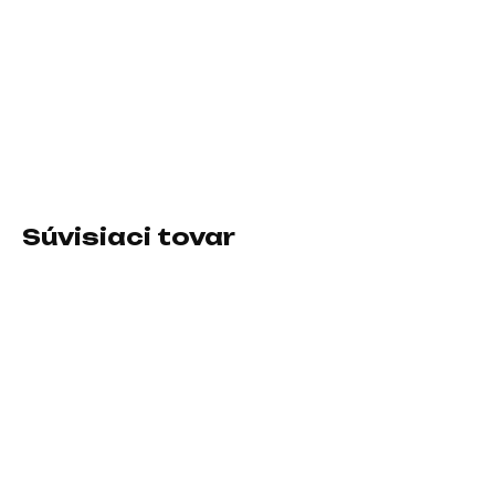
−
+
Pridať do košíka
Špecifikácia zostavy:1
DETAILNÉ INFORMÁCIE
Súvisiaci tovar
SKLADOM U DODÁVATEĽA
SKLADOM U DODÁVATEĽA