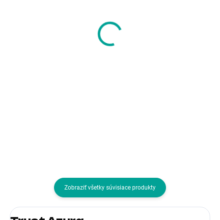
CONNECT IT
Multimediálne
Reproduktory Rumble
reproduktory
PRO PC, 2.1, USB,
Logitech 2.0 Z150
3,5mm, černá
Midnight Black
15,84 €
24,97 €
12,88 € bez DPH
20,30 € bez DPH
Do košíka
Do košíka
Špecifikácia zostavy:2+1;
Špecifikácia zostavy:2+0; Výkon
Rozhranie:USB, 3.5mm jack
zostavy RMS (vo W):5; Vybaveni
reproduktorov:Integrovaný
zosilňovač; Rozhranie:3.5mm jac
Zobraziť všetky súvisiace produkty