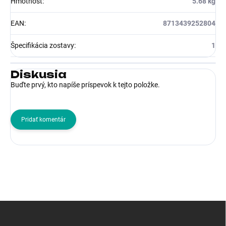
Hmotnosť
:
5.68 kg
EAN
:
8713439252804
Špecifikácia zostavy
:
1
Diskusia
Buďte prvý, kto napíše príspevok k tejto položke.
Pridať komentár
Z
á