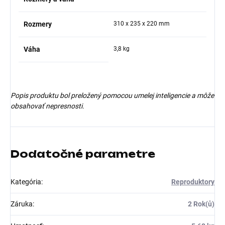
Rozmery
310 x 235 x 220 mm
Váha
3,8 kg
Popis produktu bol preložený pomocou umelej inteligencie a môže
obsahovať nepresnosti.
Dodatočné parametre
Kategória
:
Reproduktory
Záruka
:
2 Rok(ů)