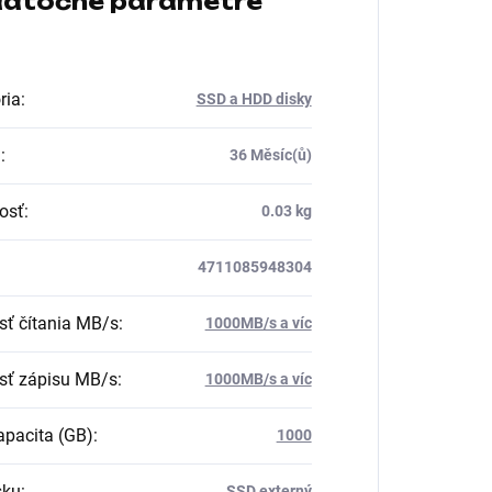
atočné parametre
ria
:
SSD a HDD disky
a
:
36 Měsíc(ů)
osť
:
0.03 kg
4711085948304
sť čítania MB/s
:
1000MB/s a víc
sť zápisu MB/s
:
1000MB/s a víc
pacita (GB)
:
1000
sku
:
SSD externý