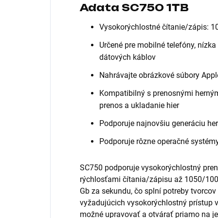
Adata SC750 1TB
Vysokorýchlostné čítanie/zápis:
Určené pre mobilné telefóny, nízk
dátových káblov
Nahrávajte obrázkové súbory App
Kompatibilný s prenosnými hernými
prenos a ukladanie hier
Podporuje najnovšiu generáciu he
Podporuje rôzne operačné systém
SC750 podporuje vysokorýchlostný pren
rýchlosťami čítania/zápisu až 1050/10
Gb za sekundu, čo splní potreby tvorcov
vyžadujúcich vysokorýchlostný prístup 
možné upravovať a otvárať priamo na je