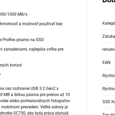
Dod
 1050/1000 MB/s
Kategó
a hmotnosť a možnosť používať bez
Záruk
le ProRes priamo na SSD
 zariadeniami, najlepšia voľba pre
Hmotn
EAN
:
rných konzol
y
Rýchlo
os cez rozhranie USB 3.2 Gen2 s
Rýchlo
00 MB a šírkou pásma pre prenos až 10
 videí alebo profesionálnych fotografov
SSD Ka
v mobilnom prevedení. Veľké súbory je
dnotke SC750, aby bola práca plynulá
Typ di