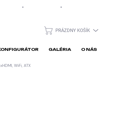
EUR
Moja objednávka
PRÁZDNY KOŠÍK
NÁKUPNÝ
KOŠÍK
KONFIGURÁTOR
GALÉRIA
O NÁS
REKLA
HDMI, WiFi, ATX
026