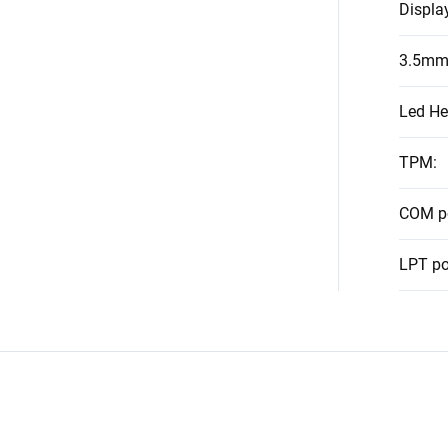
Displa
3.5mm
Led He
TPM
:
COM p
LPT po