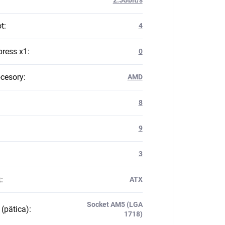
ot
:
4
press x1
:
0
ocesory
:
AMD
8
9
3
t
:
ATX
Socket AM5 (LGA
 (pätica)
:
1718)