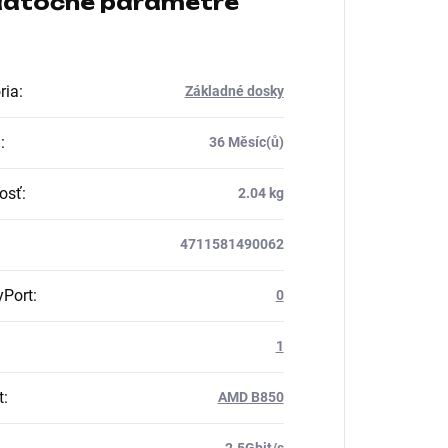
atočné parametre
ria
:
Základné dosky
a
:
36 Měsíc(ů)
osť
:
2.04 kg
4711581490062
yPort
:
0
1
t
:
AMD B850
2.5Gbit/s