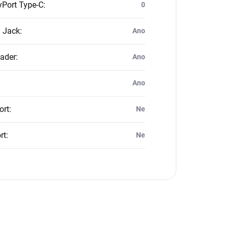
yPort Type-C
:
0
 Jack
:
Ano
ader
:
Ano
Ano
ort
:
Ne
rt
:
Ne