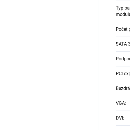
Typ p
modul
Počet 
SATA 
Podpo
PCI ex
Bezdrá
VGA
:
DVI
: