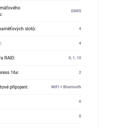
amäťového
DDR5
u
:
paměťových slotů
:
4
3
:
4
ra RAID
:
0, 1, 10
press 16x
:
2
tové připojení
:
WiFi + Bluetooth
0
0