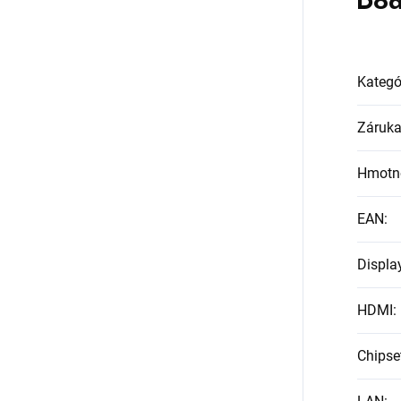
Dod
Kategó
Záruk
Hmotn
EAN
:
Displa
HDMI
:
Chipse