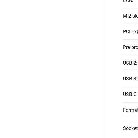
LAN
:
M.2 sl
PCI Ex
Pre pr
USB 2
:
USB 3
:
USB-C
:
Formá
Socket