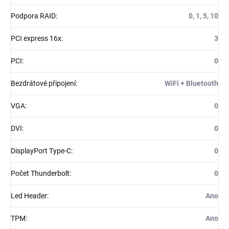
Podpora RAID
:
0, 1, 5, 10
PCI express 16x
:
3
PCI
:
0
Bezdrátové připojení
:
WiFi + Bluetooth
VGA
:
0
DVI
:
0
DisplayPort Type-C
:
0
Počet Thunderbolt
:
0
Led Header
:
Ano
TPM
:
Ano