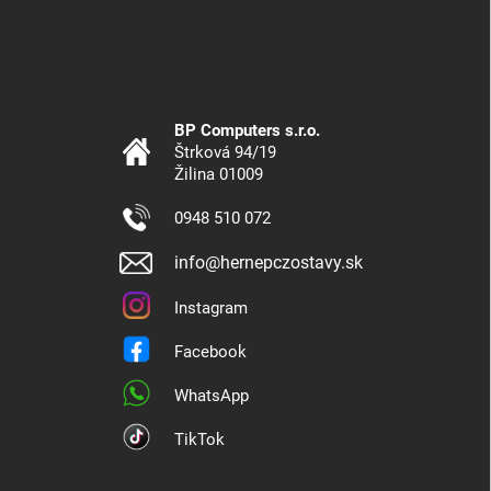
BP Computers s.r.o.
Štrková 94/19
Žilina 01009
0948 510 072
info@hernepczostavy.sk
Instagram
Facebook
WhatsApp
TikTok