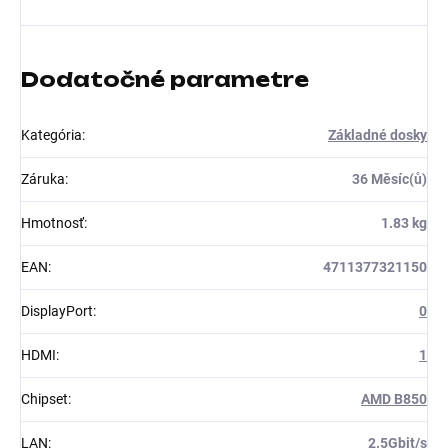
Dodatočné parametre
Kategória
:
Základné dosky
Záruka
:
36 Měsíc(ů)
Hmotnosť
:
1.83 kg
EAN
:
4711377321150
DisplayPort
:
0
HDMI
:
1
Chipset
:
AMD B850
LAN
:
2.5Gbit/s