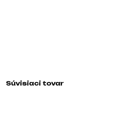
11.8.2026
−
+
Pridať do košíka
Formát:micro ATX; Chipset:AMD B850; Socket (pätica):Socket
AM5 (LGA 1718); Typ pamäťového modulu:DDR5; Podpora
RAID:0, 1, 5, 10; PCI express 16x:3
DETAILNÉ INFORMÁCIE
Súvisiaci tovar