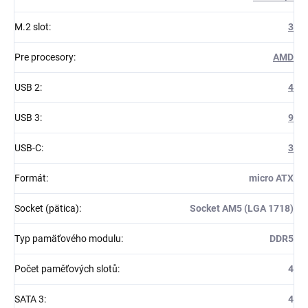
M.2 slot
:
3
Pre procesory
:
AMD
USB 2
:
4
USB 3
:
9
USB-C
:
3
Formát
:
micro ATX
Socket (pätica)
:
Socket AM5 (LGA 1718)
Typ pamäťového modulu
:
DDR5
Počet paměťových slotů
:
4
SATA 3
:
4