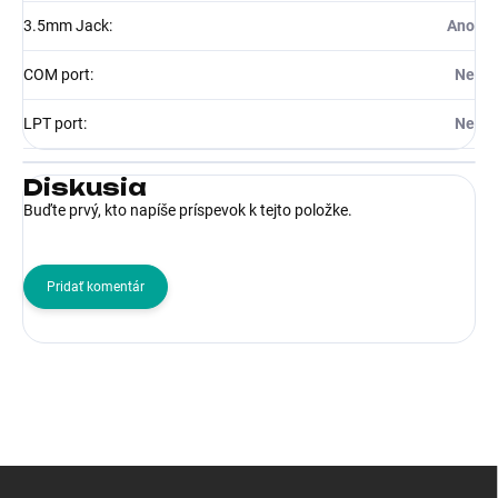
3.5mm Jack
:
Ano
COM port
:
Ne
LPT port
:
Ne
Diskusia
Buďte prvý, kto napíše príspevok k tejto položke.
Pridať komentár
Z