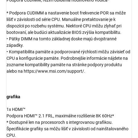
* Podpora CUDIMM a nastavenie boot frekvencie POR sa môže
líšiť v závislosti od série CPU. Manuálne pretaktovanie je k
dispozícii po rozbehu systému. Niektoré CPU môžu zlyhať pri
bootovaní, ale budúci aktualizácie BIOS zvýšia kompatibilitu.
• Pätky DIMM na tomto základnej doske majú dvojstranné
západky.
• Kompatibilita pamäte a podporované rýchlosti môžu závisieť od
CPU a konfigurácie pamäte. Podrobnejšie informácie nájdete na
zozname kompatibility pamäte na stránke podpory produktu
alebo na https://www.msi.com/support/.
grafika
1x HDMI™
Podpora HDMI™ 2.1 FRL, maximálne rozlíšenie 8K 60Hz*
* Dostupné len na procesoroch s integrovanou grafikou.
Špecifikácie grafiky sa môžu líšiť v závislosti od nainštalovaného
CPU.