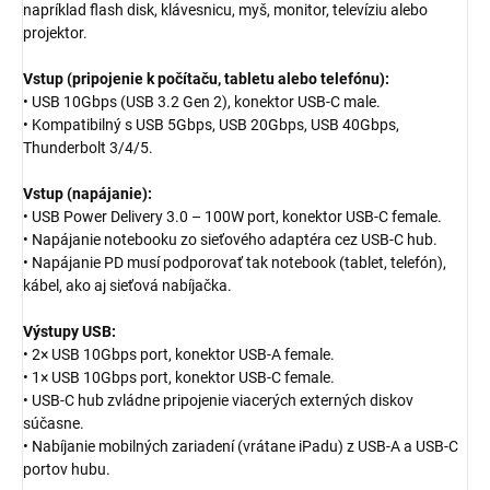
napríklad flash disk, klávesnicu, myš, monitor, televíziu alebo
projektor.
Vstup (pripojenie k počítaču, tabletu alebo telefónu):
• USB 10Gbps (USB 3.2 Gen 2), konektor USB-C male.
• Kompatibilný s USB 5Gbps, USB 20Gbps, USB 40Gbps,
Thunderbolt 3/4/5.
Vstup (napájanie):
• USB Power Delivery 3.0 – 100W port, konektor USB-C female.
• Napájanie notebooku zo sieťového adaptéra cez USB-C hub.
• Napájanie PD musí podporovať tak notebook (tablet, telefón),
kábel, ako aj sieťová nabíjačka.
Výstupy USB:
• 2× USB 10Gbps port, konektor USB-A female.
• 1× USB 10Gbps port, konektor USB-C female.
• USB-C hub zvládne pripojenie viacerých externých diskov
súčasne.
• Nabíjanie mobilných zariadení (vrátane iPadu) z USB-A a USB-C
portov hubu.