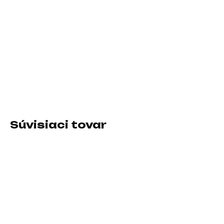
cena:
MÔŽEME
DORUČIŤ DO:
12.8.2026
−
+
Pridať do košíka
DETAILNÉ INFORMÁCIE
Súvisiaci tovar