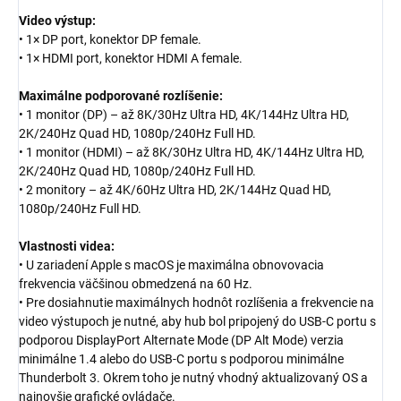
Video výstup:
• 1× DP port, konektor DP female.
• 1× HDMI port, konektor HDMI A female.
Maximálne podporované rozlíšenie:
• 1 monitor (DP) – až 8K/30Hz Ultra HD, 4K/144Hz Ultra HD,
2K/240Hz Quad HD, 1080p/240Hz Full HD.
• 1 monitor (HDMI) – až 8K/30Hz Ultra HD, 4K/144Hz Ultra HD,
2K/240Hz Quad HD, 1080p/240Hz Full HD.
• 2 monitory – až 4K/60Hz Ultra HD, 2K/144Hz Quad HD,
1080p/240Hz Full HD.
Vlastnosti videa:
• U zariadení Apple s macOS je maximálna obnovovacia
frekvencia väčšinou obmedzená na 60 Hz.
• Pre dosiahnutie maximálnych hodnôt rozlíšenia a frekvencie na
video výstupoch je nutné, aby hub bol pripojený do USB-C portu s
podporou DisplayPort Alternate Mode (DP Alt Mode) verzia
minimálne 1.4 alebo do USB-C portu s podporou minimálne
Thunderbolt 3. Okrem toho je nutný vhodný aktualizovaný OS a
najnovšie grafické ovládače.