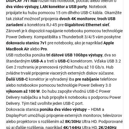
DISPLAY 7v1 hub
rozšíri váš notebook, počítač alebo telefón o
dva video výstupy, LAN konektor a USB porty
. Notebook
pripájate ku hubu pomocou 15 cm dlhého USB-C kábla. Okamžite
tak získať možnosť pripojenia
dvoch 4K monitorov
,
troch USB
zariadení
a konektora RJ-45 pre
Gigabitovú Ethernet sieť
.
Zároveň je k dispozícii napájanie notebooku pomocou technológie
Power Delivery. Kompatibilita s Thunderbolt 3/4/5 vám poskytne
dokovaciu stanicu 7v1
pre notebooky, ako je napríklad
Apple
MacBook Air
alebo
Pro
.
USB rozbočka ponúka
tri dátové USB 10Gbps výstupy
, dva so
štandardným
USB-A
a tretí s
USB-C
konektorom. Vďaka USB 3.2
Gen 2 rozhraniu je prenosová rýchlosť hubu až 10 Gb/s. Hub
zvládne trvalé pripojenie viacerých externých diskov súčasne.
Ďalší USB-C
konektor je vyhradený iba
pre nabíjanie
telefónov
alebo notebookov pomocou technológie Power Delivery 3.0
výkonom až 100 W
. Do hubu zapojíte vhodnú USB-C Power
Delivery nabíjačku a hub pripojíte k notebooku s podporou Power
Delivery. Tým tiež uvoľníte jeden USB-C port.
Dokovacia stanica
ponúka dva video výstupy
– HDMI a
DisplayPort umožňujú pripojenie externých monitorov, televízorov
alebo projektorov s rozlíšením až
8K/30Hz
Ultra HD. Podporované
sú aj ďalšie rozlíšenia, napríklad
4K/144Hz
Ultra HD,
2K/240Hz