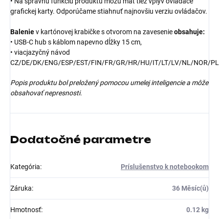
• Na správnu funkciu produktu môžu mať tiež vplyv ovládače
grafickej karty. Odporúčame stiahnuť najnovšiu verziu ovládačov.
Balenie
v kartónovej krabičke s otvorom na zavesenie
obsahuje:
• USB-C hub s káblom napevno dĺžky 15 cm,
• viacjazyčný návod
CZ/DE/DK/ENG/ESP/EST/FIN/FR/GR/HR/HU/IT/LT/LV/NL/NOR/P
Popis produktu bol preložený pomocou umelej inteligencie a môže
obsahovať nepresnosti.
Dodatočné parametre
Kategória
:
Príslušenstvo k notebookom
Záruka
:
36 Měsíc(ů)
Hmotnosť
:
0.12 kg