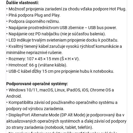
Ďalšie vlastnosti:
• Možnosť pripojenia zariadení za chodu vďaka podpore Hot Plug.
• Plná podpora Plug and Play.
• Podpora úsporného režimu.
• Napájanie prostredníctvom USB zbernice – USB bus power.
• Napájanie cez PD nabíjačku (nie je súčasťou balenia).
• LED indikuje trvalým svieteniam pripojenie docku k počítaču.
• Kvalitný tienený kábel zaručuje vysokú rýchlosť komunikácie a
minimálne nepriaznivé rušenie.
• Rozmery: 107 × 45 × 15 mm (Š × H × V).
• Hmotnosť: 66 g (vrátane kábla).
• USB-C kábel dĺžky 15 cm pre pripojenie hubu k notebooku.
Podporované operačné systémy:
• Windows 10/11, macOS, Linux, iPadOS, iOS, Chrome OS a
Android.
• Kompatibilita závisí od používaného operačného systému a
podpory od výrobcu zariadenia.
• DisplayPort Alternate Mode (DP Alt Mode) je podporovaný iba v
aktualizovaných operačných systémoch a ďalej závisí od podpory
zo strany zariadenia (notebook, tablet, telefón).