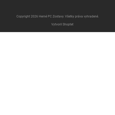
Copyright 2026
Herné PC Zostavy
. Všetky práva vyhradené.
Vytvoril Shoptet