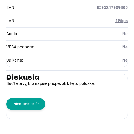
EAN
:
8595247909305
LAN
:
1Gbps
Audio
:
Ne
VESA podpora
:
Ne
SD karta
:
Ne
Diskusia
Buďte prvý, kto napíše príspevok k tejto položke.
Pridať komentár