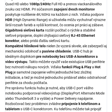
Quad HD alebo
1080p/240Hz
Full HD a prenos viackanálového
zvuku cez HDMI. Pri súčasnom
zapojení dvoch monitorov
poskytuje rozlíšenie 4K/60Hz na každom z nich. Vďaka podpore
HDR
(High Dynamic Range) si užívatelia môžu vychutnať výrazne
širší rozsah farieb a vyšší kontrast, čo ocenia pri práci aj zábave.
Gigabitová sieťová karta
rozšíri počítač o rýchle a stabilné
sieťové pripojenie, doplní chýbajúci sieťový
RJ-45 Ethernet
konektor
, alebo pridá ďalšiu sieťovú kartu.
Kompaktné hliníkové telo
nielen že vyzerá skvele, ale zabezpečí aj
mechanickú odolnosť a
pasívne chladenie
. USB-C hub je
ideálnym doplnkom
pre notebooky bez USB-A konektorov a
video výstupu
. Takto môžete využiť vaše existujúce USB periférie
bez nutnosti nákupu nových. Vďaka
funkcii Plug & Play
a
Hot
Plug
je samotné zapojenie veľmi jednoduché bez zložitej
inštalácie, a tiež je možné jednoducho pridávať alebo odstraňovať
periférie za chodu počítača.
Pre správnu funkciu hubu je nutné, aby USB-C port vášho
notebooku podporoval videovýstup (DisplayPort Alternate Mode
alebo Thunderbolt 3 a vyššie) a Power Delivery napájanie.
Rozbočovač bez problémov zvládne
pripojenie k telefónom a
tabletom
s USB-C konektorom. Ku telefónu môžete tak pripojiť