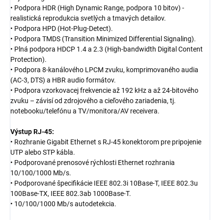
• Podpora HDR (High Dynamic Range, podpora 10 bitov) -
realistická reprodukcia svetlých a tmavých detailov.
• Podpora HPD (Hot-Plug-Detect).
• Podpora TMDS (Transition Minimized Differential Signaling).
• Plná podpora HDCP 1.4 a 2.3 (High-bandwidth Digital Content
Protection).
• Podpora 8-kanálového LPCM zvuku, komprimovaného audia
(AC-3, DTS) a HBR audio formátov.
• Podpora vzorkovacej frekvencie až 192 kHz a až 24-bitového
zvuku – závisí od zdrojového a cieľového zariadenia, tj.
notebooku/telefónu a TV/monitora/AV receivera.
Výstup RJ-45:
• Rozhranie Gigabit Ethernet s RJ-45 konektorom pre pripojenie
UTP alebo STP kábla.
• Podporované prenosové rýchlosti Ethernet rozhrania
10/100/1000 Mb/s.
• Podporované špecifikácie IEEE 802.3i 10Base-T, IEEE 802.3u
100Base-TX, IEEE 802.3ab 1000Base-T.
• 10/100/1000 Mb/s autodetekcia.