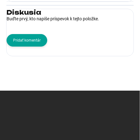
Diskusia
Buďte prvý, kto napíše príspevok k tejto položke.
Pridať komentár
Z
á
p
ä
t
i
e