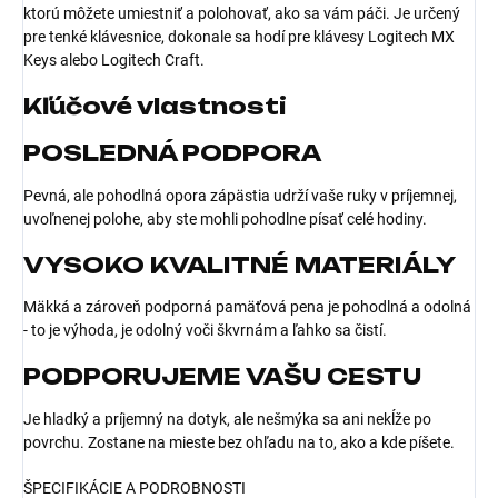
ktorú môžete umiestniť a polohovať, ako sa vám páči. Je určený
pre tenké klávesnice, dokonale sa hodí pre klávesy Logitech MX
Keys alebo Logitech Craft.
Kľúčové vlastnosti
POSLEDNÁ PODPORA
Pevná, ale pohodlná opora zápästia udrží vaše ruky v príjemnej,
uvoľnenej polohe, aby ste mohli pohodlne písať celé hodiny.
VYSOKO KVALITNÉ MATERIÁLY
Mäkká a zároveň podporná pamäťová pena je pohodlná a odolná
- to je výhoda, je odolný voči škvrnám a ľahko sa čistí.
PODPORUJEME VAŠU CESTU
Je hladký a príjemný na dotyk, ale nešmýka sa ani nekĺže po
povrchu. Zostane na mieste bez ohľadu na to, ako a kde píšete.
ŠPECIFIKÁCIE A PODROBNOSTI