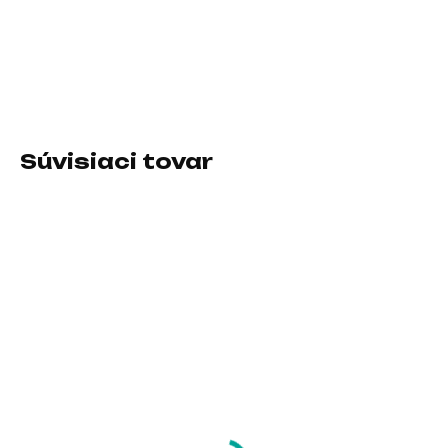
−
+
Pridať do košíka
DETAILNÉ INFORMÁCIE
Súvisiaci tovar
SKLADOM U DODÁVATEĽA
SKLADOM U DODÁVATEĽA
Endorfy herní
GENIUS Numerická
klávesnice Celeris
klávesnice NumPad
1800, bezdrátová,
125, Drátová USB-C,