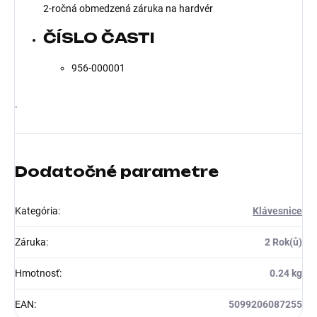
2-ročná obmedzená záruka na hardvér
ČÍSLO ČASTI
956-000001
.
Dodatočné parametre
Kategória
:
Klávesnice
Záruka
:
2 Rok(ů)
Hmotnosť
:
0.24 kg
EAN
:
5099206087255