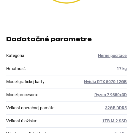
Dodatočné parametre
Kategória
:
Herné počítače
Hmotnosť
:
17 kg
Model grafickej karty
:
Nvidia RTX 5070 12GB
Model procesora
:
Ryzen 7 9850x3D
Veľkosť operačnej pamäte
:
32GB DDR5
Veľkosť úložiska
:
1TB M.2 SSD