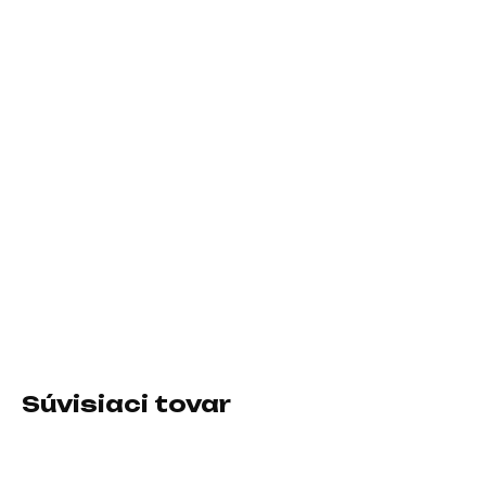
Case
MSi MAG PANO 110R PZ Black
Operačný systém
Windows 11 Pro
Záručná doba
36 Mesiacov
DETAILNÉ INFORMÁCIE
Súvisiaci tovar